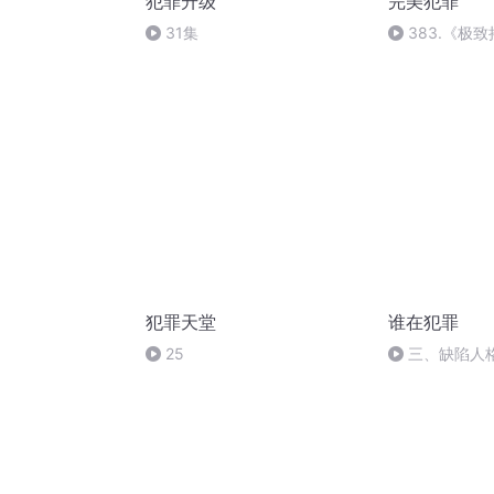
犯罪升级
完美犯罪
31集
383.《极致
局（完）
犯罪天堂
谁在犯罪
25
三、缺陷人