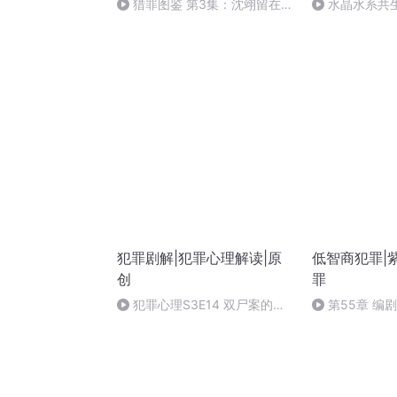
猎罪图鉴 第3集：沈翊留在警
水晶水系共
局 杜城仍怀疑
气危机
犯罪剧解|犯罪心理解读|原
低智商犯罪|
创
罪
犯罪心理S3E14 双尸案的相
第55章 编
关者们
吧