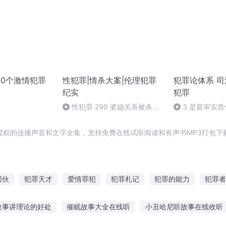
00个激情犯罪
性犯罪|情杀大案|伦理犯罪
犯罪论体系 
纪实
犯罪
性犯罪 290 婆媳关系被杀的
3.是庭审实
博士儿媳2(完)
（一）
授权的连播声音和文字全集，支持免费在线试听阅读和有声书MP3打包下
团伙
犯罪天才
爱情罪犯
犯罪札记
犯罪的能力
犯罪者
最后的犯罪
重生之最强犯罪科
嘘完美犯罪
犯罪的人
深
故事讲理论的好处
催眠故事大全在线听
小丑哈尼听故事在线收听
的犯罪
千万别犯罪