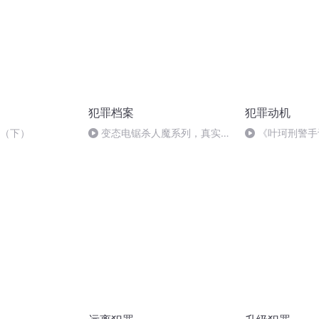
犯罪档案
犯罪动机
刺（下）
变态电锯杀人魔系列，真实事
《叶珂刑警手
件改编#原创解说影视 #我的观
第013
影报告_2023911193225