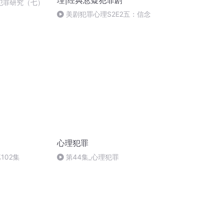
理|经典悬疑犯罪剧
品犯罪研究（七）
美剧犯罪心理S2E2五：信念
心理犯罪
102集
第44集_心理犯罪