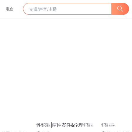
电台
性犯罪|两性案件&伦理犯罪
犯罪学