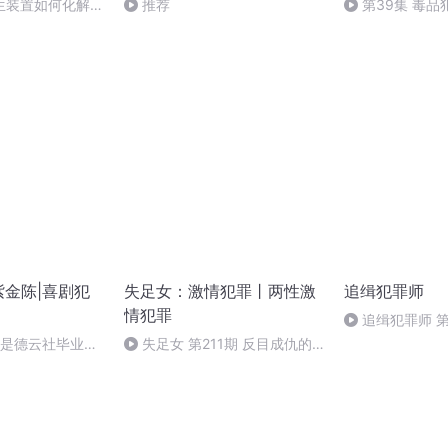
生装置如何化解灵
推荐
第39集 毒
紫金陈|喜剧犯
失足女：激情犯罪丨两性激
追缉犯罪师
情犯罪
追缉犯罪师 第
剧是德云社毕业的
失足女 第211期 反目成仇的
闺蜜，血腥的结局 下完