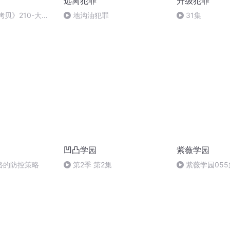
远离犯罪
升级犯罪
拷贝》210-大结
地沟油犯罪
31集
凹凸学园
紫薇学园
格的防控策略
第2季 第2集
紫薇学园055