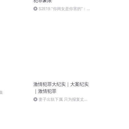
犯罪象限
S2E19."你闺女是你害的”：北
京房山硫酸伤人案
激情犯罪大纪实｜大案纪实
｜激情犯罪
集
妻子出轨下属 只为报复丈夫
错上加错终悲剧