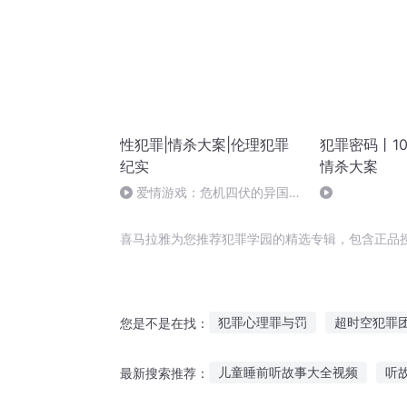
性犯罪|情杀大案|伦理犯罪
犯罪密码丨1
纪实
情杀大案
爱情游戏：危机四伏的异国孽
恋（三）
喜马拉雅为您推荐犯罪学园的精选专辑，包含正品
犯罪心理罪与罚
超时空犯罪
您是不是在找：
重生之完美犯罪
犯罪侧写
儿童睡前听故事大全视频
听
最新搜索推荐：
我能看见犯罪分子
不可预知