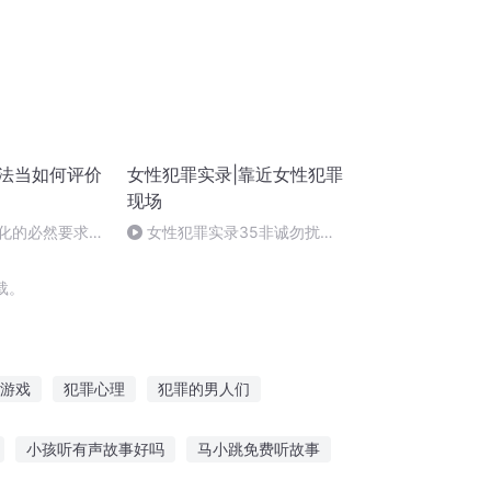
司法当如何评价
女性犯罪实录|靠近女性犯罪
现场
质化的必然要求
女性犯罪实录35非诚勿扰》
女嘉宾“孕后杀夫”案纪实
载。
游戏
犯罪心理
犯罪的男人们
情是我犯的罪
犯罪心理笔记
小孩听有声故事好吗
马小跳免费听故事