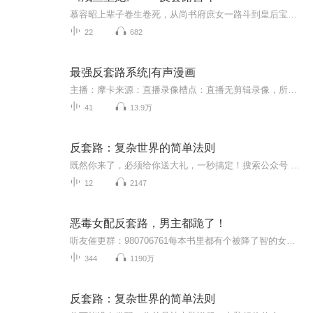
慕容昭上辈子卷生卷死，从尚书府庶女一路斗到皇后宝座，结果被挚爱猜忌、姐妹陷害，三尺白绫了却残生。重生回选秀前一天，她大彻大悟：这届宫斗谁爱斗谁斗，本小姐要躺平！于是她穿上红配绿镶金边的“战袍”，画上能吓哭小孩的妆容，立志当个俗不可耐的绣...
22
682
最强反套路系统|有声漫画
主播：摩卡来源：直播录像槽点：直播无剪辑录像，所有声线一人役 装逼如风，常伴吾身，只要装逼就能获得能力的修仙世界！？穿越者徐缺每天不是在装逼，就是在去装逼的路上！...
41
13.9万
反套路：复杂世界的简单法则
既然你来了，必须给你送大礼，一秒搞定！搜索公众号 善用网文，10套古风PPT模板+10套思维导图模板一键get！（每周更新赠送知识大礼包：康奈尔笔记模板，拆书模板等等）自制唯美古风日历或图片，完美制作大气思维导图，一年不重复！就这么简单！...
12
2147
恶毒女配反套路，男主都跪了！
听友催更群：980706761每本书里都有个被降了智的女配，作为衬托女主真善美的存在，是男女主爱情路上的垫脚石，一生做尽蠢事，在男女主有情人终成眷属后功成身退，悲惨一生。有一天，恶毒女配突然都自我觉醒了，她们开始造反！她们不干了！为了维护世界秩序...
344
1190万
反套路：复杂世界的简单法则