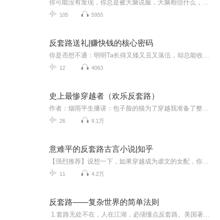
你可能没有发现，你总是被大脑说服，大脑相信什么，你就相信什么！当你对某个决定或原则坚信“就是这样”时，大脑就会快乐，一旦大脑快乐了，感觉就对了。不过，可怕的事实是：我们常常被大脑蒙蔽，误以为“感觉对了”就是“正确了”，然而，对你有帮助的...
105
5955
反套路送礼|赚快钱的核心密码
你是否想不通：明明Ta长得又矮又丑又落伍，却总能收获另一半的芳心明明Ta的业务能力没你厉害，却总能快你一步签下大单明明Ta的学历资历都比你浅，却一路绿灯快速升职加薪明明Ta送的礼物值不了几个钱，但对方却视为心仪宝贝你想不通的，这里都有答案：反套...
12
4063
史上最惨穿越者（欢乐反套路）
作者：烟雨平生播讲：包子脸的猫为了穿越我准备了整整八年时间，把自己从学渣硬生生逼成了全能学霸！唐诗宋词、诗经、元曲、明清小说张口就来。正史野史、英雄枭雄、战役、变法、兵法我背得比历史老师还熟。琴棋书画、钻木取火、烧玻璃、点豆腐、做肥皂、...
26
9.1万
意难平的反套路古言小说|知乎
【强烈推荐】设想一下，如果穿越成为虐文的女配，你要怎么逆袭？如果你是大奸臣的女儿，你会如何选择？如果一个好看强大的病娇喜欢你，你该怎么办？也许这些不按套路出牌的故事，能带给你另一种精彩。 【内容介绍】《我来姑苏，不做妾》原本开评弹坊的她醉酒落水，一朝穿越回旧时苏州。年少时受尽嫂子虐待，温润如玉的男主成为她熬过苦难日子的支撑。她在这场爱里倾尽所有，却不愿委身做妾。《我不做将军夫人好多年》她魂穿成了炮灰女配，因家族联姻嫁给了不爱自己的大将军。但她可是个拥有现代思想的独立女...
11
4.2万
反套路——复杂世界的简单法则
1.套路无处不在，人在江湖，必须懂点反套路。美国著名心理学家大卫•迪萨沃从科学的角度为你解读套路，并提供了一系列实用的方法，帮你从此不再被套路。 2. 美国心理学会郑重推荐，内容权威可靠。 3.这本书可以帮助你转变思维方式，重新掌控自己的生活。思维陷阱和认知偏见往往会在无意识中影响我们，导致我们陷入套路却毫无察觉，做出一些后悔的决定。所以，你必须要学会克服这些负面影响，才能做到理智客观冷静，少犯错误。 4.百万级畅销书资深译者王岑卉精心翻译，译文...