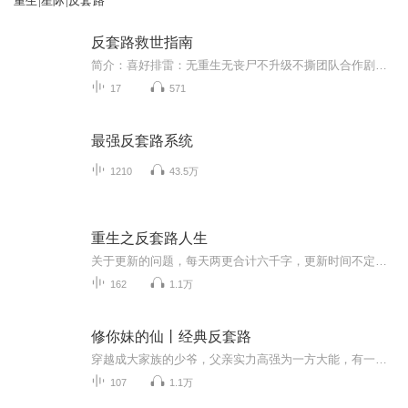
重生|星际|反套路
反套路救世指南
简介：喜好排雷：无重生无丧尸不升级不撕团队合作剧情流：我们不只脑子有洞，还是油井！没有小白，全是大佬这是六个满级大号带着氪了金的开局999小挂件花式炫技的救世之路~
17
571
最强反套路系统
1210
43.5万
重生之反套路人生
关于更新的问题，每天两更合计六千字，更新时间不定，一般是下午或者晚上 这是一个反套路的重生文！ 在各种重生文肆虐的年代里，苏道也遇到了传说之中的重生，只不过......他是被重生的那一个！一觉醒来发现自己的脑子里多出了一个神秘的灵魂，对方自称是...
162
1.1万
修你妹的仙丨经典反套路
穿越成大家族的少爷，父亲实力高强为一方大能，有一个可爱高冷的妹妹，简直就是完美开局。直到有一天突然发现，妹妹有一个婚约者在自己穿越来之前被退婚了，这个曾经的婚约者是一个破落家族的长子，只是天赋全无并且家族落败，留下一句莫欺少年穷后就浪迹...
107
1.1万