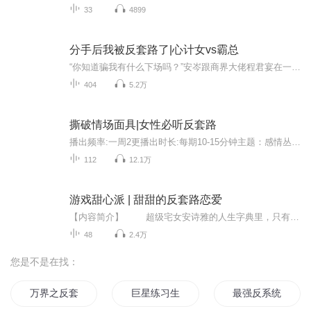
33
4899
分手后我被反套路了|心计女vs霸总
“你知道骗我有什么下场吗？”安岑跟商界大佬程君宴在一起一年多，想方设计法去骗这个男人。本以为一切天衣无缝，各取所需，却在分手之际翻车了。看着男人阴鸷沉寒的脸，安岑笑着想要讨好，却不知道自己早已成为他人的笼中鸟。
404
5.2万
撕破情场面具|女性必听反套路
播出频率:一周2更播出时长:每期10-15分钟主题：感情丛林中的猎食法则&看透不说透的底层情感原则想学习更多女性情感反套路知识 请添加VX： bhqg520 ...
112
12.1万
游戏甜心派 | 甜甜的反套路恋爱
【内容简介】 超级宅女安诗雅的人生字典里，只有游戏！游戏！游戏！ 虽然她个性迟钝，还呆呆的，但是在游戏世界可是万人敬仰的大神级人物！ 不过，大神也有栽跟头的时候…… 尤其是因为一个...
48
2.4万
您是不是在找：
万界之反套路主角
巨星练习生
最强反系统套路