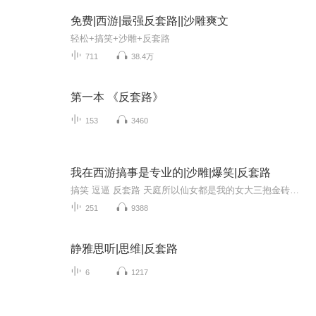
免费|西游|最强反套路||沙雕爽文
轻松+搞笑+沙雕+反套路
711
38.4万
第一本 《反套路》
153
3460
我在西游搞事是专业的|沙雕|爆笑|反套路
搞笑 逗逼 反套路 天庭所以仙女都是我的女大三抱金砖。女大三十送江山。女大三百送仙丹。女大三千位列仙班。女大三万王母喂饭。女大三十万，佛祖门口站。女大三百万，三界你说了算。女大三千万，六界围着你转。女大三亿，开天辟地。女大三十亿，盘古做小弟[
251
9388
静雅思听|思维|反套路
6
1217