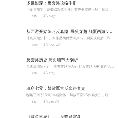
多世甜穿：反套路攻略手册
《多世甜穿：反套路攻略手册》有声书震撼上线！耳朵已准备好迎接暴击！当「系统」强制绑定，炮灰女主开启九界甜穿之旅——「反套路才是真香警告！」古风王朝她踩着机械玫瑰逆袭，末世废土用奶茶配方征服战神，星际赌场靠土味情话击溃大佬…九界无缝切换，...
625
3.6万
从西游开始练习反套路| 爆笑穿越|颠覆西游|vip免费| 多人有声剧
【购买须知】1、本作品为付费有声书，购买成功后，即可收听。2、版权归原作者所有，严禁翻录成任何形式，严禁在任何第三方平台传播，违者将追究其法律责任。3、如在充值／购买环节遇到问题，您可通过页面右上方按钮，将页面分享至微信内使用微信支付完成购...
1096
4822.3万
反套路历史|历史细节大剖析
自古深情留不住，唯有套路得人心！“反套路历史”教你见招拆招！钩弋夫人教你如何针对男人的心理和癖好，各种营销手段层出不穷！走进卓文君的爱情故事，教你擦亮眼睛，明辨渣男！人们对太监的印象古板深刻，但他却是三千年一遇的大明东厂男神！纨绔也有天...
220
2.2万
魂穿七零，禁欲军官反套路宠妻
嘴炮王者“江茉莉”本精附体！禁欲军官VS作精女主，听得耳膜酥麻腿发软～ 围观！！高能名场面·彩礼谈判修罗场 「彩礼四转一响外加500，婚后工资全上交！不做家务、不和公婆住、不生孩子！」 江茉莉叉腰挑眉，对着冷面军官狮子大开口。 陆埕眸色幽深：「工...
583
386.2万
《咸鱼皇妃》——反套路宫斗