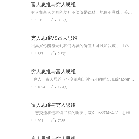
富人思维与穷人思维
穷人和富人之间的差别不仅仅是钱财、地位的悬殊，关键是眼光、心态和思维上的差别！真正的财务自由是什么？ 财务自由，就是当你不工作的时候，也不必为金钱发愁，因为你有其他渠道的现金收入。当工作不再是获得金钱的唯一手段时，你便自由了。可以有足够的...
515
33.7万
穷人思维VS富人思维
很高兴你能感受到我们内容的价值！可以加我威，T17520217884，了解更多，更系统化，更有价值的内容！我们要用15年的时间影响一亿人读书，1000个家庭实现财务自由！你是继续观望等待呢？还是一边工作、做自己的生意，一边跟我们改变这个世界呢？一起来吧！...
887
2.8万
穷人思维与富人思维
穷人与富人思维（想交流和进读书群的听友加威haoren131490，）了解更多、更系统化，更有价值的内容。 我们要用15年的时间影响一亿人读书，1000个家庭实现财富自由、时间自由和心灵自由！穷人和富人之间的差别不仅仅是钱财、地位的悬殊，关键是眼光、心...
1824
17.4万
富人思维与穷人思维
（想交流和进我读书群的听友，威X，563045427）思维模式的更新变化带来财务自由，心灵自由，家庭幸福，身心健康！成长是复利的，能力是可以训练的，专注成长。真正的财富自由是什么？财富自由，就是当你不工作的时候，也不必为金钱发愁，因为你有其他渠道...
201
7035
富人思维与穷人思维