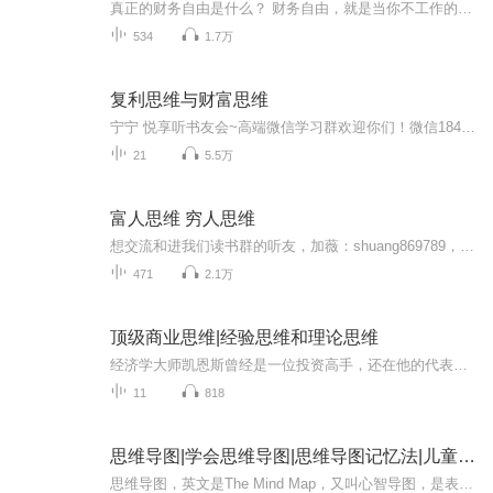
真正的财务自由是什么？ 财务自由，就是当你不工作的时候，也不必为金钱发愁，因为你有其他渠道的现金收入。当工作不再是获得金钱的唯一手段时，你便自由了。可以有足够的金钱、时间去做自己真正想做的事情，例如说：旅游、摄影、写书、或者参与公益事业。...
534
1.7万
复利思维与财富思维
宁宁 悦享听书友会~高端微信学习群欢迎你们！微信18452562958邀请您进群学习！每天5分钟，唤醒您的商业智慧和生命能量！ 本群使命：链接希望，点亮生活！ 耶格商学院帮助人们实现家庭、生意、人际关系、健康、心理、精神六个生活的主要方面都得到平衡协调的发展！
21
5.5万
富人思维 穷人思维
想交流和进我们读书群的听友，加薇：shuang869789，请注明是通过什么途径了解到的播音）真正的财务自由是什么？ 财务自由，就是当你不工作的时候，也不必为金钱发愁，因为你有其他渠道的现金收入。当工作不再是获得金钱的唯一手段时，你便自由了。可以有足...
471
2.1万
顶级商业思维|经验思维和理论思维
经济学大师凯恩斯曾经是一位投资高手，还在他的代表作《就业、利息和货币通论》中留下了一个“选美理论”：职业投资者的投资好比报纸上的选美竞赛，在竞赛中，参与者要从100张照片中选出最漂亮的6张，所选出的6张照片最接近于全部参与者共同选出的6张照片的人就是获奖者。由此可见，每一个参与者所要挑选的并不是他自己认为的最漂亮的人，而是他设想的其他参与者所要挑选的人。总结成一句话：选美，表面上是选你认为最美的，实际上是选大家觉得最美的。很多年后，这种“转个圈”的想法，被另一位投资大师霍华德马克思总结成一种独特的思维方式——“第二层思维”。第二层思维并不是去否定第一层思维，而是假设，如果第一层思维为“真”，那会发生什么，或者为什么会发生，然后用理论上的结果与现实进行对照，寻找第一层思维的漏洞。
11
818
思维导图|学会思维导图|思维导图记忆法|儿童思维导图
思维导图，英文是The Mind Map，又叫心智导图，是表达发散性思维的有效图形思维工具 ，它简单却又很有效，是一种实用性的思维工具。系统的思维导图视频学习资料以及工具，请添加老师徽心；653445376，领取思维导图学习福利。思维导图运用图文并重的技巧，...