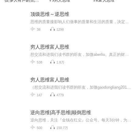
技|多人有声剧|乱码
VS穷人思维
PK富人思维
有个性著
顶级思维～逆思维
思维的质量接影响人们做事的质量和生活的质量，决定了一个人是富有还是贫穷，是健康还是多病，是强大还是弱小，是幸福还是不幸。高质量的思维可以保证生活各个领域都朝着我们期望的方向发展。本书介绍的顶级思维是化解难题开拓成功的重要动力源，将其运用...
38
1298
穷人思维富人思维
想交流和进我们读书群的听友，加微aberliu。真正的财务自由是什么？ 财务自由，就是当你不工作的时候，也不必为金钱发愁，因为你有其他渠道的现金收入。当工作不再是获得金钱的唯一手段时，你便自由了。可以有足够的金钱、时间去做自己真正想做的事情，例...
538
1.8万
穷人思维富人思维
（想交流和进我们读书群的听友，加微gaodongliang201312）真正的财务自由是什么？财务自由，就是当你不工作的时候，也不必为金钱发愁，因为你有其他渠道的现金收入。当工作不再是获得金钱的唯一手段时，你便自由了。可以有足够的金钱、时间去做自己真正想...
147
4779
逆向思维|高手思维|颠倒思维
逆向思维，关注『金钱在红尘』公众号。每天3分钟，为您分享颠倒思维，以及不为人知的营销秘诀，商业赚钱新思维，赚钱干货！颠覆你的赚钱逻辑，教你如何用盈利！金钱在红尘将带您了解思维的本质，学以致用，让自己的企业也能做大做强。让你学到最先进的商业...
500
150.7万