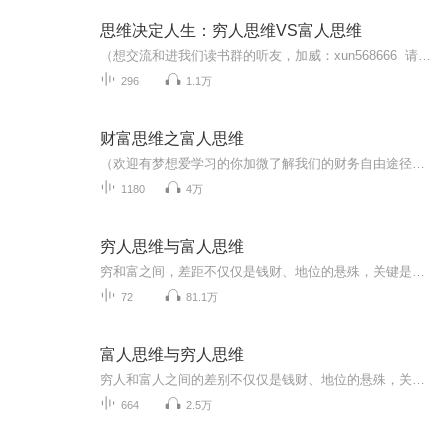
思维决定人生：穷人思维VS富人思维
（想交流和进我们读书群的听友，加威：xun568666 请注明是通过什么途径了解到的播音）我们要想获得成功一定要接受三种教育：学校教育、职业教育、财商教育。因为学校没有开设财商教育的课程，所以很多人只接受了前两种教育，本专辑可以帮助你打开你财商...
296
1.1万
财富思维之富人思维
（欢迎有梦想爱学习的你加微了解我们的财务自由途径，威X，353633152）真正的财务自由是什么？ 财务自由，就是当你不工作的时候，也不必为金钱发愁，因为你有其他渠道的现金收入。当工作不再是获得金钱的唯一手段时，你便自由了。可以有足够的金钱、时间去...
1180
4万
穷人思维与富人思维
穷和富之间，差距不仅仅是钱财、地位的悬殊，关键是眼光、心态以及思维上的差距。
72
81.1万
富人思维与穷人思维
穷人和富人之间的差别不仅仅是钱财、地位的悬殊，关键是眼光、心态和思维上的差别！真正的财务自由是什么？ 财务自由，就是当你不工作的时候，也不必为金钱发愁，因为你有其他渠道的现金收入。当工作不再是获得金钱的唯一手段时，你便自由了。可以有足够的...
664
2.5万