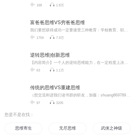
168
1.8万
富爸爸思维VS穷爸爸思维
我们要想获得成功一定要接受三种教育：学校教育、职业教育、财商教育。因为学校没有开设财商教育的课程，所以很多人只接受了前两种教育，本专辑可以帮助你打开你财商学习的大门，帮你看到一个全新的世界，是富人的世界。穷人和富人之间的差别不仅仅是钱财...
1759
7.9万
逆转思维|创新思维
【内容简介】一个人的逆转思维能力，在一定程度上决定了他成功的几率，逆转思维能力越强，成功的几率就越高。很长时间以来，人们都在喊要创新，要求异，但没有一本书具体对怎么创新、怎么求异有一个系统的说明。本书不仅有方法上的形象阐述，更在心灵和观...
63
1.1万
传统的思维VS重建思维
（想交流和进我们读书群的听友，加薇：shuang869789，请注明是通过什么途径了解到的播音）真正的财务自由是什么？ 财务自由，就是当你不工作的时候，也不必为金钱发愁，因为你有其他渠道的现金收入。当工作不再是获得金钱的唯一手段时，你便自由了。可以有...
97
3205
您是不是在找：
思维寄生
无尽思维
武侠之神级二维码