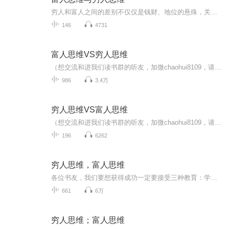
穷人和富人之间的差别不仅仅是钱财、地位的悬殊，关键是眼光、心态和思维上的差别！真正的财务自由是什么？ 财务自由，就是当你不工作的时候，也不必为金钱发愁，因为你有其他渠道的现金收入。当工作不再是获得金钱的唯一手段时，你便自由了。可以有足够的...
146
4731
富人思维VS穷人思维
（想交流和进我们读书群的听友，加微chaohui8109，请注明是通过什么途径了解到的播音）真正的财务自由是什么？财务自由，就是当你不工作的时候，也不必为金钱发愁，因为你有其他渠道的现金收入。当工作不再是获得金钱的唯一手段时，你便自由了。可以有足够...
986
3.4万
穷人思维VS富人思维
（想交流和进我们读书群的听友，加微chaohui8109，请注明是通过什么途径了解到的播音）真正的财务自由是什么？财务自由，就是当你不工作的时候，也不必为金钱发愁，因为你有其他渠道的现金收入。当工作不再是获得金钱的唯一手段时，你便自由了。可以有足够...
196
6262
穷人思维，富人思维
各位书友，我们要想获得成功一定要接受三种教育：学校教育、职业教育、财商教育。因为学校没有开设财商教育的课程，所以很多人只接受了前两种教育，本专辑可以帮助你打开你财商学习的大门，帮你看到一个全新的世界，是富人的世界。穷人和富人之间的差别不...
661
6万
穷人思维；富人思维