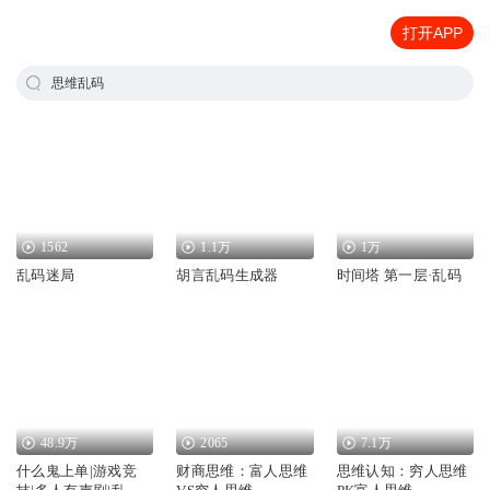
打开APP
思维乱码
1562
1.1万
1万
乱码迷局
胡言乱码生成器
时间塔 第一层·乱码
48.9万
2065
7.1万
什么鬼上单|游戏竞
财商思维：富人思维
思维认知：穷人思维