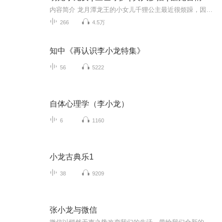
内容简介 龙月潭龙王的小女儿千狸公主最近很烦躁，因为她被传说中的血域域主邪尊缠住了。人人都说血域邪尊是魔天大陆最冷酷霸道的神尊，可为何见了她一面后，就死皮赖脸的缠上了她呢？对她各种表白暧昧献殷勤不说，连她和别的男人说笑也不行！“阿狸，你累...
266
4.5万
知中《再认识李小龙特集》
56
5222
自体心理学（李小龙）
6
1160
小龙古典乐1
38
9209
张小龙与微信