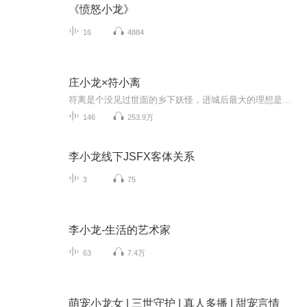
《愤怒小龙》
16
4884
庄小龙×符小离
符离是个没见过世面的乡下妖怪，进城后最大的理想是考公务员，名留青史。 然而……他没有大学文凭，连高中毕业证都没有。 所以，不好好学习，就连妖怪都找不到好工作。 轻松向灵异文 符离×庄卿
146
253.9万
李小龙线下JSFX客体关系
3
75
李小龙-生活的艺术家
63
7.4万
萌宠小龙女 | 三世守护 | 真人多播 | 甜宠言情