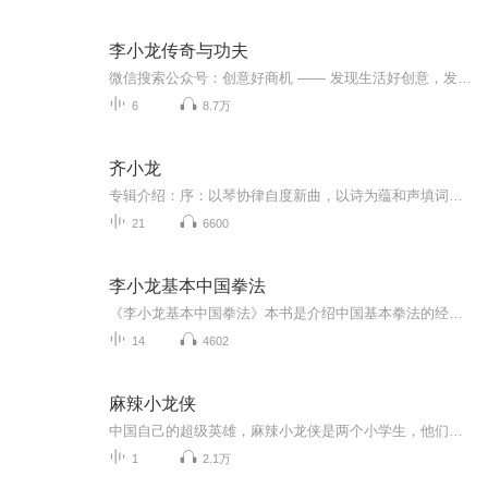
李小龙传奇与功夫
微信搜索公众号：创意好商机 —— 发现生活好创意，发掘创意好商机。
6
8.7万
齐小龙
专辑介绍：序：以琴协律自度新曲，以诗为蕴和声填词。弹指之间，或吟或咏，如细流涓涓，如江海倾泻。一人声，一吉他，一字一句，一佳音，一妙笔，一弹一挑，或者都只是一次窥探，窥探我们藏于灵魂深处的，中国人的精神。01.《OpenD》（Intro）“龙吟见月，...
21
6600
李小龙基本中国拳法
《李小龙基本中国拳法》本书是介绍中国基本拳法的经典著作。书中功夫大师李小龙对中国功夫的基本姿势、腿法训练、行动要领进行了精到独特的介绍，并以亲身经验分享了中国拳法的训练方式和格斗技巧，也对中国功夫的历史和阴阳哲理进行了引人深思的论述。本...
14
4602
麻辣小龙侠
中国自己的超级英雄，麻辣小龙侠是两个小学生，他们捍卫正义和平儿童睡前故事
1
2.1万