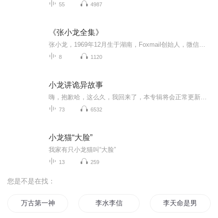
55
4987
《张小龙全集》
张小龙，1969年12月生于湖南，Foxmail创始人，微信创始人，腾讯公司高级副总裁。毕业于华中科技大学电信系，分别获得学士、硕士学位。曾开发国产电子邮件客户端--Foxmail，加盟腾讯公司后开发腾讯微信，被誉为"微信之父"，被《华尔街日报》评为"2012中国创...
8
1120
小龙讲诡异故事
嗨，抱歉哈，这么久，我回来了，本专辑将会正常更新，希望大家喜欢，虽说不是很恐怖，但是主播我会努力的，请大家再相信我一次，更新时间不限，随时欢迎大家哦。
73
6532
小龙猫“大脸”
我家有只小龙猫叫“大脸”
13
259
您是不是在找：
万古第一神李天命
李水李信
李天命是男主