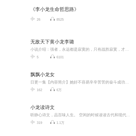
《李小龙生命哲思路》
26
8525
无敌天下黄小龙李璐
小说介绍：强者，永远都是寂寞的，只有战胜寂寞，才能无敌天下！ 【收听须知】1、《无敌天下黄小龙李璐》2、由于音频节目更新的比较慢，如想快速阅读小说文字版的全部章节，请在微信中搜索公/众/号【毛毛虫文学】，关注后，并在公/众/号中回复：【577】...
5
6101
飘飘小龙女
日更一集【内容简介】她好不容易辛辛苦苦的奋斗成功成为了一只梦想中的伪米虫，可是为啥转眼间就穿越了？还莫名其妙的混到了龙窝。神马叫祸国殃民？神马叫贻害千年？她只是想改造龙窝，成全咱异世米虫生活！！！【作者/主播简介】作者：明希明澈，网络小说...
162
6万
小龙读诗文
听静心诗文，品百味人生。 空闲的时候读读古代和现代的诗歌文章
319
1.1万