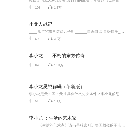
微信以悄然无声之势改变我们的生活，带给我们全新的交友方式及沟通模式。随着微信的影响力越来越大，这位深藏在微信身后的创始人逐渐勾起人们的好奇心。在众人眼中，他是谜一样的人物——“中国Top 10”程序高手、独自开发Foxmail、打造QQ邮箱。他信奉极简生活，追求极致的用户体验和优秀的技术。他勇于打破传统思维的禁锢，在藏龙卧虎的互联网市场中占有一席之地。他便是被人们称为“微信之父”的张小龙——腾讯公司高级副总裁。一路追梦，伴随情怀，从未停止。
108
1.6万
小龙人战记
____儿时的故事讲给儿子听______自编自话 自娱自乐____有一天，孩子问我:爸爸，你小时候有什么动画片，我说了很多其中就包括小龙人，孩子对小龙人非常感兴趣，总是问我小龙人讲的怎样的故事，时间太久了，我根本记不清楚，于是我就自己想自己讲给孩子听。
692
35万
李小龙——不朽的东方传奇
69
10.8万
李小龙思想解码（革新版）
李小龙是天才吗？天才具有什么先决条件？李小龙的思想受哪些人的影响最深？你知道李小龙在21岁时，曾立下什么志愿吗？李小龙究竟用什么办法清除心里的消极思想？本书主要是讨论李小龙的武学思想和人生观，书中通过解读李小龙的生平、言行，从一个全新的角度诠释李小龙的思想，让读者能更独立、更深刻的认识这位伟大的武术家，也能够从李小龙其独特而睿智的思想中，获取到生活和人生的智慧。
51
1.1万
李小龙 ：生活的艺术家
《生活的艺术家》该书是独家引进美国版权的图书，主要通过对李小龙自己的日记、书信和生活感情等文字的精心编著，真实地记录了“功夫世星”李小龙一生 的生活和思想。是一部文学性与趣味性结合得很好的励志型人物传记。书中插入了一定数量的李小龙各个时期的剧照和生活照，有的还是首度 公开的照片，显得极其珍贵，从而全面地描述他的演艺生涯。 名震世界的截拳道创始人、“功夫之王”李小龙，不但拥有超卓的武道造诣、深厚的哲学修养，更拥有着博大的文化底蕴和丰富细腻的...