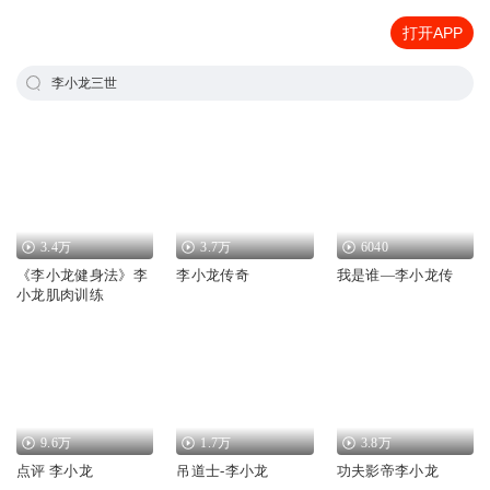
打开APP
李小龙三世
3.4万
3.7万
6040
《李小龙健身法》李
李小龙传奇
我是谁—李小龙传
小龙肌肉训练
9.6万
1.7万
3.8万
点评 李小龙
吊道士-李小龙
功夫影帝李小龙