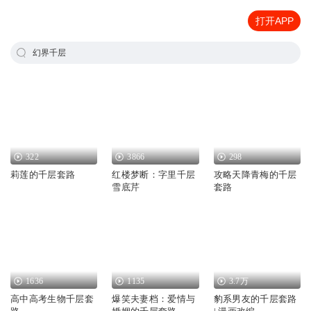
打开APP
幻界千层
322
3866
298
莉莲的千层套路
红楼梦断：字里千层
攻略天降青梅的千层
雪底芹
套路
1636
1135
3.7万
高中高考生物千层套
爆笑夫妻档：爱情与
豹系男友的千层套路