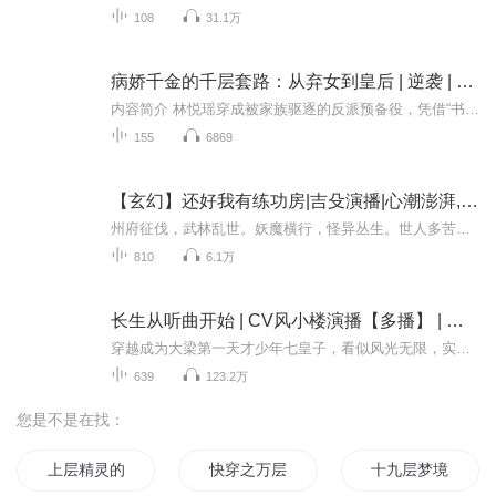
108
31.1万
病娇千金的千层套路：从弃女到皇后 | 逆袭 | 权谋 | 斗智斗勇
内容简介 林悦瑶穿成被家族驱逐的反派预备役，凭借“书中先知” 金手指，在继母的毒羹、未婚夫的背叛、兄弟姐妹的陷阱中步步为营。她扮猪吃虎，装弱藏计，智破阴谋，从深宅内斗到朝堂暗战，与冷脸暴君萧煜从互相利用到情愫暗生。她以算计为刀，踩着阴谋登...
155
6869
【玄幻】还好我有练功房|吉殳演播|心潮澎湃,无限幻想,迎风挥击千层浪少年不败热血
州府征伐，武林乱世。妖魔横行，怪异丛生。世人多苦厄，生来受难，死亦不得安息。熔炉之中，混沌与罪欲交融，死亡与挣扎重演，衍化出一个痛苦、绝望、麻木的悲惨世界。值此世道，一间住在脑海里的练功房，成了苏秋练最后的依靠。
810
6.1万
长生从听曲开始 | CV风小楼演播【多播】 | 迎风挥击千层浪，少年不败热血
穿越成为大梁第一天才少年七皇子，看似风光无限，实则杀机四伏，而为了保命，明不言决定韬光养晦，先苟一波。恰逢此时，每日任务系统开启。第一个任务：听曲明不言看着眼前的任务陷入了沉思。于是第一日听曲，第二日听曲，第三日听曲……“接着奏乐接着舞...
639
123.2万
您是不是在找：
上层精灵的传说
快穿之万层梯
十九层梦境