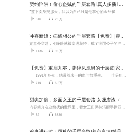
契约陷阱！偷心盗贼的千层套路‖真人多播‖双向套路
"签下卖身契那天，我以为自己只是他掌心的金丝雀——直到他红着眼掐住我的腰：'偷了我的命，想跑？'闪耀娱乐底层小记者朱甜甜为救重病弟弟，被迫与冷面总裁陆轩宇签下契约：做他三个月情人，换五十万手术费。可这个传闻中"碰女人会过敏"的厌世霸总，竟对她...
616
2.5万
冲喜新娘：病娇相公的千层套路【免费】|穿越|爆笑
她意外穿越，刚睁眼就被塞进花轿，成了病弱公子的冲喜新娘。本以为要守活寡，却在新婚夜把奄奄一息的丈夫气得跳脚。面对家族刁难、旁人算计，她果断化身护夫狂魔，解毒治病、智斗仇敌。当白莲花嫡妹妄图勾引丈夫，她冷笑回击。直到某天惊觉，看似柔弱的夫...
1136
9.5万
【免费】重启九零，撕碎凤凰男的千层皮|家庭伦理
1991年冬夜，她带着未干的血与恨重生。 叶昭死在新婚丈夫马良栋的算计下——流产、下药、家产被夺，连父亲的命都成了阴谋的筹码。再睁眼，她回到嫁入马家第一夜：婆婆刻薄咒骂，小姑抢夺嫁衣，丈夫醉酒强逼圆房。这一次，她攥紧借条、看穿...
719
6.2万
甜爽加倍，多面女王的千层套路|女强虐渣（全本免费）
内容简介在这纷扰的世界里，看女王们保持清醒手撕四方人渣。在这本小说合集里，你可以看到绿茶被痛快打脸，渣男被以牙还牙。各种甜爽情节满足你的所有需求！不再恋爱脑！不再忍气吞声！不再屈居人下！这里只有杀伐果断、机智聪慧的她们！
62
6836
追妻进行时：厉总的千层套路|都市言情|精品多人剧|