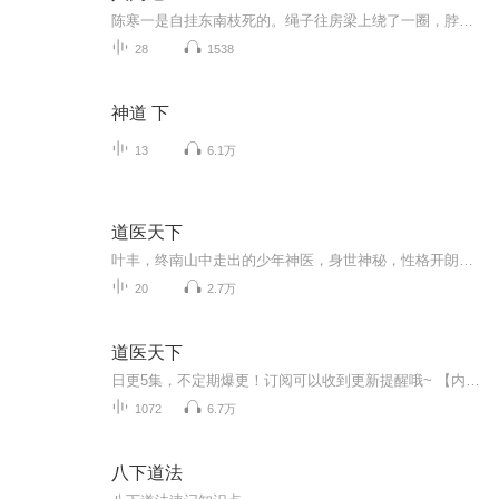
陈寒一是自挂东南枝死的。绳子往房梁上绕了一圈，脖子一伸，两眼一翻，“呃”的一声就到了地府。 地府的门口排着长长的一条队，陈寒一踮起脚尖，像长颈鹿一样，将脖子探了又探，可直看得脖子都要掉了，也愣是没有找到那个想见的人。 陈寒一的前面，...
28
1538
神道 下
13
6.1万
道医天下
叶丰，终南山中走出的少年神医，身世神秘，性格开朗，有格调，会生活，琴棋书画唱，药酒茶花诗，山医命相卜，无所不精！ 这是一本会带给你轻松愉悦的都市爽文，文中有最美的女人，最生动的情节，最专业的中医桥段，最真实的修炼体验. 中医太美，中国文化太美！ 蝎子出品，必属精品！
20
2.7万
道医天下
日更5集，不定期爆更！订阅可以收到更新提醒哦~ 【内容简介】 在苍茫深山之中，叶丰随老中医师父修行，自幼浸润于医术与道法。天赋异禀的他，不仅医术超群，更掌握了令人惊叹的逍遥飞针绝技。师父仙逝后，叶丰携一腔医道走出山门，于小镇杏林春悬壶济世。...
1072
6.7万
八下道法