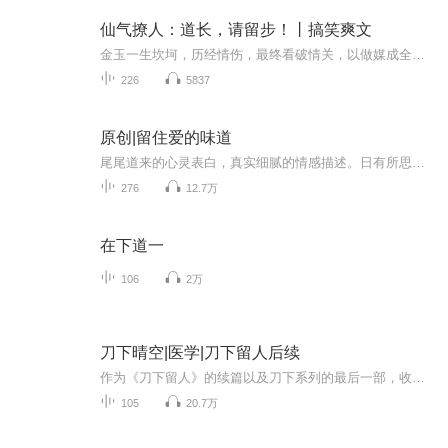
仙气撩人：道长，请留步！丨搞笑爽文
金玉一生坎坷，历经情伤，最终看破情关，以做媒成全三百五十七对有缘人积下大功德，死后拒绝投胎人间，升入天道。在天界，她不安分守己，于姻缘山摆摊牵线，甚至抢了月老的生意。最终，她与等待自己一千二百年的夫君苟容重逢，两人情根深种，许下相守誓言...
226
5837
原创|留住爱的味道
尾尾道来的心灵表白，真实细腻的情感描述。日有所思，夜有所梦，梦中的思念，就是爱的味道！
276
12.7万
在下道一
106
2万
刀下晴空|医学|刀下留人后续
作为《刀下留人》的续篇以及刀下系列的最后一部，收录了钟尚志教授的随笔小品100篇。读来轻松有趣，又有额外收获。
105
20.7万