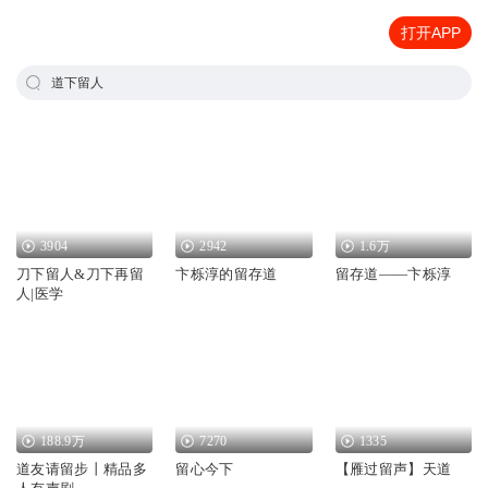
打开APP
道下留人
3904
2942
1.6万
刀下留人&刀下再留
卞栎淳的留存道
留存道——卞栎淳
人|医学
188.9万
7270
1335
道友请留步丨精品多
留心今下
【雁过留声】天道