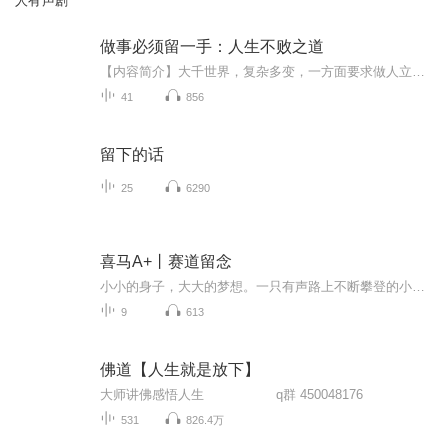
人有声剧
做事必须留一手：人生不败之道
【内容简介】大千世界，复杂多变，一方面要求做人立世必须有真本领，另一方面，有了真本领又不可轻易拿出，一旦在不适当的时机和场合亮出看家的本领，被人看到了自己压箱底的绝活，就会被别人及时防范，以后再用的时候就木灵了。为人处世要有“王牌”，更...
41
856
留下的话
25
6290
喜马A+丨赛道留念
小小的身子，大大的梦想。一只有声路上不断攀登的小蜗牛，慢慢成长，慢慢自信！
9
613
佛道【人生就是放下】
大师讲佛感悟人生 q群 450048176
531
826.4万