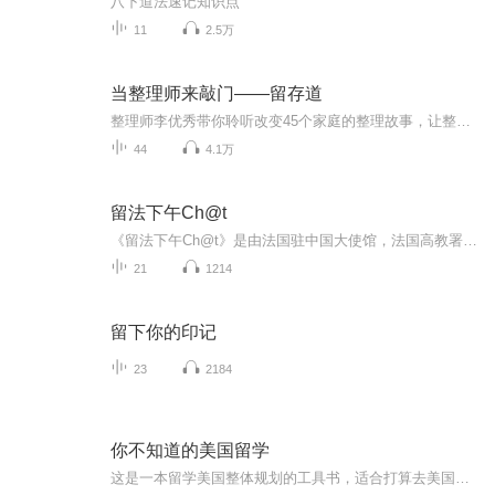
八下道法速记知识点
11
2.5万
当整理师来敲门——留存道
整理师李优秀带你聆听改变45个家庭的整理故事，让整理收纳成为一种新的生活方式。完结。
44
4.1万
留法下午Ch@t
《留法下午Ch@t》是由法国驻中国大使馆，法国高教署开发的官方法国留学资讯栏目。独家授权CL法语频道，联合推广发行。为广大法语爱好者，向往去法国留学的同学们开通绿色通道。这里有最权威，最官方，最直接的法国资讯。如果你想了解法国文化，法国教育，...
21
1214
留下你的印记
23
2184
你不知道的美国留学
这是一本留学美国整体规划的工具书，适合打算去美国留学深造、找工作、求职甚至移民定居的读者。本书借助有来源有出处的数据，通过严谨的分析和细致到位的讲解，给读者提供详实客观的美国留学指南。作为一本工具书，本书侧重于技术性干货，书中的内容，从全局策略到具体实践，都有很强的可操作性。这本书涵盖了美国留学的方方面面，从前期准备，到申请的各个步骤（定位、套磁、英语考试、选校、文书写作、奖学金、签证等），再到求职找工作的相关话题（工作签证、实习、各专业就业情况），以及在美国学习（如何选课、转学转专业、选导师）和移民办绿卡的常见途径等，都进行了深入浅出地讲解，力求帮助读者从全局看待留学，长远规划未来。