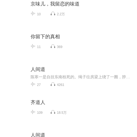
京味儿，我留恋的味道
10
2.2万
你留下的真相
11
369
人间道
陈寒一是自挂东南枝死的。绳子往房梁上绕了一圈，脖子一伸，两眼一翻，“呃”的一声就到了地府。 地府的门口排着长长的一条队，陈寒一踮起脚尖，像长颈鹿一样，将脖子探了又探，可直看得脖子都要掉了，也愣是没有找到那个想见的人。 陈寒一的前面，...
27
4261
齐道人
109
18.5万
人间道