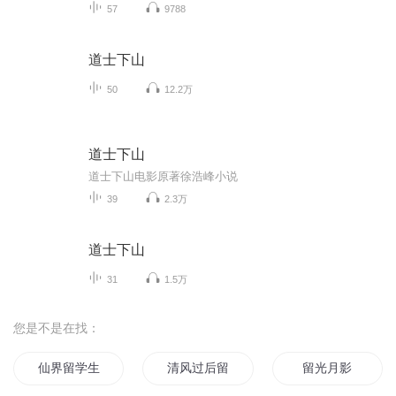
57
9788
道士下山
50
12.2万
道士下山
道士下山电影原著徐浩峰小说
39
2.3万
道士下山
31
1.5万
您是不是在找：
仙界留学生
清风过后留下的是我们
留光月影