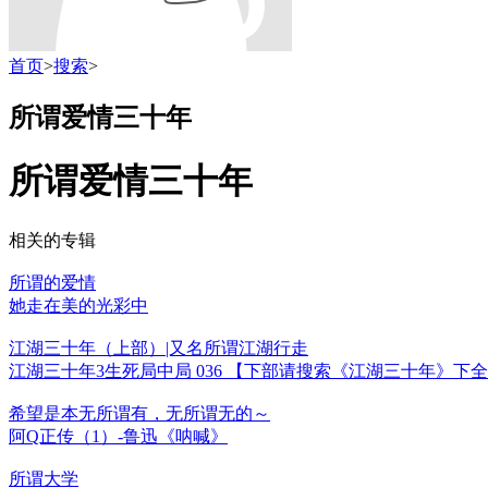
首页
>
搜索
>
所谓爱情三十年
所谓爱情三十年
相关的专辑
所谓的爱情
她走在美的光彩中
江湖三十年（上部）|又名所谓江湖行走
江湖三十年3生死局中局 036 【下部请搜索《江湖三十年》下
希望是本无所谓有，无所谓无的～
阿Q正传（1）-鲁迅《呐喊》
所谓大学