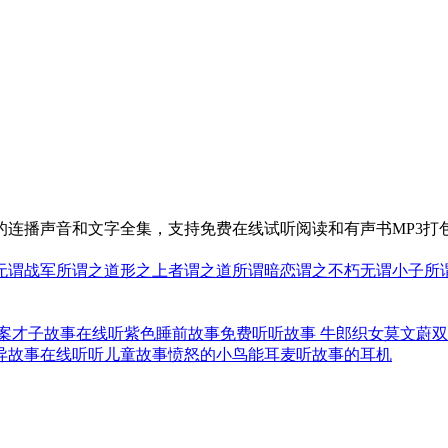
的连播声音和文字全集，支持免费在线试听阅读和有声书MP3打
无谓战军
所谓之道
形之上者谓之道
所谓暗恋
谓之不朽
无谓小子
所
案才子故事在线听
紫色睡前故事免费听
听故事 牛郎织女
莫文蔚双
异故事在线听
听儿童故事愤怒的小鸟
能耳麦听故事的耳机