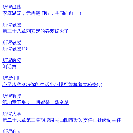
所谓成熟
家庭温暖，无需翻旧账，共同向前走！
所谓教授
第三十八章刘安定的春梦破灭了
所谓教授
所谓教授118
所谓教授
闲话篇
所谓尘世
心灵求救SOS你的生活小习惯可能藏着大秘密(5)
所谓教授
第38章下集：一切都是一场空梦
所谓大学
第二十六章第三集胡增泉去西阳市发改委任正处级副主任
所谓商人