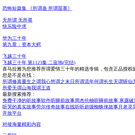
恐怖短篇集 《所谓蛊 所谓苗寨》
无所谓 无所畏
快乐险中求
华为三十年
第九章：资本大鳄
飞越三十年
飞越三十年 第1123集 二亩地(完结)
喜马拉雅为您推荐所谓爱情三十年的精选专辑，包含正品授权
您是不是在找：
所谓修真
重生之谓我心悠
谓之末日
所谓流年
何谓长生
无谓斩仙
所爱无谓山海
我谓王道
最新搜索推荐：
免费干净的听故事软件
听睡前故事周杰伦
柚听睡前故事 寒露
破
听哭的真实故事
劳尔传奇故事在线听
听超级蜘蛛侠故事
月老灵
开放平台
对接海量精彩内容