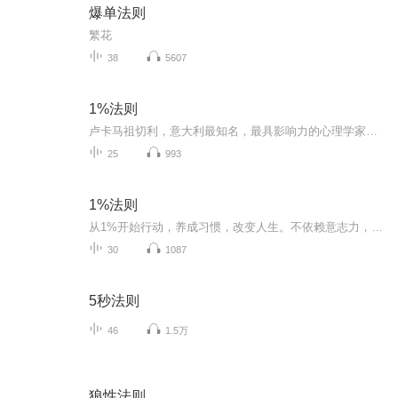
爆单法则
繁花
38
5607
1%法则
卢卡马祖切利，意大利最知名，最具影响力的心理学家之一。心理治疗师，畅销书作者。比萨圣安娜大学情绪辅导教授。他每天都通过社交媒体向数10万人讲述心理学，被意大利私人教师协会评为最佳心理学教练。出版作品有1%法则，心灵时代，肆意心理学等，其中1%...
25
993
1%法则
从1%开始行动，养成习惯，改变人生。不依赖意志力，不内耗，不焦虑，将小阻力行动融入生活，只要开始改变，一切都会改变。
30
1087
5秒法则
46
1.5万
狼性法则