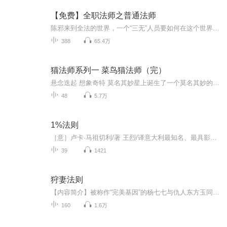
【免费】全职法师之普通法师
陈邪来到全法的世界，一个“三无”人员要如何在这个世界艰难求生。“人可以无耻，但不能无良”，但在不同的世界应有不一样的应对方式。不同于其他适合小白小孩子看的小孩子思维，陈邪那肮脏成年人思维才更契合全职法师世界的逻辑。主角有智商、杀伐果断、...
388
65.4万
猫法师系列一 菜鸟猫法师（完）
悬念迭起 想象奇特 莫名其妙星上诞生了一个莫名其妙的小孩，他的属相是花生米，他天生害怕老鼠，为此他披上了高科技猫皮，成为猫法师，却意外流浪到地球！在地球上，他揭开了幼儿园的“幽灵之谜”，他同三只铁尾巴鼠斗智斗勇，他勇闯鼠城救出白猫宝宝……...
48
5.7万
1%法则
［意］卢卡·马祖切利/著 王烈/译意大利最知名、最具影响力的心理学家之一，心理治疗师、畅销书作者，比萨圣安娜大学情绪辅导教授。不依赖意志力、不内耗、不焦虑的习惯养成指南，将小阻力行动融入生活，只要开始改变，一切都会改变。《1%法则》将为你提供...
39
1421
狩妻法则
【内容简介】被称作“完美基因”的杨七七与仇人东方玉同归于尽后穿越到了一个奇异的兽人世界。成十岁萝莉的七七被兽人捡到，于是开始了她在异界的被养成生活。兽人们：快快长大，好吃肉。杨七七：我要升级，女儿当自强！【作者/主播】作者：画里禅空主播：...
160
1.6万