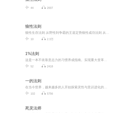
44
2007
狼性法则
狼性生存法则:从野性到争霸的王道定势狼性成功法则:从卓越到超强的实战密码狼性团队法则:从群雄到阵势的创赢布局狼性员工法则:从骨干到首领的晋升资本狼性职场法则:从实干到绩效的终极突破狼性营销法则:从市场到盈利的纵横博弈狼性管理法则:从细节到战略的...
10
2.3万
1%法则
这是一本不依靠意志力的习惯养成指南。实现重大变革的最佳方式，是在时间的长河中重复执行许多小的行动——将某项技能提升1%，每天花1%的时间学习或提高某种能力，将某种能力的各个方面都提升1%……一次改变1%，一次进步1%，每一天的小变化，会给我们的生...
52
2418
一的法则
在当今世界，越来越多的人开始探索灵性与意识进化的奥秘。而在众多灵性著作中，《一的法则》（The Law of One）以其深邃的哲学和独特的传递方式，成为灵性探索者的瑰宝。这本书由L/L Research团队在1981年至1984年通过通灵Ra（拉）集体智慧的信息整理而成...
102
5756
死灵法师