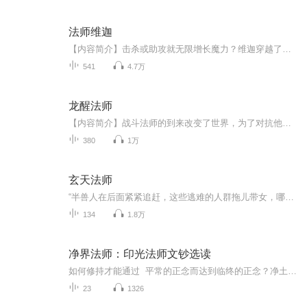
法师维迦
【内容简介】击杀或助攻就无限增长魔力？维迦穿越了，还顺道带上了LOL邪恶小法师的被动技能——超凡邪力。【作者/主播简介】作者：一言轻念，网络小说作家。主播：祖子【购买须知】1、本作品为付费有声书，前60集为免费试听，购买成功后，即可收听，可下载...
541
4.7万
龙醒法师
【内容简介】战斗法师的到来改变了世界，为了对抗他们，魔法师族群不断要求快、更快、再快。 少年恺撒真的不快，但他专破快。【作者/主播简介】作者：木木狂歌，网络小说作家。主播：楚清韵听书阁【购买须知】1、部分集数可免费试听，具体以专辑播放页为准...
380
1万
玄天法师
“半兽人在后面紧紧追赶，这些逃难的人群拖儿带女，哪里跑的过半兽人，眼看半兽人越追越近，正当人们走投无路，快被半兽人追上的时候，前方尘土大起，一队骑兵急驰而来。 领头的骑士骑一匹通体雪白的战马，穿一身银色的盔甲，手持一把闪耀着寒光的战刀，骑...
134
1.8万
净界法师：印光法师文钞选读
如何修持才能通过 平常的正念而达到临终的正念？净土宗临终的正念绝对不是自然出现的，也不是佛菩萨赐予的，而是平时栽培起来的。但如何栽培呢？印光大师教导我们，首先要“真为生死发菩提心”。要改造自己的生命体，不让这个有漏的生命再相续流转下去...
23
1326