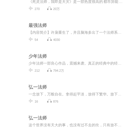
《死灵法师，我即是天灾》是一部热度很高的 都市异能 题材小说，作者是慢途的猪。故事设定在一个游戏规则与现实结合的世界，主角林默语在全民转职的仪式上，意外成为了前所未有的隐藏职业——死灵法师，从此踏上了以召唤物为战力，一路开挂的热血升级之路。
270
20万
最强法师
【内容简介】许枭重生了，并且脑海多出了一个法师系统...【作者/主播】作者：づ肖主播：斋某人，有声小说演播者，代表作：《诸天旅人》《我的灵异生涯》《最强法师》《灵异微信群》《死亡预警》等。【购买须知】1、本作品为付费有声书，前10集为免费试听，...
54
4030
少年法师
少年法师一部良心作品，震撼来袭。真正的经典中的经典。也希望你多多点赞，您的每次点赞就是我们的动力。更欢迎您的踊跃评论和建议，喜欢就请多多分享，分享到朋友圈哦。。欢迎踊跃点评评论，多多点赞啊。感谢您的支持和厚爱。一部良心作品，震撼来袭。真正的经典中的经典。也希望你多多点赞，您的每次点赞就是我们的动力。更欢迎您的踊跃评论和建议，喜欢就请多多分享，分享到朋友圈哦。。欢迎踊跃点评评论，多多点赞啊。感谢您的支持和厚爱。
212
794.2万
弘一法师
一念放下，万般自在。拿得起平淡，放得下繁华。放下执念，活在当下，来日方长。
16
876
弘一法师
这个世界没有天大的事，也没有过不去的坎，只有放不下的自己。你要明白，世界不会为谁而停留，一切也终将成为过去，放不下，舍不得，只不过是徒增烦恼而已。人最强大的时候，不是坚持的时候，而是放下的时候。执于一念，将受困于一念；一念放下，会自在于...