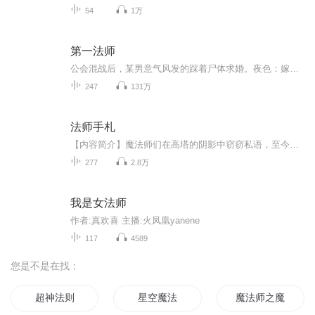
54
1万
第一法师
公会混战后，某男意气风发的踩着尸体求婚。夜色：嫁你？凭什么！某男：追杀仇敌，推倒BOSS，随传随到。夜色：我可以单挑。某男：极品装备，稀有药水，任由你挑。夜色：我自己也有。某男：不都喊我是大神么？游戏里嫁个大神好乘凉。夜色法杖在握：先打赢我...
247
131万
法师手札
【内容简介】魔法师们在高塔的阴影中窃窃私语，至今已经少有人能够听到他们微风一般的低吟。新历二十二年我故地重游，法师塔隐没于梧桐与橡叶的树荫当中。那是一个时代的终结，是一个新世界的开始。那也是一个神话的终结，是更多传说的发端。两个世界的碰...
277
2.8万
我是女法师
作者:真欢喜 主播:火凤凰yanene
117
4589
您是不是在找：
超神法则
星空魔法
魔法师之魔法世界