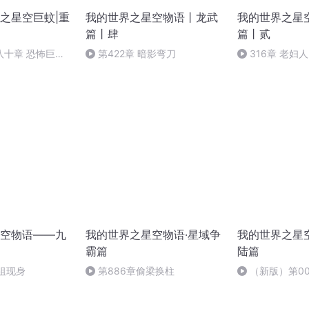
之星空巨蚊|重
我的世界之星空物语丨龙武
我的世界之星
篇丨肆
篇丨贰
八十章 恐怖巨
第422章 暗影弯刀
316章 老妇人
空物语——九
我的世界之星空物语·星域争
我的世界之星
霸篇
陆篇
老祖现身
第886章偷梁换柱
（新版）第0