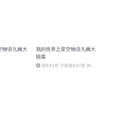
空物语九幽大
我的世界之星空物语九幽大
陆篇
第843章 守候第847章 帅气
盟第848章 三大凶手