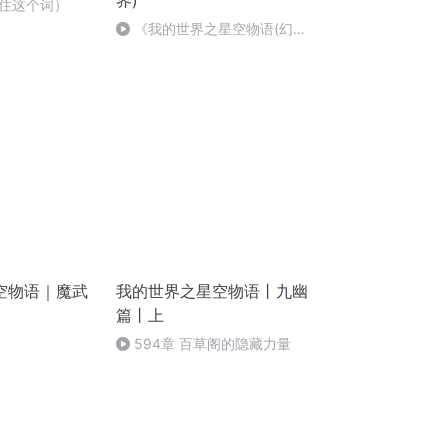
界)
住这个词）
《我的世界之星空物语(幻生
界)》前进第一部
空物语｜魔武
我的世界之星空物语丨九幽
篇丨上
594章 百草阁的隐藏力量