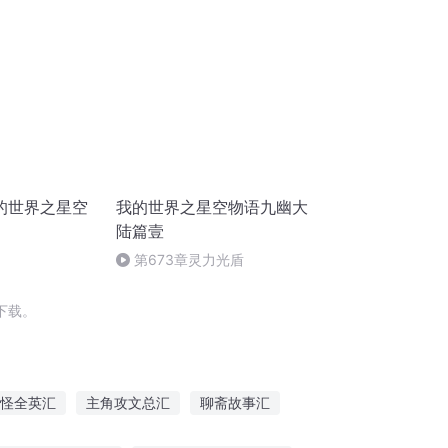
的世界之星空
我的世界之星空物语九幽大
陆篇壹
第673章灵力光盾
下载。
怪全英汇
主角攻文总汇
聊斋故事汇
陵故事汇
位面汇傲
无限世界交汇点