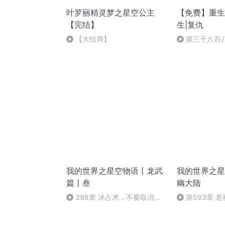
叶罗丽精灵梦之星空公主
【免费】重生
【完结】
生|复仇
【大结局】
第三千八百
蚊！“本书完”
我的世界之星空物语丨龙武
我的世界之星
篇丨叁
幽大陆
398章 冰占术，不要取消订
第593章 
阅，谢谢(*^o^*)