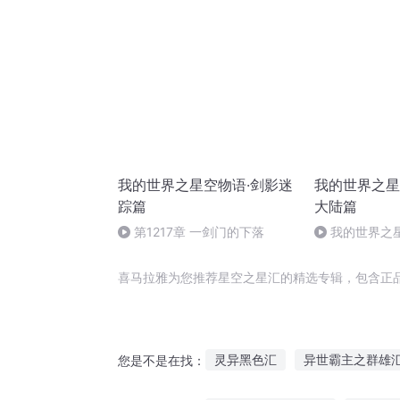
我的世界之星空物语·剑影迷
我的世界之星
踪篇
大陆篇
第1217章 一剑门的下落
我的世界之
陆篇 第592章
喜马拉雅为您推荐星空之星汇的精选专辑，包含正
灵异黑色汇
异世霸主之群雄
您是不是在找：
一本故事汇之英雄联盟
呆萌