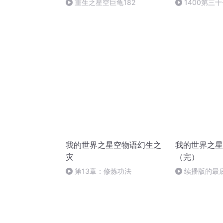
重生之星空巨龟182
1400第三
在这颗星球上
我的世界之星空物语幻生之
我的世界之星
灾
（完）
第13章：修炼功法
续播版的最
之星空物语，第1