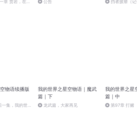
十一章 贾岩，在不
公告
挡者披靡（记
【求正版订阅】
空物语续播版
我的世界之星空物语｜魔武
我的世界之星
篇｜下
篇｜中
后一集，我的世界
龙武篇，大家再见
第97章 打赌
98章 恨