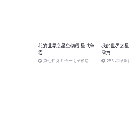
我的世界之星空物语.星域争
我的世界之星
霸
霸篇
第七梦境 后专一之子樱篇
255.星域争
盗团