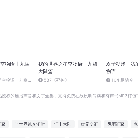
空物语丨九幽
我的世界之星空物语｜九幽
双子动漫：我
大陆篇
物语
星空物语丨九幽大
587《死神》
104 易碗空
 穷寇莫追
品授权的连播声音和文字全集，支持免费在线试听阅读和有声书MP3打包
汇聚
当世界线交汇时
汇丰大陆
次元交汇
风雨汇聚
鬼
小攻故事汇
十剑汇聚
九海汇河川
考研词汇异世词牌卡
东