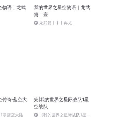
空物语丨龙武
我的世界之星空物语｜龙武
篇｜壹
龙武篇丨中丨再见！
空传奇·蓝空大
完|我的世界之星际战队1星
空战队
01章蓝空大陆
《我的世界之星际战队1星空
战队》我的世界星际战队1结束
感言