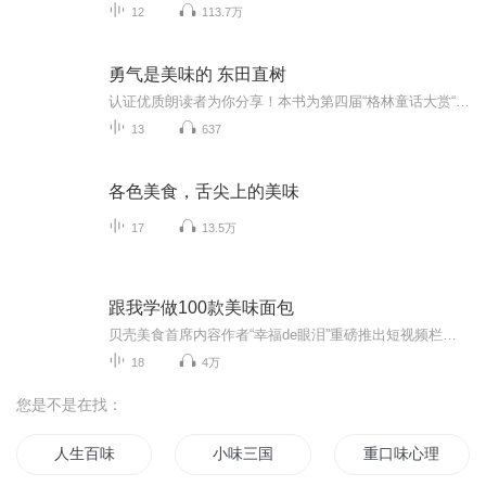
12
113.7万
勇气是美味的 东田直树
认证优质朗读者为你分享！本书为第四届“格林童话大赏“得奖作品，非常美妙！其作者东田直树是一位自闭症或者叫做孤独症患者，极具文学天才，在小学五年级和六年级时，连续两年夺得日本格林童话大赏，震惊日本儿童文学界。日本儿童文艺家协会理事长天沼春树说:“ 把光视为大自然的生命之一，不单意念独特，其文字亦简单利落，作品完成度之高叫人惊叹！”全书分成两大部分，第一部分是作品集，第二部分是成长记录。作品集包括三个作品，世上最美妙的声音Ⅰ我们的蓝星和白色小鸟，其中世上最美妙的声音和白色小鸟分别获得了日本第四届和第五届格林童话大赏。第二部分的内容成长记录包括:第一章，自闭，我是什么啊？第二章，诞生，向神祈求！第三章，入学，家庭的爱！第四章，未来我的梦想。让我们一起欣赏这位了不起的自闭症者的美妙文学作品集，同时深入了解自闭症者生活酸甜苦辣，了解和接纳人类生命的丰富形态！体验丰富的人类生命形态是多么美好！周更！记得每周四晚来听啊～
13
637
各色美食，舌尖上的美味
17
13.5万
跟我学做100款美味面包
贝壳美食首席内容作者“幸福de眼泪”重磅推出短视频栏目《菜鸟美食学堂之跟我学做100款美味面包》，每周五定时更新，欢迎收藏、订阅。
18
4万
您是不是在找：
人生百味
小味三国
重口味心理学