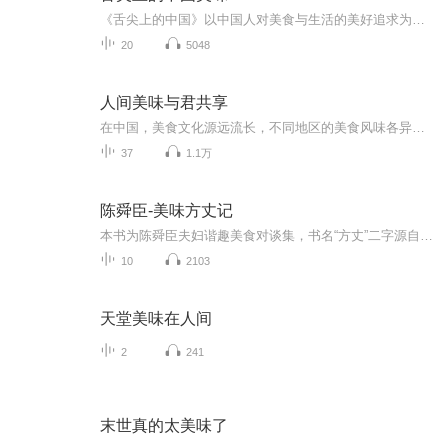
《舌尖上的中国》以中国人对美食与生活的美好追求为核心，展现各地美食生态，传递对食物的敬畏与感恩，彰显中华饮食文化博大精深。
20
5048
人间美味与君共享
在中国，美食文化源远流长，不同地区的美食风味各异，令人垂涎欲滴。比如四川的麻辣火锅、广东的早茶、北京的烤鸭等等，都是让人口水直流的美味佳肴。这些美食不仅仅是食物，更是一种文化的传承和延续。除了中国，世界各地的美食也是令人难以抗拒的诱惑。...
37
1.1万
陈舜臣-美味方丈记
本书为陈舜臣夫妇谐趣美食对谈集，书名“方丈”二字源自《孟子》里的“食前方丈”一句与日本平安时期著名歌人鸭长明的作品《方丈记》，在本书意指“餐桌的大小”。作者以大家较熟悉的各种中式、日式食品为引子，在中日历史的渊源和对比中，深入浅出地将饮...
10
2103
天堂美味在人间
2
241
末世真的太美味了