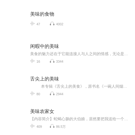
美味的食物
47
4002
闲暇中的美味
美食的魅力还在于它能连接人与人之间的情感，无论是家庭聚餐的家常菜，还是节日里的特色菜肴，都蕴含着温暖与仪式感。
16
3344
舌尖上的美味
本专辑《舌尖上的美食》，原书名《一碗人间烟火气》，作者陈大咖。 “慢品人间烟火色，闲观人间岁月长”。 而今，美食早已超越果腹功能，每一顿饭、每一道菜、乃至每一件厨具餐具，都是人生的缩影。 我是新...
80
2944
美味农家女
【内容简介】蛇蝎心肠的大伯娘，居然要把我送给一个变态老头子做妾……【作者/主播简介】作者：红茶姑娘，网络小说作者主播：声刻时光工作室【购买须知】1、本作品为付费有声书，前84集为免费试听，购买成功后，即可收听，可下载重复收听。2、版权归原作者...
409
86.5万