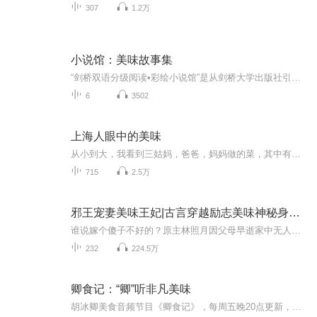
307
1.2万
小说馆：美味故事集
“剑桥双语分级阅读•彩绘小说馆”是从剑桥大学出版社引进，由英语语言教学专家及小说作家合力专为非英语国家的青少年英语学习者而创作的分级系列读物，适合小学高年级到大学的学生及相当水平的英语学习者阅读。本书是第3级的读本，本级别参考词汇量为1300词，适合初三、高一年级学生及相当水平的读者阅读。六个小故事，发生在世界各地，都与美食相关：一位杰出的化学家研制出让人依赖某种食物的添加剂，一家家庭旅馆的老板劝说一位素食主义住客品尝英式早餐中的香肠，一个美国男孩儿获得了一罐封存百...
6
3502
上海人眼中的美味
从小到大，我看到三姑妈，爸爸，妈妈做的菜，其中有爸爸创作发明茨菇炒年糕，妈妈拿手菜是荠菜炒鸡片，还有什锦砂锅汤！
715
2.5万
邪王宠妻美味王妃|古言穿越励志美味神秘身份|免费畅听
谁说嫁个傻子不好的？原主林照月因父母早逝家中无人，便落魄到被自己的亲戚逼迫嫁人抵债，奈何不肯同意活活饿死在了柴房里。。。与此同时原主身体被21世纪的一个女生给穿越了！被穿越活过来的林照月可不是好捏的软柿子，为了活命索性同意嫁给方家的傻子方...
232
224.5万
卿食记：“卿”听非凡美味
胡冰卿美食音频节目《卿食记》，每周五晚20点更新，为你的耳朵准备一场盛宴。