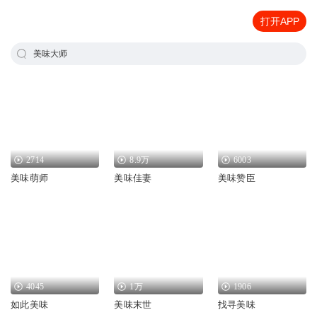
打开APP
美味大师
2714
8.9万
6003
美味萌师
美味佳妻
美味赞臣
4045
1万
1906
如此美味
美味末世
找寻美味