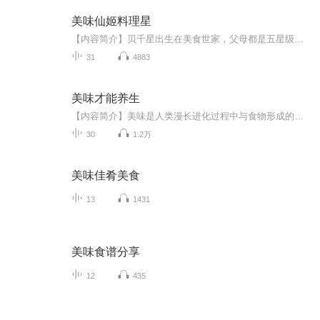
美味仙姬料理星
【内容简介】贝千星出生在美食世家，父母都是五星级大厨，然而她却是拥有十万粉丝的“黑暗料理”教主！为了赢得美食大赛的赌约，如何在半年内，从可怕的黑暗料理女神完美蜕变，成为世界厨艺大师？！小小少女贝千星，终极考验来临！【作者/主播简介】作者：...
31
4883
美味才能养生
【内容简介】美味是人类漫长进化过程中与食物形成的默契。只有美味才能滋养我们的身体和精神。美味带给我们的最初冲动打开了通向健康的一道秘门。几乎所有的美味都来自我们日常饭桌。食物是很好的药。阐释药食同源的博大精深。这样吃，吃出长寿，快乐养生...
30
1.2万
美味佳肴美食
13
1431
美味食谱分享
12
435