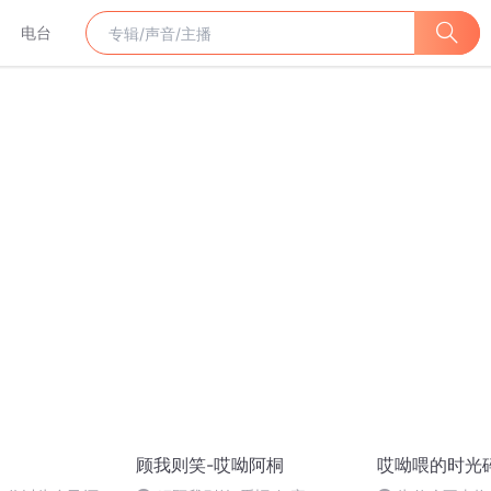
电台
顾我则笑-哎呦阿桐
哎呦喂的时光