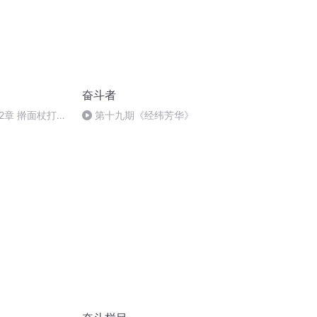
奋斗者
2章 擀面杖打毛
第十九期《经纬芳华》