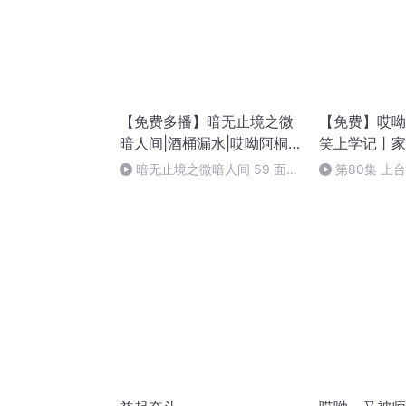
【免费多播】暗无止境之微
【免费】哎呦
暗人间|酒桶漏水|哎呦阿桐
笑上学记丨家
等
暗无止境之微暗人间 59 面对
第80集 上
（完）