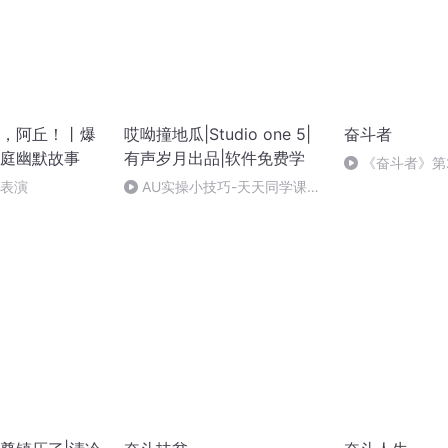
，阿丘！丨爆
哎呦撞地瓜|Studio one 5|
奋斗者
庭幽默故事
有声岁月出品|软件免费学
《奋斗者》第
脚女婿
台表演
AU实操小技巧-天天同学课后
小辅导-第一集-测底噪