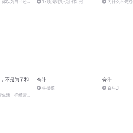
，你以为自己还是
17顾我则笑-觅旧欢 完
为什么不去抱
，有料哦-第六期
年，不是为了和
奋斗
奋斗
学楷模
奋斗_1
营生活一样经营工