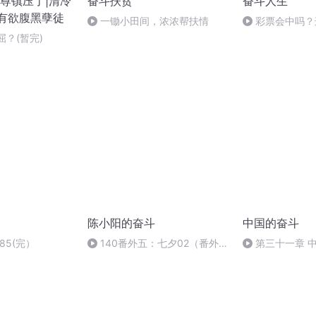
尊镇压了|清冷
奋斗扶贫
奋斗人生
有欲腹黑孽徒
一锄小田间，浓浓帮扶情
彩票会中吗？
屈？(暂完)
陈小阳的奋斗
中国的奋斗
85(完）
140番外五：七夕02（番外
第三十一章 
终）