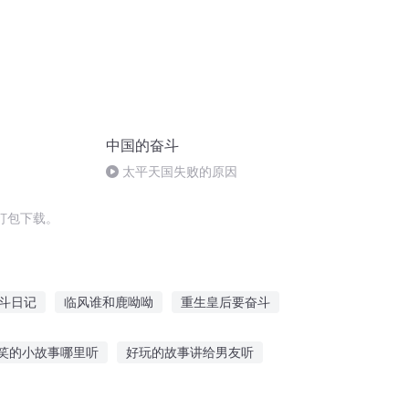
中国的奋斗
太平天国失败的原因
打包下载。
斗日记
临风谁和鹿呦呦
重生皇后要奋斗
鸣亦若初
哎呦我师父是个美人
笑的小故事哪里听
好玩的故事讲给男友听
故事回答问题技巧
爬树上听鬼故事好吗