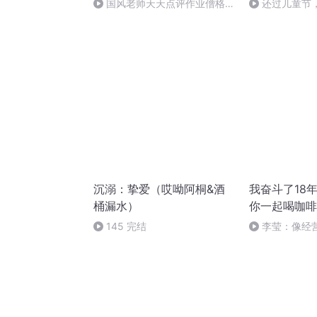
国风老师天天点评作业僧格林
还过儿童节
沁+玉琦琳
孩子吗？|哎呦
沉溺：挚爱（哎呦阿桐&酒
我奋斗了18
桶漏水）
你一起喝咖啡
145 完结
李莹：像经
作