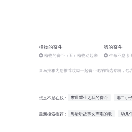
植物的奋斗
我的奋斗
植物的奋斗（五）植物动起来
生命不息 折
喜马拉雅为您推荐哎呦一起奋斗吧的精选专辑，包
末世重生之我的奋斗
那二小
您是不是在找：
末日之奋斗
重生之奋斗成仙
粤语听故事女声唱的歌
幼儿
最新搜索推荐：
哎呦我的妻主
为爱情而奋斗
听老红军故事的感受
有声图