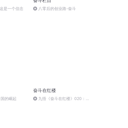
奋斗栏目
这是一个信念
八零后的创业路-奋斗
奋斗在红楼
中国的崛起
九悟《奋斗在红楼》020：混
世魔王（下）