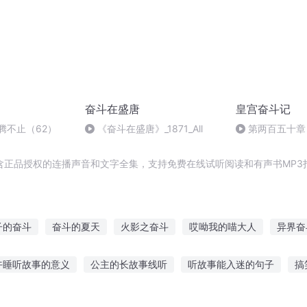
奋斗在盛唐
皇宫奋斗记
腾不止（62）
《奋斗在盛唐》_1871_All
第两百五十章
含正品授权的连播声音和文字全集，支持免费在线试听阅读和有声书MP3
子的奋斗
奋斗的夏天
火影之奋斗
哎呦我的喵大人
异界奋
记
奋战在第三帝国
重生之再奋斗
重生大明之奋斗
呦呦鹿
午睡听故事的意义
公主的长故事线听
听故事能入迷的句子
搞
的猫
末世来了呦
哎呦小三来了
我的奋斗人生
书宝贝听书听故事
听安马超项羽的故事
听抗疫英雄的故事
听