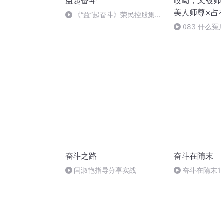
益起奋斗
哎呦，又被师
美人师尊×占
《“益”起奋斗》荣民控股集团
党委副书记王利：红色引领成就
083 什么冤
企业绿色发展之路
奋斗之路
奋斗在隋末
闫淑艳指导分享实战
奋斗在隋末1