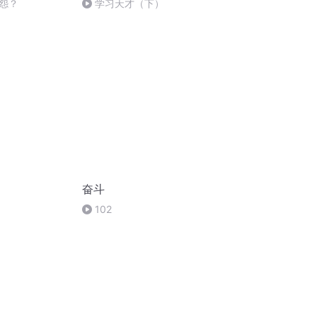
怨？
学习天才（下）
奋斗
102