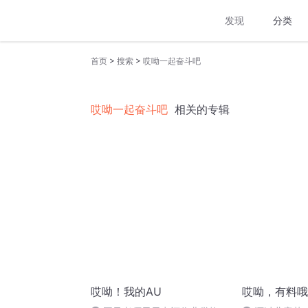
发现
分类
>
>
首页
搜索
哎呦一起奋斗吧
哎呦一起奋斗吧
相关的专辑
哎呦！我的AU
哎呦，有料哦