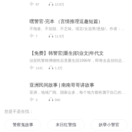
87
13.8万
嘿警官-完本 （言情推理逗趣短篇）
不拖沓、不别扭、不乏味。现言/女追男/悬疑/。作者：唐醉之。英俊反差警官男主vs心理学痴、汉女主。女主在酒吧遭混混骚、扰被男主所救，女主对男主念念不忘。多日后去警局帮忙再遇男主女主心花怒放，开始帮助男主所在重案组分析案件并成功引起了男主注意。...
7
11.9万
【免费】韩警官|重生|职业文|年代文
治安民警韩博牺牲后竟重生回1996年，即将去县丝织总厂报到。从农村到县城，身份转变带来诸多感慨与思考，面对新工作和未来，他将如何开启不一样的人生，悬念待解。
1141
1.3万
亚洲民间故事 | 南南哥哥讲故事
亚洲，地域广阔、国家众多，每个地方都有属于自己的经典故事。让我们伴随着南南哥哥的声音，在故事中畅游亚洲、了解除了我们中国以外的亚洲文化！
3
940
您是不是在找：
警察鬼故事
末日红警指挥官
妖孽小警官