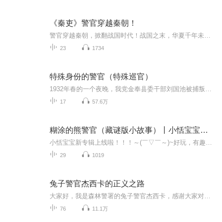
《秦吏》警官穿越秦朝！
警官穿越秦朝，掀翻战国时代！战国之末，华夏千年未有之大变局。 有人天生世卿。 有人贵为公子。 他却重生成秦国小卒黑夫，云梦秦简中的小人物。 为免死于沟壑，为掌握自己命运，他奋力向上攀爬。 好在，他赶上了一个大时代。 六王毕，四海一！千年血统，敌不过军功授爵。六国豪贵，皆被秦吏踩在脚下。黑夫只想笑问一句:王侯将相，宁有种乎? 南取百越，北却匈奴，氐羌西遁，楼船东渡。
23
1734
特殊身份的警官（特殊巡官）
1932年春的一个夜晚，我党金奉县委干部刘国池被捕叛变，供出了县委当晚在砖瓦窑开会的情报。伪警察局长骆百千立即带领队伍，押着刘国池前去围捕。 打入警察局任巡长的我地下党员洪德轩在途中乘敌人过桥时，向地下党员小四川示意，小四川冷不防将刘国池推入江中，警察们急忙开枪，将刘国池击毙，县委干部听到枪声后撤走。江苏省警察厅连忙派侦缉处长秦邦业前去侦破... ......
17
57.6万
糊涂的熊警官（藏谜版小故事）丨小恬宝宝（已完结哈）
小恬宝宝新专辑上线啦！！！～(￣▽￣～)~好玩，有趣，又有知识的藏迷小故事，小神兽们都应该很喜欢吧️？！(>﹏<)每天呢大概都能听到好听一个小故事，大家可以在评论区或者私聊告诉我这个小故事里谜题的答案哟～（答案大概会在1天～10天后发布答案哟（音...
29
1019
兔子警官杰西卡的正义之路
大家好，我是森林警署的兔子警官杰西卡，感谢大家对我的喜爱和信任，我会努力守护这片森林的安全，保护每位动物市民。
76
11.1万