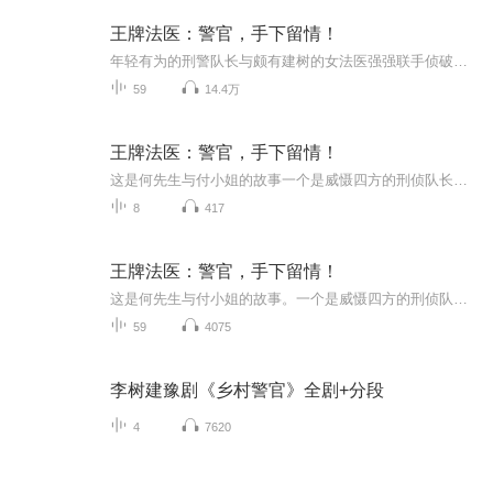
王牌法医：警官，手下留情！
年轻有为的刑警队长与颇有建树的女法医强强联手侦破案件。从案发现场留下的蛛丝马迹、死者身上留下的信息入手，与凶手斗智斗勇，揭开案件重重谜底，故事内容精彩、剧情跌宕起伏。我们是一群正在攀登的小伙伴，攀登计划45期10班的同班同学~虽然还很稚嫩，但...
59
14.4万
王牌法医：警官，手下留情！
这是何先生与付小姐的故事一个是威慑四方的刑侦队长，一个是做事利索的称职法医，一场场谋杀引发的数字连环杀人案，使得两人再度携手。数年前，一场师者凶案，独留一行数字暗藏玄机，迷案迟迟未破。封尘过往，他不愿弃手，当又一行数字割破天际，迷案似露...
8
417
王牌法医：警官，手下留情！
这是何先生与付小姐的故事。一个是威慑四方的刑侦队长，破案现场尽显气魄！一个是做事利索的称职法医，解剖台上展露风华！一场场谋杀引发的数字连环杀人案，使得两人再度携手。都说一山不能容二虎，怎料此二虎非彼二虎！都说知人知面不知心，怎料此女还真...
59
4075
李树建豫剧《乡村警官》全剧+分段
4
7620