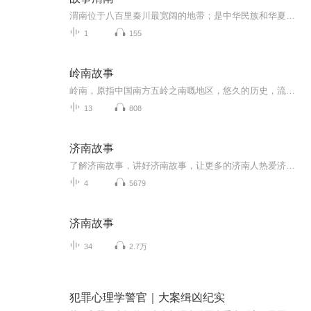
渭南位于八百里秦川最宽阔的地带；是中华民族和华夏文明重要发祥地之一，中华民族“华夏”之称即来源于渭南，“华”即取自西岳华山之“华”，“夏”则取自夏阳之“夏”，而对于中国历史文化进程产生十分重要影响的三圣（史圣司马迁，字圣仓颉，酒圣杜康）...
1
155
岭南故事
岭南，原指中国南方五岭之南嘅地区，悠久的历史，流传住好多广为传颂嘅人同事，佢地背后有数唔尽鲜为人知嘅历史故事，一齐翻阅经典岭南，岭南经典，为你娓娓道来——《岭南故事》！
13
808
济南故事
了解济南故事，讲好济南故事，让更多的济南人热爱济南，让更多的外地人了解济南。
4
5679
济南故事
34
2.7万
犯罪心理学警官｜大案缉凶纪实