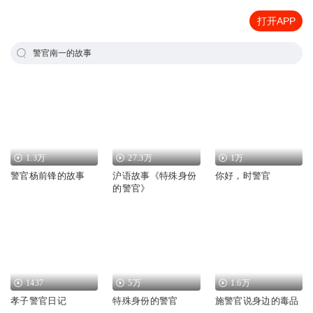
打开APP
警官南一的故事
1.3万
27.3万
1万
警官杨前锋的故事
沪语故事《特殊身份
你好，时警官
的警官》
1437
5万
1.6万
孝子警官日记
特殊身份的警官
施警官说身边的毒品