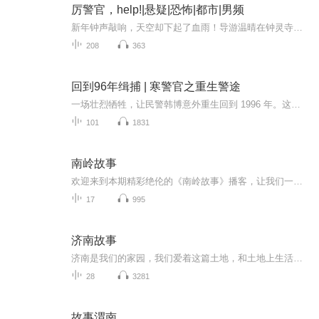
厉警官，help!|悬疑|恐怖|都市|男频
新年钟声敲响，天空却下起了血雨！导游温晴在钟灵寺撞见无脚印的鬼影后，生活彻底失控。酒店登记表上的谎言、外国游客的离奇死亡、家中带血的证物...所有人都认定她是凶手。当她被绑架到异国地牢，看到墙上刻满的求救文字时，那个冷面安保负责人厉景威却从...
208
363
回到96年缉捕 | 寒警官之重生警途
一场壮烈牺牲，让民警韩博意外重生回到 1996 年。这一次，他不再是即将牺牲的英雄，而是刚毕业分配进厂的大学生—— 保卫科副科长、经济民警分队长。带着前世的记忆与刑侦经验，他从工厂治安开始，抓流氓、破抢劫、端黑窝、整治夜市、守护女工安全，一步步...
101
1831
南岭故事
欢迎来到本期精彩绝伦的《南岭故事》播客，让我们一同跨越时空，深入探寻南岭地区那充满魅力的历史轨迹、文化底蕴与独特地理风貌。在这片神奇的土地上，南岭的峻岭秀水不仅孕育出丰富多样的地方特产，更积淀了千年的历史记忆与人文情感。
17
995
济南故事
济南是我们的家园，我们爱着这篇土地，和土地上生活的人们。我们的故事，就发生在这片希望的土地上，人们的嬉笑怒骂，都是诗一样的文章。 爱我济南，听我讲述济南的故事——
28
3281
故事渭南