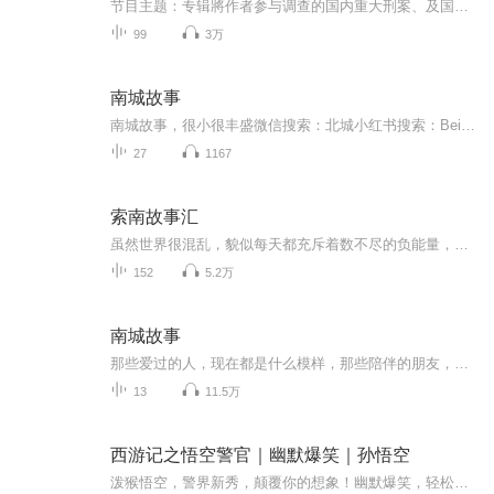
节目主题：专辑將作者参与调查的国内重大刑案、及国外具有代表性的案件、以犯罪心理学的观点、解析嫌犯的心理特征、让听友能读懂各类重案凶嫌的作案动机及内心活动！主播介绍：*台湾最年轻的心理侧写警官、*英国Portsmouth uni 犯罪心理学硕士、https://ww...
99
3万
南城故事
南城故事，很小很丰盛微信搜索：北城小红书搜索：Beicheng1314就可以找到我
27
1167
索南故事汇
虽然世界很混乱，貌似每天都充斥着数不尽的负能量，工作的业绩，学生的成绩，糟糕的天气，拥堵的交通，家人的抱怨，孩子的学费……但我们相信大千世界当中包罗万象，必然有很多的欢喜很多的善良，只是我们的眼睛像蒙了灰的水晶，没看到清澈光明而已。 偶然有一天，在一个叫“最美的生命”的公众号里，索南看到了一位年轻的活佛对于生命的感悟和因果轮回的理解，或许是与之有缘，感觉说的很多内容都是写给他自己的，那么贴切，那么真实，于是索南也开始去体悟生命，把自己一些浅显的理解串在自己的故事当中，与听众朋友们一同分享。 索南故事汇，通过索南讲述的不一样的故事，告诉你生命的真相，告诉你如何做一个欢喜的人。 索南故事汇，每周更新一期，欢迎关注。 相信一切都是最好的安排。
152
5.2万
南城故事
那些爱过的人，现在都是什么模样，那些陪伴的朋友，一不小心丢到了哪里，生命的意义是不是只是遗忘？
13
11.5万
西游记之悟空警官｜幽默爆笑｜孙悟空
泼猴悟空，警界新秀，颠覆你的想象！幽默爆笑，轻松愉快听故事！内容简介 孙悟空，一夜之间成了森林警官，他的目标？揪出污染森林的幕后黑手。在这场较量中，他能否揭开化工厂的惊天秘密，唤醒被操控的狐狸老板？智慧与力量的碰撞，悟空将如何书写属于自...