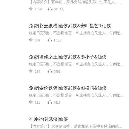
【内容简介】五年前，萧凡突然神秘失踪，生不见人，死不见尸，没人知道他其实是去了一个广袤无边，仙神林立，妖魔横行的仙侠世界。五年后，萧凡已经在那个仙侠世界度过了漫长的五千年，带着一身神秘莫测，通天动地的能力，他又重新回来了。【作者/主播简介...
1350
601.1万
免费|苍云纵横|仙侠武侠&安叶星芒&仙侠
稳定日更5集，不定期爆更，AI主播良心又迷人，订阅追更不迷路！ 【内容简介】 公元20万年，宇宙已经被探索的差不多了，在这个宏大的世界中，有两种人可以称霸，凌驾于他人之上。一种是掌握了最强科技的人，另一种是修为达到巅峰的人。科武，本来就拥有...
366
1.1万
免费|盗修之王|仙侠武侠&墨小子&仙侠
稳定日更5集，不定期爆更，AI主播良心又迷人，订阅追更不迷路！ 【内容简介】 盗修是什么？这里的盗修是一门功法，不属于神魔人的功法，是另类的功法。 盗修的法术是什么？这里的盗法不一定是偷东西法术，可以盗取你的容貌，可以盗取你的记忆，甚至可...
198
6691
免费|索伦铁骑|仙侠武侠&图格腾&仙侠
稳定日更5集，不定期爆更，AI主播良心又迷人，订阅追更不迷路！ 【内容简介】 清雍正年间,为防止沙俄东扩,清朝向北部呼伦贝尔移民戍边。在大兴安岭南的索伦部的三千兵丁及家眷,赶着牛羊马驼,翻越大兴安岭来到呼伦贝尔千里草原戍边。 在中心地带海拉尔...
131
4913
香帅外传|武侠|仙侠
【内容简介】大侠楚留香，是古龙笔下最神奇风流的武林圣手。他的武功登峰造极，出神入化；为人风趣幽默，豪爽豁达；风情万种，风采照人，是江湖上人见人爱，神奇莫测的绝顶人物。本书情节故事紧接原著，内容风格上力求同古龙原菩“原汁原味”，武打描写推...