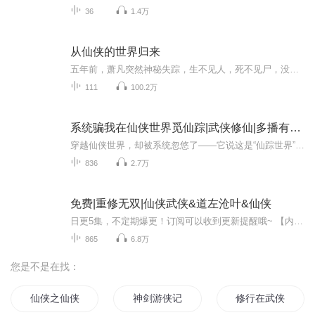
36
1.4万
从仙侠的世界归来
五年前，萧凡突然神秘失踪，生不见人，死不见尸，没人知道他其实是去了一个广袤无边，仙神林立，妖魔横行的仙侠世界。 五年后，萧凡已经在那个仙侠世界度过了漫长的五千年，带着一身神秘莫测，通天动地的能力，他又重新回来了。 淹死的鱼推荐。如果大家有喜欢的书，特别喜欢的，可以让主播给录制，免费
111
100.2万
系统骗我在仙侠世界觅仙踪|武侠修仙|多播有声剧
穿越仙侠世界，却被系统忽悠了——它说这是“仙踪世界”，自己却名叫“仙侠系统”。茫茫天地间，究竟何处藏仙踪？一路爆更，一路闯荡！即日起连更四十集，每日十集热播中！播放量破两万，每日再加更两集！期待你的订阅、关注、评论、分享，和我们一起推动...
836
2.7万
免费|重修无双|仙侠武侠&道左沧叶&仙侠
日更5集，不定期爆更！订阅可以收到更新提醒哦~ 【内容简介】 六百年轮回，凌南，曾的科研精英，因挚爱背离，投身昊晟门下。渡劫前夕，肩负师命，他踏上了探寻修真界秘密的征途。然而，阴谋骤起，他被困黑洞，灵魂飘荡于无尽虚空中。意外邂逅的古籍，揭示...
865
6.8万
您是不是在找：
仙侠之仙侠世界
神剑游侠记
修行在武侠世界