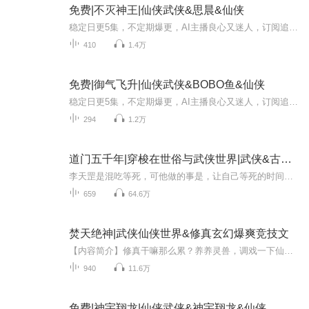
免费|不灭神王|仙侠武侠&思晨&仙侠
稳定日更5集，不定期爆更，AI主播良心又迷人，订阅追更不迷路！ 【内容简介】 生活在黑道世家的少爷,由于叛徒的背叛来到了陌生的世界,遇到了对他们改变一生的人,怎么在这个弱肉强食的世界生存呢?等待他们的又是怎么样的命运…… 【作者介绍】 作者...
410
1.4万
免费|御气飞升|仙侠武侠&BOBO鱼&仙侠
稳定日更5集，不定期爆更，AI主播良心又迷人，订阅追更不迷路！ 【内容简介】 因为老和尚一句“教你个屁”，楚云河无意学得《屁经》奇功，视为毕生耻辱，却莫名其妙间成为正气散仙隔世传人，自此背负着维护世间和平的伟大使命？（其实他只想学得神功扬...
294
1.2万
道门五千年|穿梭在世俗与武侠世界|武侠&古风&仙侠|多播
李天罡是混吃等死，可他做的事是，让自己等死的时间能很长很长。。。 李天罡 一个混吃等死的道士一个有品味的道士一个内涵丰富的等死者，可以等很长很长的那种……而要想很长很长，他就必须 做一个《仗剑走天涯》的道士…… 道可道，非常道 剑名无常，世事...
659
64.6万
焚天绝神|武侠仙侠世界&修真玄幻爆爽竞技文
【内容简介】修真干嘛那么累？养养灵兽，调戏一下仙子，这多悠闲。白逸想的好，可因身怀秘典，他被心爱女人出卖，白氏一族惨遭灭门！身负血仇，他苦练《焚天战典》，逆天道，修战体，斩神灭魔，只为心中的执念：“你为了权势出卖我？那我就杀光你的依仗，...
940
11.6万
免费|神宇翔龙|仙侠武侠&神宇翔龙&仙侠