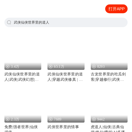
打开APP
武侠仙侠世界里的道人
3.4万
65.1万
8293
武侠仙侠世界里的道
武侠仙侠世界里的道
古龙世界里的吃瓜剑
人|武侠|武侠幻想|位
人|穿越武侠修真 | 多
客|穿越修行|武侠仙
面|AI专辑
人有声剧
侠
2.3万
7689
9442
免费|强者世界|仙侠
武侠世界里的情事
虎道人|仙侠|古典仙