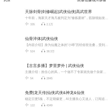
武侠
侠|修仙|赚钱|AI多播
天脉剑骨|剑修崛起|武侠仙侠|高武世界
十年前，海家天才海凡被判定为“修炼废材”，筋脉细如发丝，连最低阶武者都望尘莫及。家族冷眼，父亲放弃，连亲弟弟海强也因天赋异禀成为家族新希望。然而，一柄从天而降的神秘剑胚，却让海凡的命运彻底逆转！他以凡人之躯吞噬剑气，独创“噬灵魔虫”秘法...
335
2.1万
仙骨淬体|武侠仙侠
【内容介绍】身为仙魔之体的“小啼”历经俗世沧桑，受到仙人指路才走上逆天之路，奇遇乾坤镯，拜入神机门，从此寻仙问道。习得上古双修之法，御女无数，以阴补阳，修为精进神速，无人比肩。欢迎大家收听本专辑，喜欢的话记得一定要点点订阅，避免迷路哦~小...
524
38.3万
【古言多播】梦里梦外 | 武侠仙侠
主播介绍：拴住心的风，一个做不了专家就先做个杂家的公益事业践行者；喜马拉雅攀登计划11.0学员、15.0督导师，有声演播小白，还好一直在努力……有声的喜马拉雅，希望我们一起攀登！
54
2845
免费|龙天传|仙侠武侠&神龙&仙侠
稳定日更5集，不定期爆更，AI主播良心又迷人，订阅追更不迷路！ 【内容简介】 龙天到底是正人君子，还是采花蜂，是亦正亦邪，还是有未知的隐情，到底实事如何...一部神话武侠大说，跟随着龙天来经历爱与恨、情与债，来感悟人世间的是与非、对与错........
122
4349