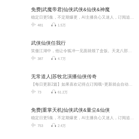
免费|武魔帝君|仙侠武侠&仙侠&神魔
稳定日更5集，不定期爆更，AI主播良心又迷人，订阅追更不迷路！ 【内容简介】 阴阳无极，谁主沉浮，苍茫大地，唯有神魔！且看一亡国弃儿如何征战天下，逐鹿群雄，成就一方霸业！ 【作者介绍】 作者：煤矸石
481
1.5万
武侠仙侠任我行
笑傲江湖中，他让令狐冲一见面就领了盒饭。天龙八部里，他使慕容乐极生悲，新婚之夜惨遭劫难。……初入聊斋乱世，就发现自己竟然多了个新婚妻子，而且这新婚妻子还不是人类，而是九尾狐族人！历经千辛万苦，终于进入蜀山剑侠传，结果发现自己竟然成了蜀山...
387
4.7万
无常道人|苏牧北演播仙侠传奇
【每日更新2篇】如果喜欢记得点订阅哦~更新就会自动提示。关注主播，更多精彩故事等着你~作者：清雪初岚，每天读点故事独家签约作者，擅长写古风玄幻小说，喜欢发呆，喜欢幻想，心中藏有另一个世界，可以任意挥洒。作者用纯粹的英雄主义世界观，为我们铺开了人仙魔三界各异的英雄画卷，也让我们见识了虚假与真实的侠义与正气，跟着作者丰富的想象力，碧落黄泉，海底异界皆可领略。《无常道人》在全网累积阅读量过百万。内容简介：天地玄幻，妙法无常。一身破烂道袍，两袖淡淡清风，掌心天机尽握，心中日月乾坤。世...
73
61.2万
免费|重掌天机|仙侠武侠&量尘&仙侠
稳定日更5集，不定期爆更，AI主播良心又迷人，订阅追更不迷路！ 【内容简介】 一把问道之剑横扫六合八荒，翻手为天，覆手为地。一颗向道之心容纳九天十地，一念之间生杀予夺。痴情女，欲逆天，一怒破苍天！爱情郎，掌天地，威压众金仙！ 【作者介绍...
753
2.4万