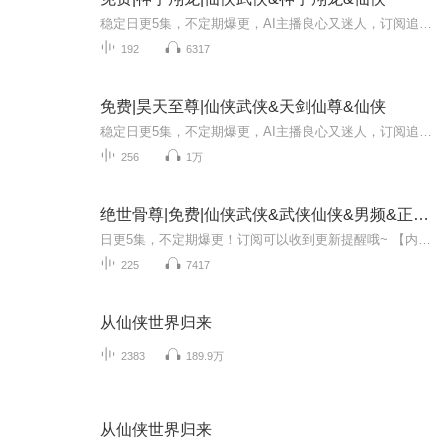
稳定日更5集，不定期爆更，AI主播良心又迷人，订阅追更不迷路！ 【内容简介】 生命的意义是什么？我们为什么会感觉到自己的存在？我们存在的意义又是什么呢？茫茫宇宙有太多的秘密等待着我们去探索，探索宇宙！探索自己！在这本书里也许你能找到你想要...
192
6317
免费|昊天至尊|仙侠武侠&天剑仙尊&仙侠
稳定日更5集，不定期爆更，AI主播良心又迷人，订阅追更不迷路！ 【内容简介】 中华武术，真的只是花架子吗？修仙练道真的是迷信吗？佛陀圣人莫非真的只是传说？茫茫天道之中，莫非真的只有这一方宇宙吗？圣人真就是无敌的存在吗主人公龙浩天，原本是一...
256
1万
绝世骨尊|免费|仙侠武侠&武侠仙侠&男频&正剧&开放式
日更5集，不定期爆更！订阅可以收到更新提醒哦~ 【内容简介】 楚河，陆家的前赘婿，修为骤降，被逐出家族，流放至天方矿场。命运的转折点悄然降临，一次神秘的星河洗骨仪式，楚河的骨体奇迹般转变为顶级紫色，与传说中的人形圣光沟通，实力突飞猛进。昔日...
225
7417
从仙侠世界归来
2383
189.9万
从仙侠世界归来