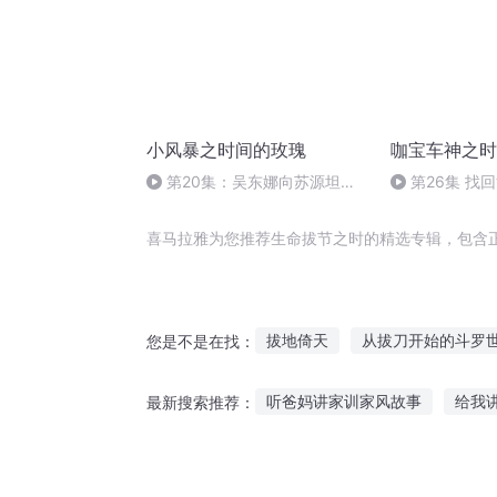
小风暴之时间的玫瑰
咖宝车神之时
第20集：吴东娜向苏源坦言
第26集 找
心声 高山打算重新追回林沃
喜马拉雅为您推荐生命拔节之时的精选专辑，包含
拔地倚天
从拔刀开始的斗罗
您是不是在找：
十二个情人节
拔刀而行
听爸妈讲家训家风故事
给我
最新搜索推荐：
一毛不拔
力拔山兮
拔刀
瓢虫雷迪故事在线听故事
孩