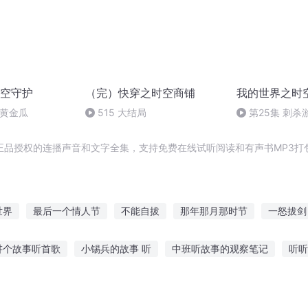
空守护
（完）快穿之时空商铺
我的世界之时
回黄金瓜
515 大结局
第25集 刺杀
正品授权的连播声音和文字全集，支持免费在线试听阅读和有声书MP3打
世界
最后一个情人节
不能自拔
那年那月那时节
一怒拔剑
千年情节之三生三世
拔刀神帝
拔地升天
拔枪少女
拔剑踏
讲个故事听首歌
小锡兵的故事 听
中班听故事的观察笔记
听听
相向
子睡醒就听故事好吗
听故事对语感的培养
听一听民间故事大全集