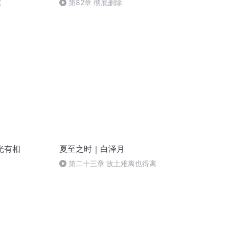
完
第82章 彻底删除
光有相
夏至之时｜白泽月
第二十三章 故土难离也得离