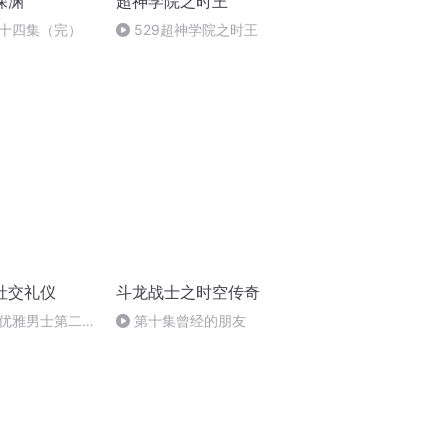
深渊
超神学院之时王
十四集（完）
529超神学院之时王
社交礼仪
斗龙战士之时空传奇
优雅男士第二
第十集曾经的朋友
应该有的西服和