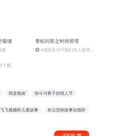
空裂缝
青松问答之时间管理
游戏
4现实生活中我们在人脉管理
上的短板
包下载。
我是魁拔
快斗与青子的情人节
歌
可敢拔剑向天
不能自拔之开端
飞飞视频听儿童故事
灰尘恐怖故事在线听
在线听幼儿故事的
妄想挑战故事在线听
手机端