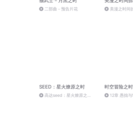
猫武士－月黑之时
美漫之时间掠
二部曲－预告片花
美漫之时间掠
SEED：星火燎原之时
时空冒险之时
高达seed：星火燎原之
12章 愚拙与
时-0900