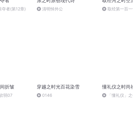
夺者
涂之时原创现代诗
取经河之时空
夺者(第12章)
清明悼外公
取经第一百一
间折皱
穿越之时光百花染雪
懂礼仪之时尚
软弱07
0146
「懂礼仪」之
课：每个男人都
衬衫