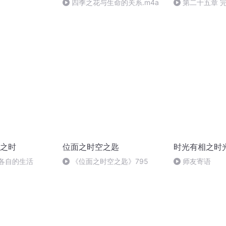
四季之花与生命的关系.m4a
第二十五章 
之时
位面之时空之匙
时光有相之时
 各自的生活
《位面之时空之匙》795
师友寄语