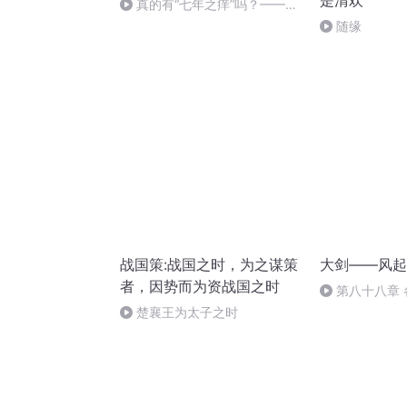
是清欢
真的有“七年之痒”吗？——13
课 讲师：丽群
随缘
战国策:战国之时，为之谋策
大剑——风起
者，因势而为资战国之时
第八十八章
楚襄王为太子之时