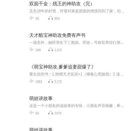
双面千金：残王的神助攻（完）
丢失18年的封莹，怀着对家庭团圆的憧憬回到了家，却发现家里收养的女孩竟是害她丢失的凶手，更让她伤心的是现在的父母不仅是她的大伯更是她的杀父仇人，于是她开始了复仇之路，只是命运和她开了一个玩笑，原本以为的家族之战实际上牵扯了更大的阴谋，好在...
40
554
天才酷宝神助攻免费有声书
一场意外，她怀孕生下三胞胎。而他，号称世界排行第一的黄金单身汉，居然被误当成吃软饭的闲汉！本以为缘分就此错过。远赴国外，身怀六甲的她决定独自抚养新生的小生命。然而五年后，魔鬼小天才横空出现，智斗恶魔总裁爹地，要为妈咪讨回遗失的幸福。玄奕澈看着三个与自己一模一样的小家伙，顿时想到了那个把他当路人甲一样处理掉的女人。
199
1.2万
《萌宝神助攻.爹爹追妻甜爆了》
重生说明书：1.附赠天才崽崽×1（嘴毒心黑随我）2.顶级医术（前世练的，今生虐渣用）3.神秘爹地（待定，崽说他长得像我）。她本想独自美丽，奈何团子天天直播找爹："我娘亲人美心善，缺个长期饭票！"某夜，饭票翻窗而入："夫人，验货吗？"古言甜宠 / 萌宝...
1081
3.7万
萌娃讲故事
这是一个小朋友的读故事的专辑，小朋友声音稚嫩，希望通过读故事来多认字，和提升阅读能力，同时还能留下他们成长的痕迹。
52
1975
萌娃讲故事