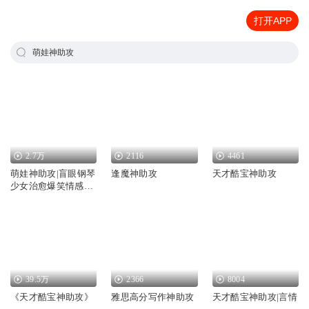
打开APP
萌娃神助攻
2.7万
2116
4461
萌娃神助攻|盲眼钢琴
逢魔神助攻
天才酷宝神助攻
少女治愈爆笑情感共
鸣双向救赎治
39.5万
2366
8004
《天才酷宝神助攻》
雅思高分写作神助攻
天才酷宝神助攻|言情