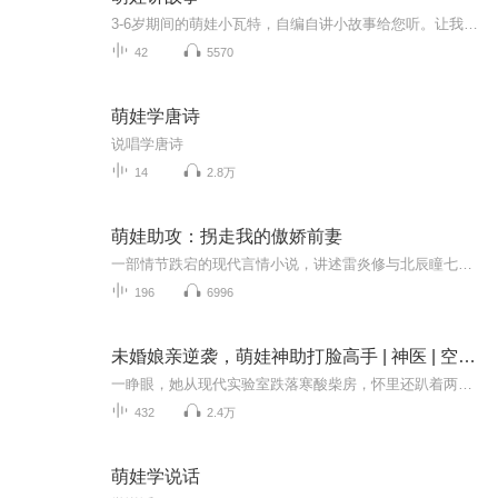
3-6岁期间的萌娃小瓦特，自编自讲小故事给您听。让我们一起走进孩子内心的绚烂世界。
42
5570
萌娃学唐诗
说唱学唐诗
14
2.8万
萌娃助攻：拐走我的傲娇前妻
一部情节跌宕的现代言情小说，讲述雷炎修与北辰瞳七年后重逢的故事。两人本想续写甜蜜爱恋，却接连遭遇精心策划的阴谋与谎言，幸好有萌娃暖心助阵，男主始终坚定守护，女主强势反击，两人携手披荆斩棘，在豪门纷争与商战迷雾中捍卫爱情与亲情。
196
6996
未婚娘亲逆袭，萌娃神助打脸高手 | 神医 | 空间 | 免费
一睁眼，她从现代实验室跌落寒酸柴房，怀里还趴着两个饿得直哭的奶团子。缺衣少食算什么，极品亲戚欺上门才真叫人心烦。银针入穴治恶妇，秘方熬药赚千金，眼看日子红火起来，那个被她救下的疤脸猎户却掀了面具——竟是权倾朝野的活阎王！十里红妆铺满村口...
432
2.4万
萌娃学说话