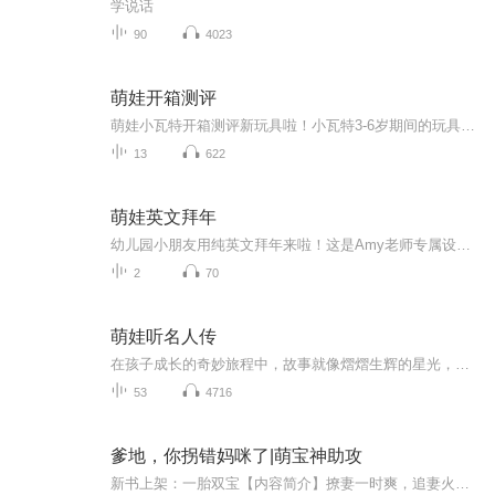
学说话
90
4023
萌娃开箱测评
萌娃小瓦特开箱测评新玩具啦！小瓦特3-6岁期间的玩具开箱把玩视频，跟随小瓦特边成长边更新，观察玩具的真实受众-孩子 对各种玩具的真实感受。
13
622
萌娃英文拜年
幼儿园小朋友用纯英文拜年来啦！这是Amy老师专属设计的新颖拜年台词，地道又可爱，仪式感满满，快和宝贝一起学起来，洋气过马年！��
2
70
萌娃听名人传
在孩子成长的奇妙旅程中，故事就像熠熠生辉的星光，照亮他们前行的道路。现在，重磅推出《中华必读故事》儿童故事听书专辑！这不仅仅是一个个故事的集合，更是一座知识的宝库，道德的灯塔。从古老的神话传说，到充满智慧的寓言；从感人至深的民间故事，到...
53
4716
爹地，你拐错妈咪了|萌宝神助攻
新书上架：一胎双宝【内容简介】撩妻一时爽，追妻火葬场。初见，她泼了有重度洁癖的他一身茶渍。再见，她成了患轻度厌食症的他聘请的私人主厨。后来，她一不小心将他给s了。从此，他食髓知味，每天追着她——生宝宝！他是江城战家第一继承人，清冷矜贵，腹...