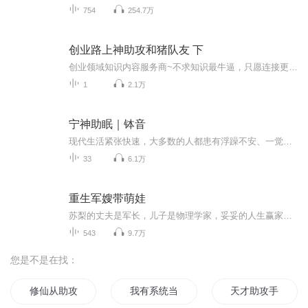
754
254.7万
创业路上神助攻和猪队友 下
创业领域知识内容服务商~不求知识最牛逼，只愿连接更鲜活！学霸晓一哥，交流学习：mo31678...
1
2.1万
宁神助眠｜钵音
现代生活紧张快速，大多数的人都患有浮躁不安、一觉醒来比不睡还累的通病。如果，在我们每日的生活中，能拿出一点时间听听钵音，来涤清尘虑，达到自我宁静的效果，让心湖的污垢沉淀，必能收摄心神，宁神助眠。
33
6.1万
重生军嫂带萌娃
苏梨的丈夫是军长，儿子是物理学家，妥妥的人生赢家节奏啊。 可惜…丈夫是前夫，儿子是前继子。 重生后，致力于离婚的苏梨，离了两三年，依旧是小军嫂一枚。 要保持距离的继子，散发着学霸天才光环，让她稀罕得不要不要的。 牵着萌娃带着...
543
9.7万
您是不是在找：
修仙从助攻开始
我有系统当助攻
天才助攻手