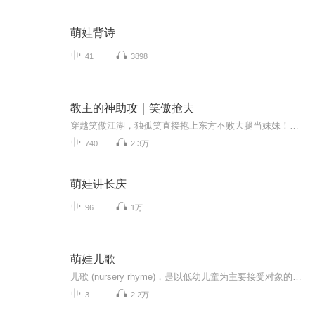
萌娃背诗
41
3898
教主的神助攻｜笑傲抢夫
穿越笑傲江湖，独孤笑直接抱上东方不败大腿当妹妹！别人闯江湖争天下，她偏不，一门心思帮教主抢男人、扫麻烦，主打一个躺赢，陪东方不败坐稳江湖之巅！
740
2.3万
萌娃讲长庆
96
1万
萌娃儿歌
儿歌 (nursery rhyme)，是以低幼儿童为主要接受对象的具有民歌风味的简短诗歌。它是儿童文学最古老也是最基本的体裁形式之一。儿歌是民歌的一种，全国各地都有。内容多反映儿童的生活情趣，传播生活、生产知识等。歌词多采用比兴手法，词句音韵流畅，易于上口，曲调接近语言音调，节奏轻快，有独唱或对唱，如公认的全球第一儿歌《一闪一闪小星星》。 儿歌的吟唱中，优美的旋律、和谐的节奏、真挚的情感可以给儿童以美的享受和情感熏陶。幼儿唱儿歌，则是情感的外泄过程，并能从中体验模仿成人的劳作和生活，验证自己的经验和记忆演变。儿歌常见的表现手法有：比喻、拟人、夸张、起兴、摹状、反复、设问等等。 （一）比喻 这是儿歌常用的修辞手法。运用这种手法不仅可使儿歌写得更生动、形象，而且可以帮助儿童了解距离他们生活较远、不易理解的事物。喻体都是儿童熟悉的事物。如许浪的《月儿》：“月儿弯弯，像只小船，摇呀摇呀，越摇越圆。月儿弯弯，像个银盘，转呀转呀，越转越弯。”由于把弯月比作摇动的小船，把圆月比作转动的银盘，所以在亲切而动态的描写过程中，使月亮盈亏变化的自然现象变得趣味盎然，鲜明生动。 （二）拟人 拟人手法符合儿童的思维特点和审美情趣，因此在儿歌创作中被广泛运用。例如，李文雁的儿歌《小雨点》：“小雨点，爱干净，/马路洗得亮晶晶。”把小雨点比拟成一个爱干净的孩子，这在儿童看来是十分有趣的事。 （三）夸张 儿歌中的夸张和想象密切关联，而且还常常带点幻想的色彩。如《种葵花》：“大海连青天，山高接蓝天。我来种葵花，种满高山巅。葵花叶，绿油油，葵花瓣，黄灿灿，葵花杆子如竹杆，离天只有三尺三。要砍葵花盘，需乘大火箭，掉下一颗子，渔人当小船。……”可以想见，由于夸张，这首儿歌会给孩子带来巨大的惊喜。 （四）起兴 起兴一般用于儿歌的开头，用以造成一种气氛。如传统儿歌《菊花开》：“板凳板凳歪歪，菊花菊花开开。开几朵？开三朵，爹一朵，娘一朵，还有一朵给白鸽。”开头一句是起兴句，看似和后文没有联系，仔细品味，却可以想见小主人公原先坐在板凳上摇着玩，突然见到旁边菊花开的情景，起到了营造环境气氛的作用。 （五）摹状 摹状是用生动形象的语言把所要描述的事物的状态、颜色及声音摹拟出来，包括摹形、摹色、摹声三个方面。儿歌中恰当地运用这种手法，会增加儿童的吟唱兴趣。如丁曲的《冬瓜》：“冬瓜，冬瓜，地上躺；呼噜，呼噜，睡得香；一个一个长得胖。”既有对形体的摹拟，也有启发联想的对声音的摹拟，增添了作品的情趣。 （六）反复 反复是儿歌的重要形式特征。如西藏儿歌《雪花白，雪花亮》中“雪花白，雪花亮”这两句，反复了三次，既便于儿童吟唱、记忆，也增强了表达效果。 （七）设问 设问，也是儿歌常用的手法。它可以引人注意和深思，同时也能使儿歌的抒情状物有起有伏，生动别致。如杨子忱的《雨滴滴》：“天上落下雨滴滴，浇得红花开一地。多少雨滴在飘落？一滴两滴三四滴……天上落下雨滴滴，浇得草儿绿又绿。滴滴雨滴落在哪？落南落北落东[1] 西……”这首儿歌，如果没有两个设问句式的穿插，就会显得平板。
3
2.2万