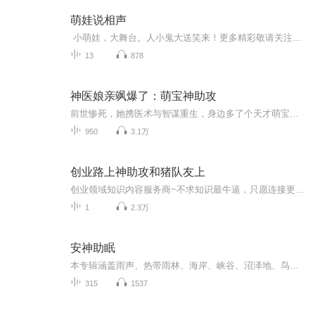
萌娃说相声
小萌娃，大舞台。人小鬼大送笑来！更多精彩敬请关注我们的微信公众号：ht-cartoon
13
878
神医娘亲飒爆了：萌宝神助攻
前世惨死，她携医术与智谋重生，身边多了个天才萌宝。萌宝护妈、怼人、神助攻样样行，竟是神秘大佬缩小版。腹黑娘亲+宠妻狂魔爹地+机灵萌宝，一家三口联手虐渣复仇，甜爽不停！
950
3.1万
创业路上神助攻和猪队友上
创业领域知识内容服务商~不求知识最牛逼，只愿连接更鲜活！学霸晓一哥，交流学习：mo31678...
1
2.3万
安神助眠
本专辑涵盖雨声、热带雨林、海岸、峡谷、沼泽地、鸟鸣、蛙鸣、蝉鸣、虫鸣、山羊、溪流、风声、水滴声、水泡声等自然声。自然声采源于乡村、农场、森林、海边，打造出平和、祥和、无人问津的静谧感。希望能帮助大家恢复精力，减少压力，放松身心。
315
1537