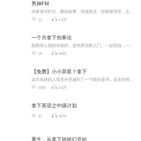
男神FM
深夜读书栏目，睡前故事、情感美文、惊悚推理等，主播古月桑，订阅有不定期赠书惊喜哦！
13
1.6万
一个月拿下伤寒论
能跟得上我的语速的，是伤寒论刚入门。一起加油，一个月背下伤寒论！我读的是桂本，宋本不甚合理的地方都做了细微调整。
18
4585
【免费】小小异星？拿下
远古地球的人类意外穿越到了一个陌生星球，这里的智慧生物对地球生物极度排斥。为了生存，人类不得不展开艰苦卓绝的战斗。在这一过程中，主角兰帝魅晨凭借超凡的武艺和坚定的信念，逐渐崭露头角，带领人类一步步走向胜利。最终，他不仅成为了异星的王者，...
1005
3.3万
拿下英语之中级计划
37
1674
重生，从拿下姐姐们开始