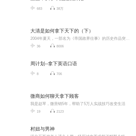
683
38万
大清是如何拿下天下的（下）
2004年夏天，一部名为《帝国政界往事》的历史作品突然问世，因其从人性角度和史料细节中，发现历史的鲜活与真实面目，一时洛阳纸贵，海内风行。作者李亚平也成为各大媒体争相报道的热门作家，被誉为“黄仁宇之后*会讲历史的人文学者”。 此后，李亚平先...
36
8006
周计划--拿下英语口语
8
706
微商如何聊天拿下顾客
我是赵琴，微营销5年，帮助了5万人实战技巧改变生活
19
2123
村妞与男神