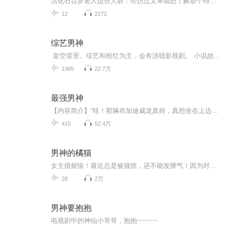
活化石百岁老人适合人群：经历过文革或想了解那个特殊时期爱情的村妞被男神选中历经磨难 爱情历久弥新丑小鸭逆袭白天鹅给百岁老人 点个赞吧 关注 转发 评论哦加v wxid_bo9nm6wuhz521被男神选中的农村妞
12
2272
综艺男神
架空背景。综艺和粉红为主，会有涉猎影视剧。 小说故事以及人物皆为原创，不涉及现实也没影射任何谁。 娱人娱己，请勿对号入座。 起点 明星 穿越 职场 轻松 娱乐再成神电子音更新快电子音更新快电子音更新快电子音更新快电子音更新快电子音更新快电子音更新快电子音更新快电子音更新快电子音更新快电子音更新快电子音更新快电子音更新快电子音更新快电子音更新快电子音更新快电子音更新快电子音更新快电子音更新快电子音更新快电子音更新快电子音更新快电子音更新快电子音更新快电子音更新快电子...
1365
22.7万
最强男神
【内容简介】“哇！那辆布加迪威龙真帅，真想坐在上边感受一下速度与激情，有钱真好！”元涛发出一声感叹，然后转身坐上价值十亿欧元的私人订制超豪华直升机……每天用一个亿，用到死都没用完是种什么体验？【作者/主播简介】作者：犯二的神经病，网络小说...
415
52.4万
男神的橘猫
女主很烦恼！最近总是被骚扰，还不能发脾气！因为对象是只大橘猫！！！主角：杨映枝，颜子衿 ┃ 配角：橘猫，橘猫和橘猫 ┃ 其它：校园甜文非常感谢‘唧唧老抽’同意我播讲tan的小说‘男神的橘猫’小甜文，希望大家喜欢。作者大大已改名为【黑瓶】有小伙伴...
28
2万
男神要抱抱
电视剧中的神仙小哥哥，抱抱~~~~~