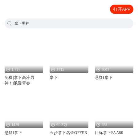
打开APP
拿下男神
1.7万
2915
3003
免费|拿下高冷男
拿下
悬疑‖拿下
神！|浪漫青春
1439
60.2万
528
悬疑‖拿下
五步拿下名企OFFER
目标拿下FAA80