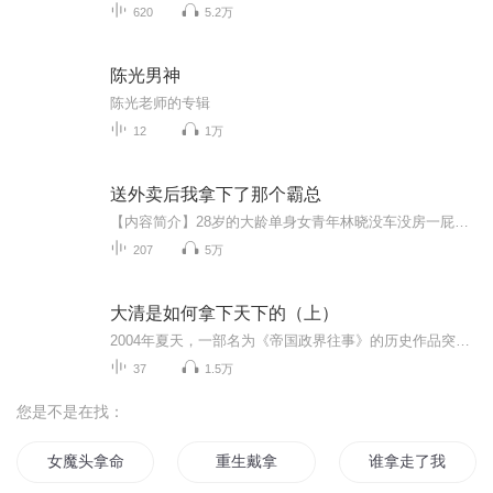
620
5.2万
陈光男神
陈光老师的专辑
12
1万
送外卖后我拿下了那个霸总
【内容简介】28岁的大龄单身女青年林晓没车没房一屁股债，她还裸辞了！为了生计去送外卖，她还被腹黑霸总缠上了！高端纯阳体和高端纯阴体的相遇，往往只需要简单的相处方式。沦陷前，他傲气睥睨：“你并不是独一无二的，认清你的位置！”沦陷后，他将她抵...
207
5万
大清是如何拿下天下的（上）
2004年夏天，一部名为《帝国政界往事》的历史作品突然问世，因其从人性角度和史料细节中，发现历史的鲜活与真实面目，一时洛阳纸贵，海内风行。作者李亚平也成为各大媒体争相报道的热门作家，被誉为“黄仁宇之后*会讲历史的人文学者”。 此后，李亚平先...
37
1.5万
您是不是在找：
女魔头拿命来
重生戴拿
谁拿走了我的青春