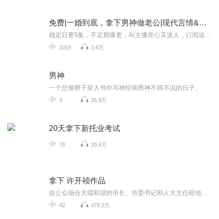
免费|一婚到底，拿下男神做老公|现代言情&总裁豪门轻松婚姻
稳定日更5集，不定期爆更，AI主播良心又迷人，订阅追更不迷路！ 【内容简介】 意外捡到了一个会做饭会算账会调情会揍贱人的二十四项全能男神肿么办？苏允可当然是收留他使唤他压榨他啊！然而这位男神可不是省油的灯，让他炒菜结果自己的体重蹭蹭蹭上涨...
1019
3.4万
男神
一个悲催胖子穿入书中与神经病男神不得不说的日子。
3
35.9万
20天拿下新托业考试
78
20.6万
拿下 许开祯作品
在公众场合大唱和谐的市长、市委书记和人大主任暗地里拳脚交错、小动作频频。职低势微、处在夹缝中间的市发改委主任在这三方势力之间闪转腾挪，轻松自如地避过所有的冷枪暗箭，平衡三方势力、成为三方股肱之臣的同时，借助他们的庇护，如愿以偿地拿下了自...
42
479.2万