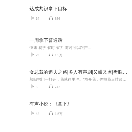
达成共识拿下目标
14
836
一周拿下普通话
快速 易学 省时 省力 随时可以跟声...
23
1.5万
女总裁的追夫之路|多人有声剧|又甜又虐|樊胜美逆袭版|女霸总心机拿下男神
颜阳把门一打开，我就往里冲。“放开我，你抓我后脖颈干嘛。”我好歹是个总裁了，我不要面子的嘛。“这是我家。”然后他一个转身，把我拎到了门外。哼，以后这里也会是我家……
6
742
有声小说：《拿下》
42
1.5万