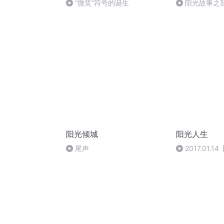
“微笑”符号的诞生
阳光故事之
阳光倾城
阳光人生
尾声
2017.01
老师五讲戒色