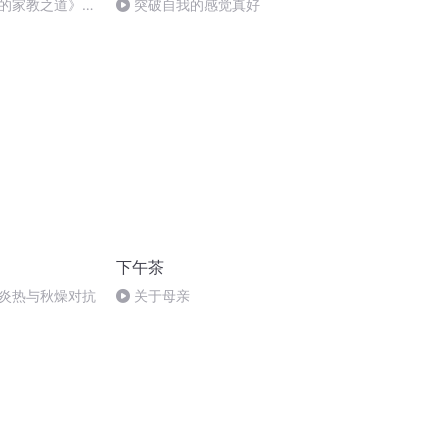
的家教之道》之
突破自我的感觉真好
自己》
下午茶
炎热与秋燥对抗
关于母亲