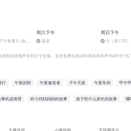
周六下午
周日下午
4_下午来看片_第
菡菡
六（第17页）
华人女星无戏可演
品授权的连播声音和文字全集，支持免费在线试听阅读和有声书MP3打包
潜行
午夜的郎
午夜修道者
子午天路
午夜车间
甲午
事务所
维新子午战记
时间正午
午夜山庄
午夜除妖师
故事机器推荐
听小鸡找妈妈的故事
孩子听什么探长的故事
哪
体故事在线听
婴儿34周听的故事
听红军爷爷讲故事视频
甜心
讲故事连续听
听蚂蚁搬西瓜的故事
主播培训
小雅智能
车联网平台