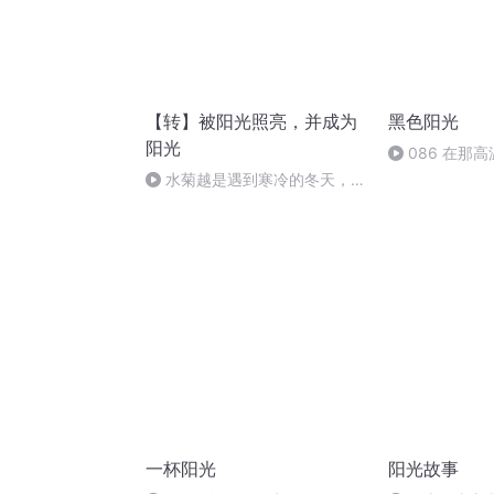
【转】被阳光照亮，并成为
黑色阳光
阳光
086 在那
水菊越是遇到寒冷的冬天，来
年越是会开出漂亮的花
一杯阳光
阳光故事