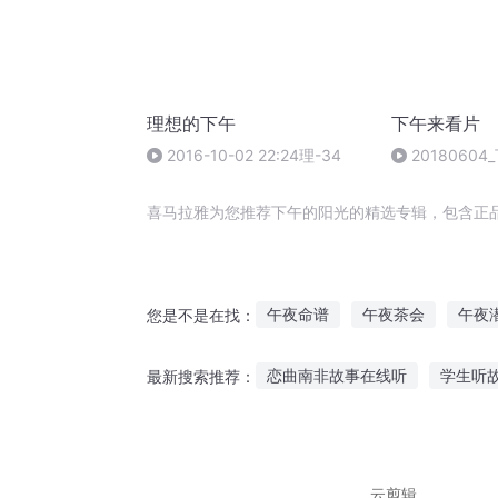
理想的下午
下午来看片
2016-10-02 22:24理-34
2018060
55期_50岁
喜马拉雅为您推荐下午的阳光的精选专辑，包含正
午夜命谱
午夜茶会
午夜
您是不是在找：
午夜行动
子午春秋
午夜
恋曲南非故事在线听
学生听
最新搜索推荐：
琴师完整故事在线听
魔兽整
多听少说故事配图
鞠萍姐姐
云剪辑