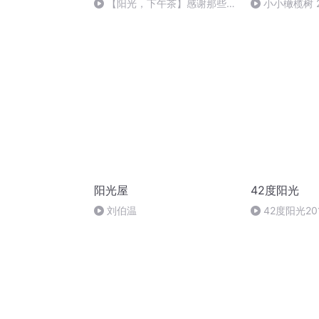
【阳光，下午茶】感谢那些伴
小小橄榄树 20
你成长的小叮当
19:20
阳光屋
42度阳光
刘伯温
42度阳光201