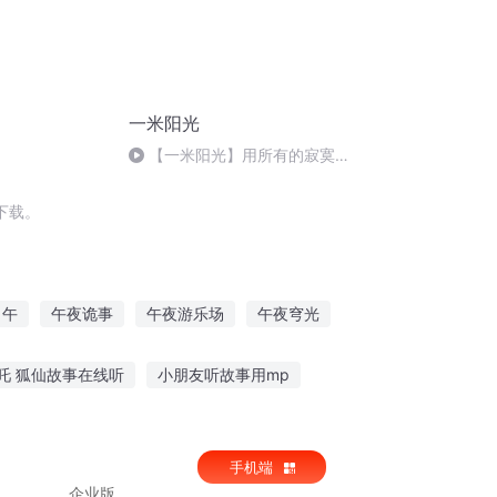
一米阳光
【一米阳光】用所有的寂寞时
光给自己鼓掌-vol.857：NJ路雪
下载。
甲午
午夜诡事
午夜游乐场
午夜穹光
午夜凶校
网游之午时已到
吒 狐仙故事在线听
小朋友听故事用mp
妈妈故事在线听
哪个软件可以听晨读故事
手机端
企业版