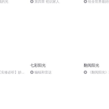
我的光
第四章 初识家人
给全世界最好
流
七彩阳光
翻阅阳光
.14【实修必听】妙光
蝙蝠和雷达
《翻阅阳光》20
三宝—试讲版本
13:13