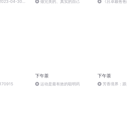
23-04-30
做完美的、真实的自己
《吕卓颖爸爸
《做完美真实的
下午茶
下午茶
70915
运动是最有效的聪明药
芳香境界：跟