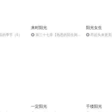
来时阳光
阳光女生
高温的季节（5）
第三十七章【熟悉的陌生闺
昂起头来更美
蜜？】
一定阳光
千缕阳光