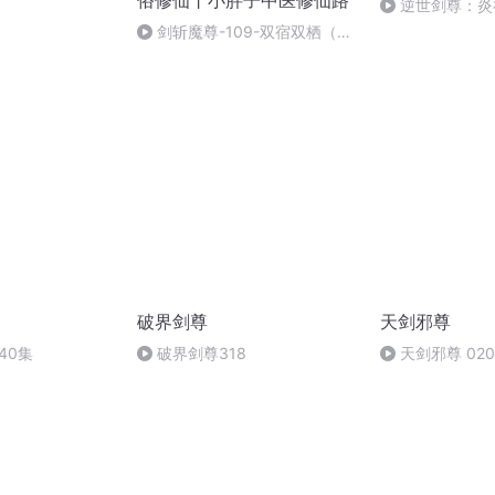
俗修仙丨小胖子中医修仙路
逆世剑尊：炎
路-707
剑斩魔尊-109-双宿双栖（大
结局）
破界剑尊
天剑邪尊
40集
破界剑尊318
天剑邪尊 02