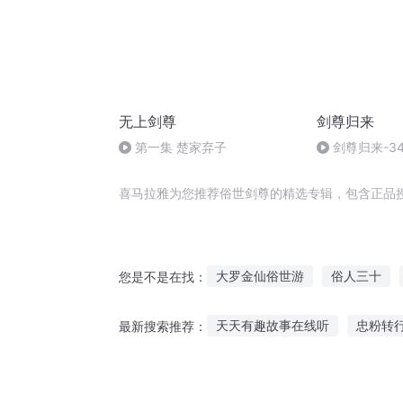
无上剑尊
剑尊归来
第一集 楚家弃子
剑尊归来-34
喜马拉雅为您推荐俗世剑尊的精选专辑，包含正品
大罗金仙俗世游
俗人三十
您是不是在找：
世俗修真传
穿越之俗世
天天有趣故事在线听
忠粉转
最新搜索推荐：
最强厨师故事在线听
听老飘