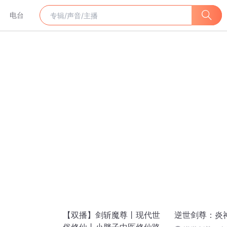
电台
【双播】剑斩魔尊丨现代世
逆世剑尊：炎