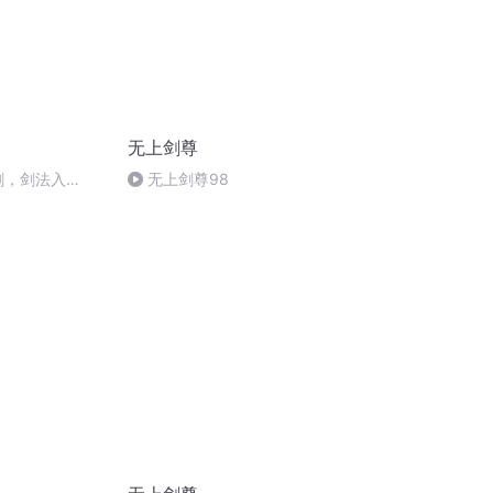
无上剑尊
剑，剑法入
无上剑尊98