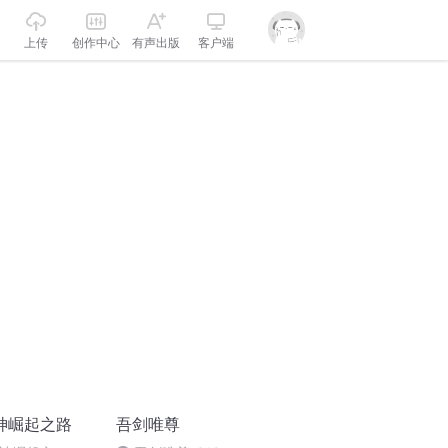
上传
创作中心
有声出版
客户端
神崛起之路
吾剑唯尊