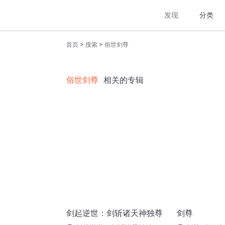
发现
分类
>
>
首页
搜索
俗世剑尊
俗世剑尊
相关的专辑
剑起逆世：剑斩诸天神独尊
剑尊