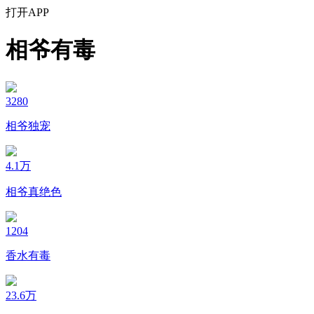
打开APP
相爷有毒
3280
相爷独宠
4.1万
相爷真绝色
1204
香水有毒
23.6万