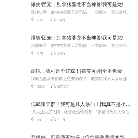
爆笑/团宠：别拿猪婆龙不当神兽!我可是龙!
渡劫失手，虞柏柏竟遭天雷恶搞，一觉醒来，竟化身猪婆龙（扬子鳄界时尚新星）！在高冷影帝的奢华宫殿里，她摇身一变成了最靓的宠物崽，蹭饭、蹭零食、连旺旺雪饼都不放过！影帝大人怀抱这另类萌宠，心中暗自祈祷：“若你能变回那倾城绝色的虞柏柏，该是如...
676
2.4万
爆笑/团宠：别拿猪婆龙不当神兽!我可是龙!
渡劫失手，虞柏柏竟遭天雷恶搞，一觉醒来，竟化身猪婆龙（扬子鳄界时尚新星）！在高冷影帝的奢华宫殿里，她摇身一变成了最靓的宠物崽，蹭饭、蹭零食、连旺旺雪饼都不放过！影帝大人怀抱这另类萌宠，心中暗自祈祷：“若你能变回那倾城绝色的虞柏柏，该是如...
676
2.4万
胡说，我可是个好粽！|搞笑灵异|全本免费
我就是盗墓者们谈之色变的粽子，老实说我不太喜欢那些盗墓者给我取的外号，不过我是个愿意接受新鲜事物的人。我被困在墓里出不去了，谁能带我出去？在线等，挺急的。声明：本专辑所有内容只作学习交流使用，主播未有任何收益。任何组织和个人请勿下载或投...
2213
607.2万
低武聊天群？我可是凡人修仙！|我真不是小号著|诸天
“杀人放火厉飞雨，救苦救难韩天尊！”穿越成为凡人修仙传的黑锅之王厉飞雨，一想到未来自己身上的那一口又一口的黑锅，他觉得自己还是不要修仙的好，说不定哪天就被人抽筋扒骨扬灰点了天灯。“咦？我脑海里有怎么有把刀？”“什么？仙器？只要不死，就算...
34
2.1万
我很好，可是我不快乐（疗愈完美背后的隐性抑郁）