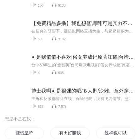
108
9133
【免费精品多播】我也想低调啊|可是实力不允许啊
在贫穷的阴影下，聂晨以网络直播为生，与奶奶相依为命。命运的转折点悄然降临，当他遇见已故亿万富翁父亲聂山海时，一切悄然改变。财富与权力的洪流将他卷入家族纷争，校园暴力的阴霾笼罩着他的世界。然而，在父亲手下及时的援手下，他学会了坚强，立誓要...
59
3132
可是我偏偏不喜欢|俗女养成记原著江鹅|台湾金智英
台中89年生的“金智英”台湾爆款电视剧“俗女养成记”原著作者江鹅力作！吴晓乐思索的诸多问题是对生活的回溯与省察，身为女性的那些耻感可能多数女性会把它们当作青春期的磨砺与疼痛淡忘化之，且不断在社会生存与适应中削损自身，而意识不到每个人都可以...
4
635
博士我啊可是很强的哦/多人剧/沙雕、意外穿越、同人
主角和反派都智商在线，保证很爽，没有飞刀情节。意外穿遇到了明日方舟世界，刘九黎觉得自己应该做点什么。“什么，我竟然这么强，那是不是可以....….黑蛇:“你才是乌萨斯的慈父。”特雷西斯:“你哪儿来那么多的部队!?”卡西米尔商业联合会:“不，我们不...
617
7.5万
您是不是在找：
赚钱皇帝
有田好赚钱
这样也可以赚钱