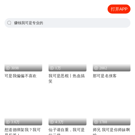
打开APP
赚钱我可是专业的
3098
1万
2002
可是我偏偏不喜欢
我可是恶棍丨热血搞
那可是名侠客
笑
3.6万
4.3万
1788
想道德绑架我？我可
仙子请自重，我可是
师兄 我可是你师妹啊