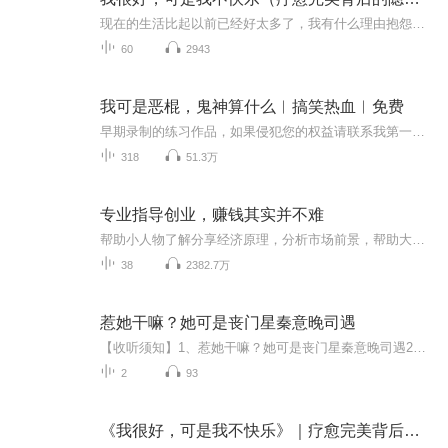
现在的生活比起以前已经好太多了，我有什么理由抱怨呢？只有表现得完美无缺，人们才会喜欢我、尊重我。软弱只会引来嘲笑，我才不会让别人看到我不完美的一面。我们总是向别人展现自己坚强的一面，害怕表现出脆弱；我们总是面带微笑，假装一切都好，不想让...
60
2943
我可是恶棍，鬼神算什么︱搞笑热血︱免费
早期录制的练习作品，如果侵犯您的权益请联系我第一时间删除。
318
51.3万
专业指导创业，赚钱其实并不难
帮助小人物了解分享经济原理，分析市场前景，帮助大家规避风险，小额投资零风险创业，并帮助他们一起创业，历经多次创业经历，发现普通人想创业很难，没资金，没人脉，没经验，根据自己创业经历想帮助更多人创业成功，一起实现财务自由，共同迈向富足。 21世纪创业三大趋势， 1：自己建筑系统 2：出资购买系统 3：融入系统
38
2382.7万
惹她干嘛？她可是丧门星秦意晚司遇
【收听须知】1、惹她干嘛？她可是丧门星秦意晚司遇2、由于音频节目更新的比较慢，如想快速阅读小说文字版的全部章节，请在微信中搜索公/众/号【黑葡萄文学】，关注后，并在公/众/号中回复：【1031】，便可快速阅读小说文字版全集。（注意：需要在公/众/号...
2
93
《我很好，可是我不快乐》｜疗愈完美背后的隐性抑郁