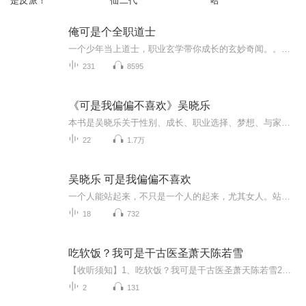
是反派！
仙二代
哈
俺可是个全职道士
一个少年当上道士，职业玄学带你成长的玄妙奇闻。。。。。。
231
8595
《可是我偏偏不喜欢》吴晓乐
本书是吴晓乐关于性别、成长、职业选择、梦想、与家人关系等主题的21篇犀利随笔集。
22
1.7万
吴晓乐 可是我偏偏不喜欢
一个人能站起来，不只是一个人的起来，尤其女人。站直来走，不必人扶，热闹寂寞全由自己。想自由自在，首要条件是自己得在。
18
732
吃软饭？我可是干古医圣萧天陈若雪
【收听须知】1、吃软饭？我可是干古医圣萧天陈若雪2、由于音频节目更新的比较慢，如想快速阅读小说文字版的全部章节，请在微信中搜索公/众/号【毛毛虫文学】，关注后，并在公/众/号中回复：【1123】，便可快速阅读小说文字版全集。（注意：需要在公/众/号...
2
131