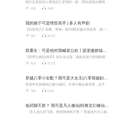
我们总是想别人展现自己坚强的一面，害怕表现出脆弱；我们总是面带笑容，假装一切都好；不想让爱我们的人担心；我们总是在乎他人对自己的看法，从外部的肯定中来获得自我价值感。。。。你是不是也经常这样想。。。。。“现在的生活比起以前已经好太多了，...
130
7432
我的娘子可是绝世高手 | 多人有声剧
【内容简介】高黎，带着一双AR眼穿越古风世界，能一眼看穿众人经脉。身兼‘封脉采花小郎君’和‘猎艳战锤欧耶子’两大名号。 在这妖魔乱舞之地，他唯一要做的，就是先赚他一个亿。 然后打造一个全新的【真气朋克】世界！【作者/主播简介】作者：高森...
597
25.2万
双重生：可是他对我喊老公欸丨甜宠傲娇搞笑宠文
【双男主|精品推荐】宿主这么甜，疯批反派只想强制爱丨纯爱双男主快穿攻略捡到的夫君竟然是侯爷（纯爱双男主穿越互宠伪下克上）昏君重生：今晚侍寝翻牌摄政王|纯爱双男主|双向暗恋莲卿太美太撩人，被帝王盯上了（纯爱双男主权谋高甜）【内容简介】【双男主...
514
72.7万
穿越八零小女配？我可是大女主|八零辣媳妇暴富了
穿成声名狼藉的已婚小媳妇。开局斗极品虐渣渣，反手搞事业发家致富，更考上大学钻研科研。身边有腹黑忠犬老公撑腰，婆婆妯娌和睦无间。阴谋阳谋皆不惧，携手在怀旧年代一路开挂，从落魄小媳妇逆袭成首富夫妻，把日子过得有滋有味！
769
8.2万
低武聊天群？ 我可是凡人修仙|经典玄幻修仙小说
“杀人放火厉飞雨，救苦救难韩天尊！”穿越成为凡人修仙传的黑锅之王厉飞雨，一想到未来自己身上的那一口又一口的黑锅，他觉得自己还是不要修仙的好，说不定哪天就被人抽筋扒骨扬灰点了天灯。“咦？我脑海里有怎么有把刀？”“什么？仙器？只要不死，就...