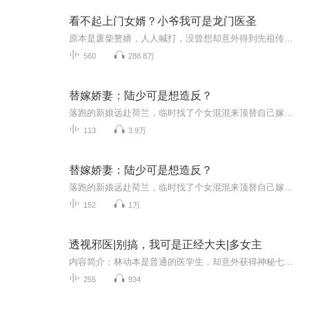
看不起上门女婿？小爷我可是龙门医圣
原本是废柴赘婿，人人喊打，没曾想却意外得到先祖传承，从此开启了不一样的人生，救死扶伤，妙手回春，成就济世人心……《医圣女婿》为精品付费专辑，0.2元/集，免费试听20集，预计整部200集，每日稳定更新2集，每集2-3章原著内容（比起电子，有声更划算哟...
560
288.8万
替嫁娇妻：陆少可是想造反？
落跑的新娘远赴荷兰，临时找了个女混混来顶替自己嫁人。 女混混成功嫁入豪门之家，以为能耍赖混过三个月，拿到酬金全身而退，却没想到豪门丈夫冷血狠毒，不肯放过他。 两人阴差阳错，假戏真做，假媳妇儿坏了真孩子……豪门丈夫威胁她要生下孩子，并且给...
113
3.9万
替嫁娇妻：陆少可是想造反？
落跑的新娘远赴荷兰，临时找了个女混混来顶替自己嫁人。 女混混成功嫁入豪门之家，以为能耍赖混过三个月，拿到酬金全身而退，却没想到豪门丈夫冷血狠毒，不肯放过他。 两人阴差阳错，假戏真做，假媳妇儿坏了真孩子……豪门丈夫威胁她要生下孩子，并且给...
152
1万
透视邪医|别搞，我可是正经大夫|多女主
内容简介：林动本是普通的医学生，却意外获得神秘七彩宝塔传承！并唤醒了沉睡的赤血魔王。宝塔七层，每解锁一层都能觉醒逆天能力——透视金瞳洞悉病灶，生机之力起死回生，以气御针妙手回春......林动也从被医院开除的实习生，到权贵争相巴结的神医，他一...
255
934