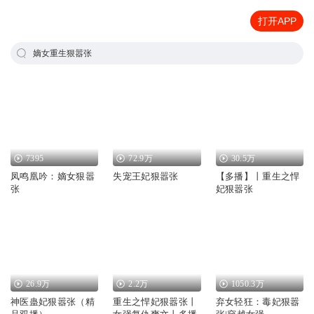
打开APP
嫡女重生狠嚣张
7395
72.9万
30.5万
凤鸣凰吟：嫡女狠嚣
失宠王妃狠嚣张
【多播】丨重生之悍
张
妃狠嚣张
26.9万
2.2万
1050.3万
神医蛊妃狠嚣张（精
重生之悍妃狠嚣张丨
弃女轻狂：毒妃狠嚣