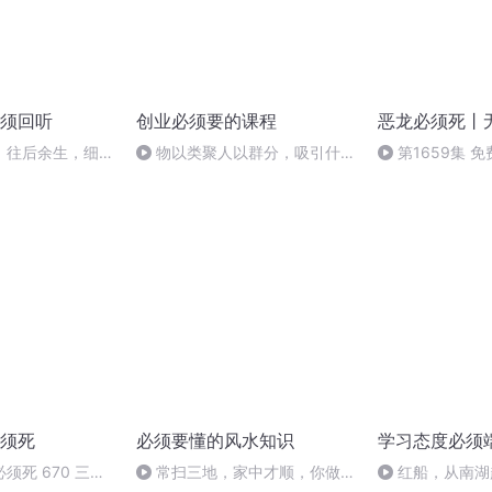
须回听
创业必须要的课程
恶龙必须死丨
】往后余生，细水
物以类聚人以群分，吸引什么
第1659集 
样的人，完全由你决定
须死
必须要懂的风水知识
学习态度必须
须死 670 三个
常扫三地，家中才顺，你做到
红船，从南湖