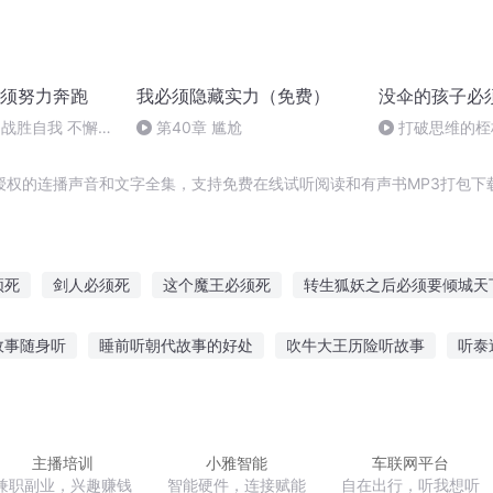
须努力奔跑
我必须隐藏实力（免费）
没伞的孩子必
战胜自我 不懈进
第40章 尴尬
打破思维的桎
生路
授权的连播声音和文字全集，支持免费在线试听阅读和有声书MP3打包下
须死
剑人必须死
这个魔王必须死
转生狐妖之后必须要倾城天
神明必须死
必须相爱
我的爱必须与你有关
我必须要变强
故事随身听
睡前听朝代故事的好处
吹牛大王历险听故事
听泰
必须有
教皇必须是神圣的
仙子必须败
宁萌必须是我的
故事在线听
玻璃剧情故事在线听
小黑填词故事在线听
新年适
奇项链故事在线听
听僵尸故事100篇
主播培训
小雅智能
车联网平台
兼职副业，兴趣赚钱
智能硬件，连接赋能
自在出行，听我想听