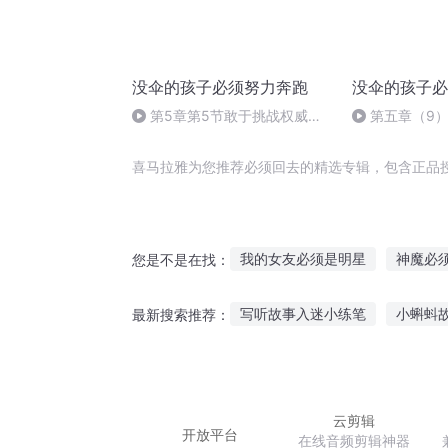
没伞的孩子必须努力奔跑
没伞的孩子必
第5章第5节敢于挑战权威偶
第五章（9）
像1（更新版）
取
喜马拉雅为您推荐必须回去的精选专辑，包含正品
我的女友必须是明星
神魔必
您是不是在找：
鬼神必须死
如来必须败
写听故事入迷小练笔
小蝌蚪
最新搜索推荐：
这个仙帝很强但必须死
男神
讲故事给男友听短
杨氏动画
走路适合听什么故事好听
神
云剪辑
开放平台
在线音频剪辑神器