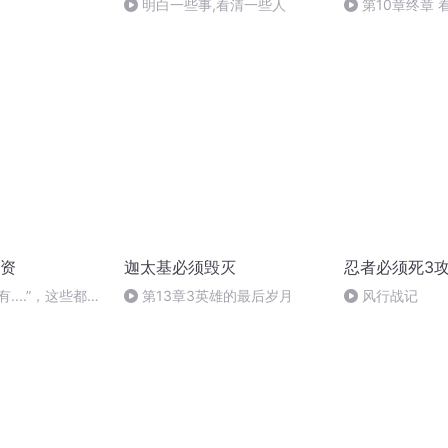
明白一些事,看清一些人
第10章终章 看
资
迦太基必须毁灭
忍者必须死3
....”，这些都是
第13章3英雄的最后岁月
风行战记