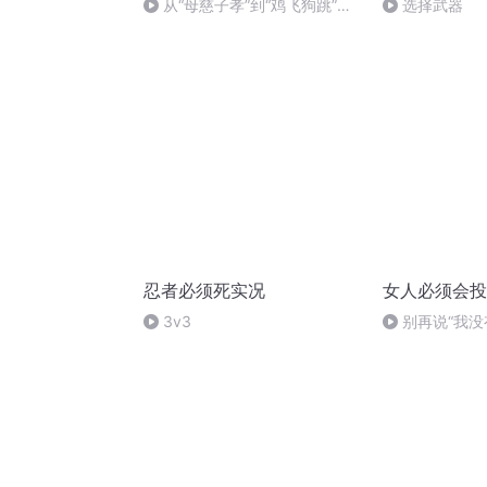
从“母慈子孝”到“鸡飞狗跳”，
选择武器
中间只差一个暑假
忍者必须死实况
女人必须会投
3v3
别再说“我没有
你不敢...