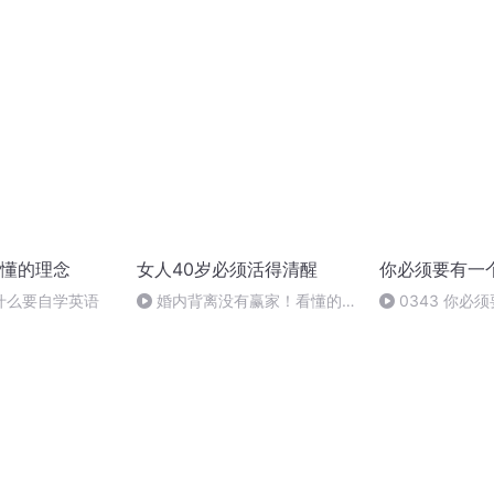
了吗？
懂的理念
女人40岁必须活得清醒
你必须要有一
什么要自学英语
婚内背离没有赢家！看懂的男
0343 你必
人难以避开的结局