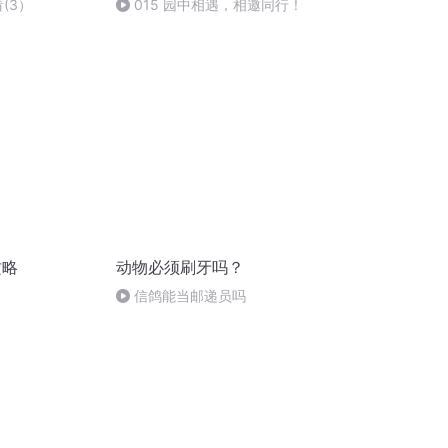
(3）
015 园中相遇，相邀同行！
攻略
动物必须刷牙吗？
信鸽能当邮递员吗