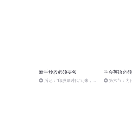
养
挑战！
新手炒股必须要领
学会英语必须
后记：“印股票时代”到来，我
第六节：为
们该怎么办