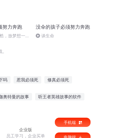
须努力奔跑
没伞的孩子必须努力奔跑
梏，放梦想一条
谈生命
载。
下吗
惹我必须死
修真必须死
小白必须死
霸王必须胜
迦奥特曼的故事
听王者英雄故事的软件
合听的皮影故事
女孩听的小故事
手机端
企业版
员工学习，企业买单
电脑端