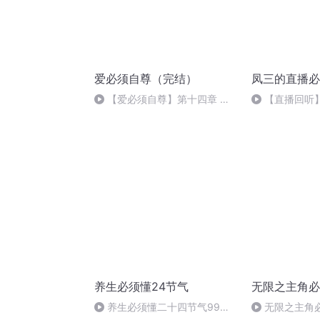
爱必须自尊（完结）
凤三的直播必
【爱必须自尊】第十四章 不
【直播回听
和谐家庭的模式
长流
养生必须懂24节气
无限之主角必
养生必须懂二十四节气99保
无限之主角必