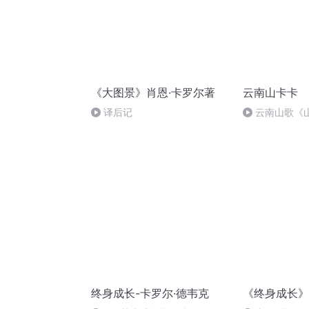
《大图景》肖恩·卡罗尔著
云南山卡卡
译后记
云南山歌《
终身成长-卡罗尔·德韦克
《终身成长》