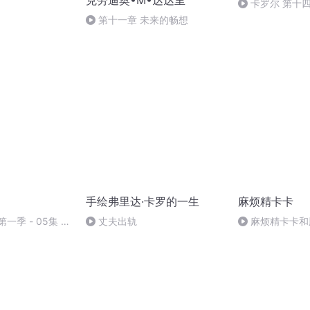
克劳迪奥•M•达达里
卡罗尔 第十四
第十一章 未来的畅想
手绘弗里达·卡罗的一生
麻烦精卡卡
一季 - 05集 博
丈夫出轨
麻烦精卡卡和