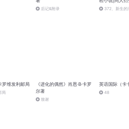
著
轻小说|同人衍
流|AI专辑（
后记&附录
372、新生
卡罗维发利邮局
《进化的偶然》肖恩·B·卡罗
英语国际（卡
尔著
邮局
48
致谢