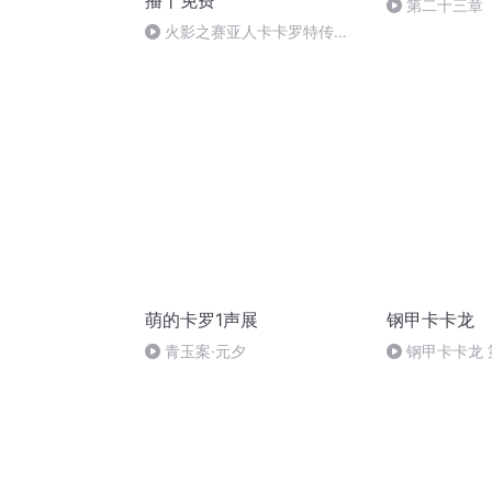
播丨免费
第二十三章
火影之赛亚人卡卡罗特传
记-116（完）
萌的卡罗1声展
钢甲卡卡龙
青玉案·元夕
钢甲卡卡龙 第
士的枕头