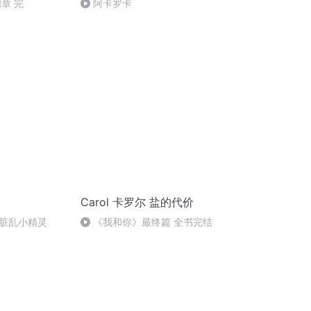
章 完
阿卡罗卡
Carol 卡罗尔 盐的代价
脏乱小精灵
《我和你》最终篇 全书完结