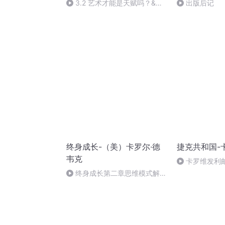
3.2 艺术才能是天赋吗？&
出版后记
3.3 夸奖和肯定标签的危险性
终身成长-（美）卡罗尔·德
捷克共和国-
韦克
卡罗维发利
终身成长第二章思维模式解析
21