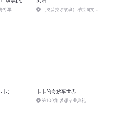
生|腹黑|无限
英语
第一季完结）
的海将军
（奥普拉读故事）呼啦圈女王
（附中英文解释）
卡卡）
卡卡的奇妙车世界
第100集 梦想毕业典礼