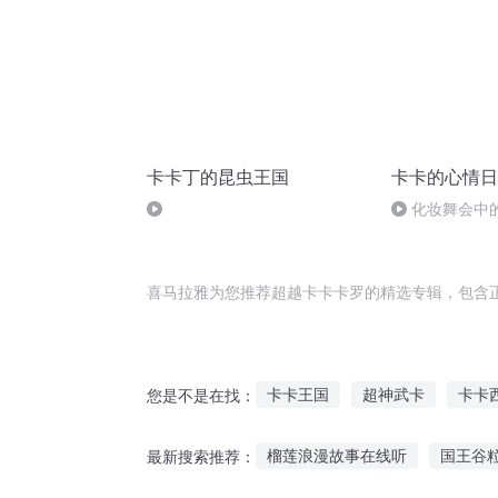
卡卡丁的昆虫王国
卡卡的心情日
化妆舞会中
犯的逃生策略
喜马拉雅为您推荐超越卡卡卡罗的精选专辑，包含
卡卡王国
超神武卡
卡卡
您是不是在找：
卡罗尔世界
异界始卡
异
榴莲浪漫故事在线听
国王谷
最新搜索推荐：
卡武至尊
圣龙卡师