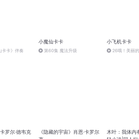
小魔仙卡卡
小飞机卡卡
山卡卡》伴奏
第60集 魔法升级
26哦！美丽
卡罗尔·德韦克
《隐藏的宇宙》肖恩·卡罗尔
木叶：我体内