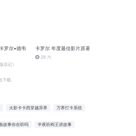
卡罗尔•德韦
卡罗尔 年度最佳影片原著
29 六
版后记）
包下载。
火影卡卡西穿越异界
万界打卡系统
卡
空白生日卡
从修仙世界开始打卡
曲故事你在听吗
半夜听阎王讲故事