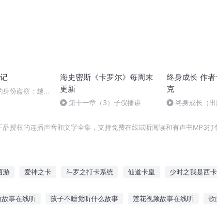
记
海史密斯《卡罗尔》每周末
终身成长 作者
更新
克
的身份盗窃：越狱
第十一章（3）子仪播讲
终身成长（出
正品授权的连播声音和文字全集，支持免费在线试听阅读和有声书MP3打
西游
爱神之卡
斗罗之打卡系统
仙道卡皇
少时之我是西卡
卡风云
卡神之路
年少有为的卡卡西
末世之神卡师
至尊圣
粒故事在线听
孩子不睡觉听什么故事
莲花视频故事在线听
歌