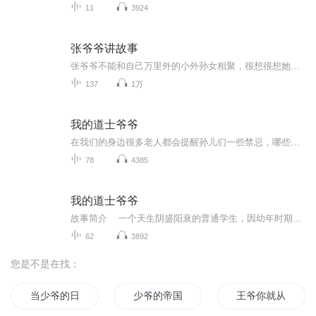
11
3924
张爷爷讲故事
张爷爷不能和自己万里外的小外孙女相聚，很想很想她，就想了一个好主意，每天都给小外孙女讲故事。。。虽然张爷爷的普通话不太好，牙齿也漏风了，但是每个故事都是精心挑选，读了好多遍才挑一遍最好的。每个故事都带着满满的爱。希望听到的小朋友们也喜欢...
137
1万
我的道士爷爷
在我们的身边很多老人都会提醒孙儿们一些禁忌，哪些话不能说，哪些事不能做，哪些地方不能去，一旦触碰禁忌就会怎样怎样......但实际上，总会有人去触碰！ 其实，我们的世界，是一个充满了禁忌的世界。 在你身上一定发生过的灵异事件 ，比如突然听见有人叫...
78
4385
我的道士爷爷
故事简介 一个天生阴盛阳衰的普通学生，因幼年时期一次意外的玩耍见证了伙伴的意外离世，也见识到了不一样的世界，更发现了爷爷那不一样的身份，从此走上了充满奇幻与冒险之旅...他能否担负通胜一脉唯一传人的身份？且看李二不一样的奋斗人生！
62
3892
您是不是在找：
当少爷的日子
少爷的帝国
王爷你就从了小女