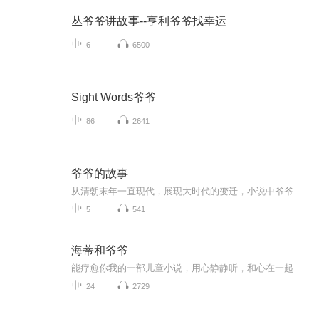
丛爷爷讲故事--亨利爷爷找幸运
6
6500
Sight Words爷爷
86
2641
爷爷的故事
从清朝末年一直现代，展现大时代的变迁，小说中爷爷一家人在大时代演变中不断抗争，人生跌宕起伏。
5
541
海蒂和爷爷
能疗愈你我的一部儿童小说，用心静静听，和心在一起
24
2729