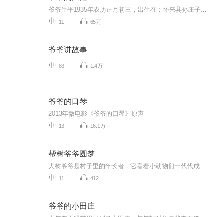
爷爷生平1935年农历正月初三，出生在：怀来县孙庄子乡万庄子村。1936年，随父母迁移到矾山镇五堡村。1955年2月,在五堡村党支部介绍入党。同年3月参军，在装甲兵司令部当保密员。 ...
11
65万
爷爷讲故事
83
1.4万
爷爷的口琴
2013年微电影《爷爷的口琴》原声
13
16.1万
帮树爷爷圆梦
大树爷爷是村子里的年长者，它看着小动物们一代代成长，给大家伙提供无数美好的回忆。现在大树爷爷老了，身体一日不如一日。小动物们看在眼里记在心里，最终它们合伙实现大树爷爷的梦，让大树爷爷也有一个好美好美的回忆。
11
412
爷爷的小田庄