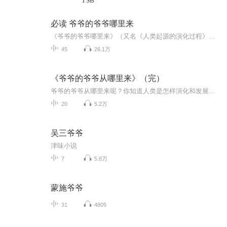
TSB
必读 爷爷的爷爷哪里来
《爷爷的爷爷哪里来》（又名《人类起源的演化过程》）为“少儿科普名人名著书系”之一，该书讲述了人类的起源一直是一个谜团，全世界的考古学家还在研究这个谜团，但还没有有力的证据。该书以第一人称的写法，向大家讲述一个个娓娓动听的研究中国古人类历史的故事，以图文并茂的形式向广大青少年介绍“人类起源学”的基础知识，旨在培养和提高青少年对这门学科的兴趣，从小立志在科学研究领域一展身手。（本书已录完）
45
26.1万
《爷爷的爷爷从哪里来》（完）
爷爷的爷爷从哪里来呢？你知道人类是怎样演化和发展的吗？有比“北京人”更早的人类吗？
20
5.2万
吴三爷爷
津味小说
7
5.8万
蒙施爷爷
31
4805