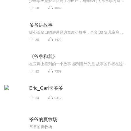
少年李天赐梦里回到了小田庄，与年轻时的爷爷李万道相遇，并与村民李东升、秀秀母女以及地下党员刘璐一起在小田庄打了一场小型反击战。战斗让浑浑噩噩的李天赐醒悟过来，他勇于牺牲自己，给村民击败日寇争取了机会。全书视角独特，不仅缅怀了为抗战英勇牺...
58
1699
爷爷讲故事
暖心长辈口吻讲述经典童趣小故事，全套 30 集儿童启蒙有声故事，语言浅显柔和、节奏舒缓适配孩童听觉习惯。内容涵盖品德教养、行为习惯、安全常识、自然认知、处世道理五大板块，无不良情节，适合低龄孩子睡前聆听、日常启蒙。
30
1422
《爷爷和我》
在豆瓣上看到的一个故事 感到意外的是 故事的作者在这里听到了我读他的故事 给我发来私信 据说很多编剧导演想拍成电影电视都被作者回绝了 很感人真实的经历 不仅感受到了作者的成长心路历程 也感知到了那个年代的老北京 可能我读的不是最能够传递作者情感的 但我是用心读了的
12
7389
Eric_Carl卡爷爷
34
5312
爷爷的夏牧场
爷爷的夏牧场