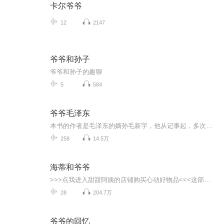
卡尔爷爷
12
2147
爷爷和孙子
爷爷和孙子的趣聊
5
584
爷爷毛泽东
本书的作者是毛泽东的嫡孙毛新宇，他从记事起，多次随父亲毛岸青、母亲邵华去追随爷爷毛泽东所走过的足迹：他拜访过许许多多老红军、老将军和国家领导人，查阅了大量历史资料。本书自毛泽东从小在家庭受到的影响和在学校受到的教育写起，写了中国人民顶礼...
258
14.5万
海蒂和爷爷
>>>点我进入甜甜阿姨的店铺购买心动好物品<<<这部作品是我很喜欢的作品，很小的时候就看过《阿尔卑斯山的少女》，那时候就特别喜欢这个故事，很高兴可以应邀录制《小海蒂》，我把我喜欢的故事讲给你听，你会喜欢吗？ 这是一部永远也不会过时的小说。故事...
28
204.7万
爷爷的回忆