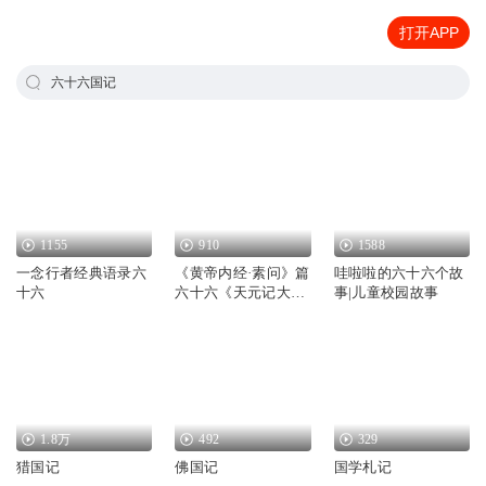
打开APP
六十六国记
1155
910
1588
一念行者经典语录六
《黄帝内经·素问》篇
哇啦啦的六十六个故
十六
六十六《天元记大
事|儿童校园故事
论》完
1.8万
492
329
猎国记
佛国记
国学札记