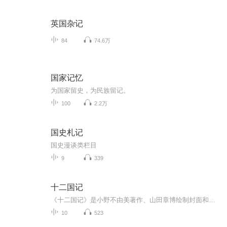
英国杂记
84
74.6万
国家记忆
为国家留史，为民族留记。
100
2.2万
国史札记
国史漫谈类栏目
9
339
十二国记
《十二国记》是小野不由美著作、山田章博绘制封面和插图的架空奇幻小说，由1992年讲谈社文库WHITE HEART出版社出版。该小说讲述了十二个国家中部分国家（舜国等国家的内容请等待小野主上出书）的兴衰史。最新小说定于2019年10月发行。在2002年，小说由日本...
10
523