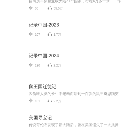
自驾房车穿越亚欧大陆31个国家，行程4万多千米……作者用147天的旅程，实现了大部分人的旅行梦想。不仅如此，还把以前写的3本旅游行业书亲手送到位于西班牙马德里的联合国世界旅游组织总部。这本书没有华丽的辞藻，多愁善感的抒发情绪，只有旅途的第一视角...
55
35.5万
记录中国-2023
107
1.7万
记录中国-2024
190
2.2万
鼠王国迁徙记
因偷吃人类的长生不老药而活到一百岁的鼠王奇思猫突然喜欢上了电脑游戏，而且沉迷其中，不仅影响了王宫的工作，连自己的百岁生日庆典也顾不上举办了。在大臣们的提醒下，鼠王奇思猫突发奇想，要在百岁生日庆典上举办鼠王国电脑游戏大赛。为了这场大赛，鼠...
101
2.2万
美国寻宝记
传说哥伦布发现了新大陆后，曾在美国遗失了一大批黄金，为了寻找宝藏，知本教授和安德鲁博士应邀来到美国。和两位考古学家一起的还有新一任寻宝王 麦克，他运用丰富的只是开启了美国寻宝之旅。如果想知道发生了什么，请走进这本书《美国寻宝记》。