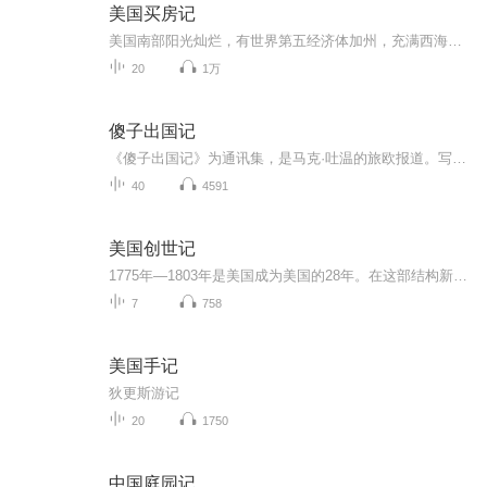
美国买房记
美国南部阳光灿烂，有世界第五经济体加州，充满西海岸风情的享乐主义多样文化，又有高科技最具创意的最高艺术殿堂，阳光带东南角佛罗里达则聚集了度假，休闲养生，投资，养老等高价值低价格房地产，最佳资产增值保值，究竟是哪里？如何购买？听主播一一道来。
20
1万
傻子出国记
《傻子出国记》为通讯集，是马克·吐温的旅欧报道。写天真无知的美国人在欧洲的旅游见闻，滑稽、诙谐，表现出美国人在欧洲封建社会及其印记面前的优越感。 马克吐温，（Mark Twain l835～1910） 美国作家。本名塞谬尔·朗赫恩·克莱门斯。马克·吐温是其笔名。出生于密西西比河畔小城汉尼拔的 一个乡村贫穷律师家庭，从小出外拜师学徒。当过排字工人，密西西比河水手、南军士兵，还经营过木材 业、矿业和出版业，但有效的工作是当记者和写作幽默文学。 马克·吐温是美国批判现实主义文学的奠基人，世界著名的短篇小说大师。他经历了美国从“自由资本主义"到帝国主义的发展过程，其思想和创作也表现为从轻快调笑到辛辣讽刺再到悲观厌世的发展阶段。
40
4591
美国创世记
1775年—1803年是美国成为美国的28年。在这部结构新颖的美国史中，个性鲜明的建国者和千载难逢的历史机遇风云际会，以6幕“最美国”的历史剧阐释了美国的创立之路。
7
758
美国手记
狄更斯游记
20
1750
中国庭园记