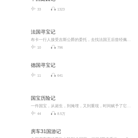
33
1323
法国寻宝记
布卡一行人接受吉斯公爵的委托，去找法国王后曾经佩戴过，目前却下落不明的钻石。假扮成钻石鉴定专家的峰博士，却早将珍贵的钻石骗为已有！布卡能顺利完成寻宝任务吗？峰博士又会使出什么险恶的招式呢？快随布卡一起去法国，展开惊险的夺宝之旅吧！
10
796
德国寻宝记
11
641
国宝历险记
一件国宝，从诞生，到掩埋，又到重现，时间赋予了它无穷的魅力。不管是和平，还是战争，无论是利益，还是情感，无论是帝王，还是平民，它们经历的这一切才无愧于“国宝”这个响亮的名字…
44
8.5万
房车31国游记