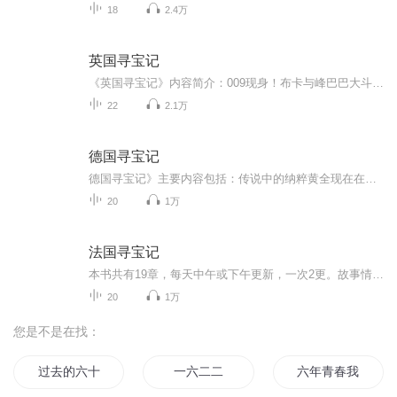
18
2.4万
英国寻宝记
《英国寻宝记》内容简介：009现身！布卡与峰巴巴大斗智！曾经在日本协助布卡寻找七支刀的福男，现在竞成了代号009的英国秘密情报员！为了寻找英国光荣革命时所遗失的詹姆斯二世国玺；福男特来请求布卡等人的协助。但是声称拥有国玺的奇怪贵族不肯交出国玺...
22
2.1万
德国寻宝记
德国寻宝记》主要内容包括：传说中的纳粹黄全现在在哪里？布卡与寻宝猎人循着线索，跑遍了德国的著名城市，但是所有可能埋藏黄全的地方，竟然都空空如也！宝藏真的已经消失了吗？布卡该怎么办……
20
1万
法国寻宝记
本书共有19章，每天中午或下午更新，一次2更。故事情节几位搞笑，建议听听。这本书是全套里的第二本。爆更极多
20
1万
您是不是在找：
过去的六十年
一六二二
六年青春我爱过的