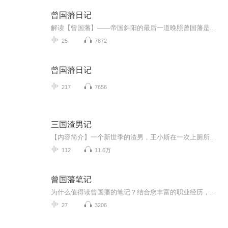
曾国藩日记
解读【曾国藩】——帝国斜阳的最后一道晚照曾国藩是一个识时务者，参透时局、运筹天下，背负了几千年的历史沉淀。他儒生半世，出将入相，可谓毁誉参半。推崇者将之誉为“中华千古第一完人”，贬低者将之唾弃为“汉奸+刽子手”，众说纷纭，莫衷一是。毕竟，...
25
7872
曾国藩日记
217
7656
三国渣男记
【内容简介】一个新世季的渣男，王小斯在一次上厕所得功夫，被老天爷无情得穿越东汉末年，那个混乱的年代，看渣男如何玩转三国，与刘备拜把子，与曹操唱情歌，搞笑三国，爆笑来袭，不笑你打我哦作者：大师画本：NJ南嘉演播：阔霖 花惜缘
112
11.6万
曾国藩笔记
为什么值得读曾国藩的笔记？结合您丰富的职业经历，阅读曾国藩的笔记可能会给您带来独特的共鸣和启发：“躬身入局”的实践智慧：与空谈家不同，曾国藩的所有学问都经过残酷现实的检验。您既有海外开拓的视野，又有国内落地的经验，更能体会他那种将理念（...
27
3206