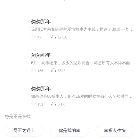
匆匆那年
该剧以方茴和陈寻的爱情故事为主线，描述了80后一代人的情感与生活历程，还原了80后一代人对青春最美好纯真的回忆。方茴、陈寻、乔燃、赵烨、林嘉茉是5个性格鲜明的高中死党。期间方茴与陈寻产生情愫，却因初恋的不成熟而分手。因失恋而颓然的方茴在经历了...
47
17.3万
匆匆那年
6月，高考结束，多少的悲欢离合，却是所有人不得不面对的，这一天到来了……高考结束，认为自己终于解放了，殊不知，这只是刚刚开始不悔梦归处 只很太匆匆作者：随你而走本作品由狮子云云授权
136
6642
匆匆那年
如果你是80后生人，那么16岁的时候在做什么？那时同学的名字还能一字不差地念出来吗？有喜欢的人吗？那个人现在还联系吗？是否在一个城市？交往过吗？分手了吗？还是已经都忘了？这是关于我们的故事，是转眼匆匆那年的事，如果你也曾经经历，请你待上那么...
151
5.1万
您是不是在找：
网王之遇上幸福
你是我的幸福吗
幸福人生快穿