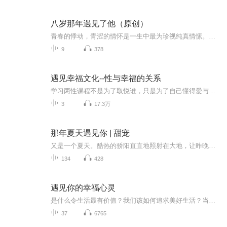
八岁那年遇见了他（原创）
青春的悸动，青涩的情怀是一生中最为珍视纯真情愫。无论结局如何，经历了就再难忘却！岁月流年，心动难忘！
9
378
遇见幸福文化--性与幸福的关系
学习两性课程不是为了取悦谁，只是为了自己懂得爱与被爱的能力！性是一种真正对抗孤独的力量！好的性，会让人感到满足和幸福
3
17.3万
那年夏天遇见你 | 甜宠
又是一个夏天。酷热的骄阳直直地照射在大地，让昨晚刚刚下过的雨瞬间被蒸发掉，不作任何一丝保留。慕合抬头望了望天，像他往常所看到的一模一样，没有改变地只是从父母房间里传来的吵架声。他曾经不止一次想逃离这个家，可是他是懦弱地，他没有办法逃离，...
134
428
遇见你的幸福心灵
是什么令生活最有价值？我们该如何追求美好生活？当我们想到心理学时，一般都会想到它专攻的一个领域，即认识和治疗生活中的黑暗面，如成瘾、恐怖症、强迫症、焦虑症等。其实，心理学还有一个领域是研究光明面的，它会思考一些乐观的问题，比如，如何令生活最有价值？我们该如何追求美好生活？这个领域就叫做积极心理学。在本书中，积极心理学的创始人之一克里斯托弗•彼得森为我们带来了他在这个领域所作的诸多探索，以及与在生活中产生的100个短小精悍的思考。这位集幽默、热情和智慧于一身的大师，向读者生动地...
37
6765