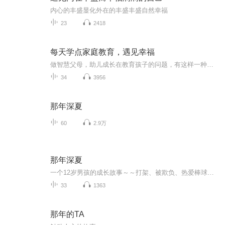
内心的丰盛显化外在的丰盛丰盛自然幸福
23
2418
每天学点家庭教育，遇见幸福
做智慧父母，助儿成长在教育孩子的问题，有这样一种说法：不让孩子输在起跑线上。然而起跑线在哪里，孩子的起跑线应该在父母哪里。目前各行各业都要培训上岗，持证上岗，而人们的恋爱、婚姻、家庭、子女教育，却没有任何的培训学习，而本专辑从寻找幸福、正确认识婚姻与家庭以及家庭的功能入手，让人们懂得并学会用智慧去爱所爱之人，用智慧去养育和教育子女。
34
3956
那年深夏
60
2.9万
那年深夏
一个12岁男孩的成长故事～～打架、被欺负、热爱棒球，需要父亲般的朋友…
33
1363
那年的TA