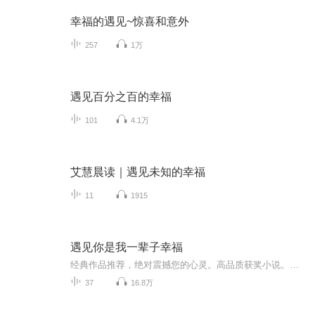
幸福的遇见~惊喜和意外
257
1万
遇见百分之百的幸福
101
4.1万
艾慧晨读｜遇见未知的幸福
11
1915
遇见你是我一辈子幸福
经典作品推荐，绝对震撼您的心灵。高品质获奖小说。。大家多支持，小说情节进口时间脉搏，内容精彩生动。人物刻画细腻到位。给您一种身临其境的感觉，也欢迎多提建议和意见。我们将不断改进学习，争取带给大家优秀的作品。您的每一次聆听都是对我们最大的支持和厚爱。谢谢！
37
16.8万