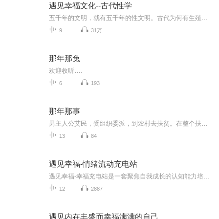
遇见幸福文化--古代性学
五千年的文明，就有五千年的性文明。古代为何有生殖崇拜？皇帝如何平衡后宫三千佳丽？贞操观守节观是怎样形成的？为何会有重男轻女的生育观？本专辑美女主播，带你走进古代性学的世界，旁征博引，娓娓道来。
9
31万
那年那兔
欢迎收听….
6
193
那年那事
男主人公艾民，受组织委派，到农村去扶贫。在整个扶贫过程中，克服了种种困难，使神隐村脱贫。最后获得了爱人的理解，故事曲折、动人、励志。
13
84
遇见幸福-情绪流动充电站
遇见幸福-幸福充电站是一套聚焦自我成长的认知能力培养系统，融合中国心理化如本幸福+家庭心理指导三十年研究成果、现代心理学科研结论与中华传统智慧，协助学员打破固有思维、行为与情绪模式，掌握创造和拥有幸福的核心能力。采用体验式学习工坊模式，涵...
12
2887
遇见内在丰盛而幸福满满的自己