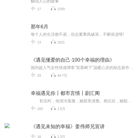
触动人心的故事
17
1209
那年6月
每个人的生活都不易，但总要乘风破浪，不断前进呀!
13
1021
《遇见懂爱的自己·100个幸福的理由》
国内超人气女性情感博客“芙蓉树下”温暖心灵的励志新作。 《重遇20岁的自己》之后，继续心灵抗氧化之旅，寻找那个懂爱的自己。 与200位博友面对面倾心交流 100个关于幸福的温暖答案...
33
44.7万
幸福遇见你丨都市言情丨剧汇阁
初见时，他清冷孤傲，她甜美清雅。相识后，她聪明机灵，却对爱情懵懵懂懂。他待人冷淡，独独对她温柔宠爱。林织，一个聪明善良的医科大学生，没遇见季森以前，她想要的只是常伴父母身边，简单快乐的生活，后来为了他，甘愿离乡背井去到他的世界...
183
1.6万
《遇见未知的幸福》姜伟师兄宣讲
18
1.3万