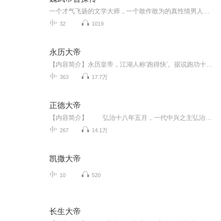
一个才气飞扬的文学大师，一个敢作敢为的真性情男人，一个文治武功的大政治家……千百年来，却一直以“白脸奸相”的形象留在民众的记忆中。历史在曹操这里，开了一个大大的玩笑。
32
1019
永历大帝
【内容简介】永历皇帝，江湖人称‘跑得快’。据说跑功十分了得，曾创下从湖南跑到广东，广东跑到广西，广西跑到云南，云南跑入缅甸的记录，但是这一次，因为历史的机缘巧合，他不跑了！ 修兵甲，重生产，开贸易，威慑缅甸，扬威南洋，誓师北上，驱除鞑虏，...
363
17.7万
正德大帝
【内容简介】 弘治十八年五月，一代中兴之主弘治皇帝驾崩。 正德王朝的大幕正式拉开。 自此伊始，大明帝国向全球亮出了他的獠牙。 当帝国的战舰再次扬帆，带来的不再只是商品，还有枪炮与钢铁以及文明！ 当帝国的铁骑再次西进，留下的不只...
267
14.1万
凯撒大帝
10
520
长生大帝