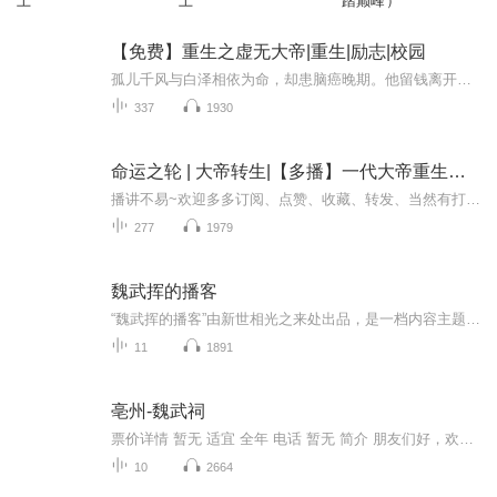
上
上
踏巅峰）
【免费】重生之虚无大帝|重生|励志|校园
孤儿千风与白泽相依为命，却患脑癌晚期。他留钱离开，欲赴神龙架静死。曾在学校遭白眼、打工受累，如今生命将逝。不知后续他命运如何，又是否有转机。
337
1930
命运之轮 | 大帝转生|【多播】一代大帝重生归来的故事
播讲不易~欢迎多多订阅、点赞、收藏、转发、当然有打赏就更好啦，哈哈哈哈~~【购买须知】1、本作品为付费有声书，购买成功后，即可收听。2、版权归原作者所有，严禁翻录成任何形式，严禁在任何第三方平台传播，违者将追究其法律责任。3、如在充值／购买环...
277
1979
魏武挥的播客
“魏武挥的播客”由新世相光之来处出品，是一档内容主题广泛涉及互联网、新媒体与数字商业领域的播客。主播为上海交通大学媒体与传播学院教师、拥有20年互联网行业从业经历的投资人魏武挥。在这个播客里，魏老师将和你一起洞察数字商业的机遇与变化。如果...
11
1891
亳州-魏武祠
票价详情 暂无 适宜 全年 电话 暂无 简介 朋友们好，欢迎大家参观魏武祠！我先对魏武祠做一个简单的介绍：魏武祠整体是一组三进式仿汉代风格的建筑群，建筑面积2200平方米，约相当于半个国际标准足球场的面积。它建成于2009年，建造目的是为了表达我们亳州...
10
2664