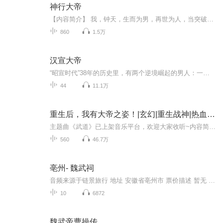
神行大帝
【内容简介】 我，钟天，生而为男，再世为人，当突破桎梏，如日中天，光耀四方！以神行入道，披荆斩棘，穿破万千界域，谱写不朽大帝传奇！ 【作者/主播简介】作者：方尖塔主播：视纪印象有声文化【购买须知】1、本作品为付费有声书，前90集为免费试听，...
860
1.5万
汉宣大帝
“昭宣时代”38年的历史里，有两个逆境崛起的男人：一个从无助少年一步一步走向权力巅峰，成为一代权臣！一个从囚徒草根华丽转身登上九五之位，缔造一代明君！“昭宣时代”属于霍光，更属于刘病已！
44
11.1万
重生后，我有大帝之姿！|玄幻|重生战神|热血逆袭
主题曲《武道》已上架音乐平台，欢迎大家收听~内容简介：万古神帝重生而来，吞噬星空万物修无上天道，炼化极品丹药铸不灭金身，横扫万界诸仙魔，剑指九天谁能敌！作者简介：苍海,网文热门作家，擅长玄幻修仙类作品，代表作《重生后，我有大帝之姿！》主播...
560
46.7万
亳州- 魏武祠
音频来源于链景旅行 地址 安徽省亳州市 票价描述 暂无 开放时间 全天 乘车信息 自驾线路:1. 亳州火车站--曹操纪念馆 从起点向正西方向出发，沿芍花路行驶490米，右前方转弯进入环岛 ,沿环岛行驶80米，在第2个出口，右前方转弯进入芍花路。公交线路:1. 亳...
10
6872
魏武帝曹操传