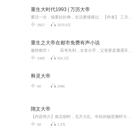
重生大时代1993 | 万历大帝
重活一次，钱要好好挣，生活要慢慢过。【作者】 三月麻竹【主播】万历大帝、蓝柯、苏音清扬等【更新】首发一百集！日更5~10集，量大管饱。【购买须知】1、本作品为付费有声书，前50集为免费试听，购买成功后，即可收听。2、版权归原作者所有，严禁翻录成任...
3927
2570.9万
重生之大帝在都市免费有声小说
傲绝都市！ 高考失利，女友分手，父母更是遭遇车祸，双双身亡。重重打击下 绝望之中他跃下山崖，试图了结一生，不想却穿越到了一个神奇宏大的武道世界！ 三千年后，陈潇已是镇压当世、横扫无敌的绝世大帝，但他却舍毅然舍弃万劫不灭的元始之躯，...
2460
524.2万
释灵大帝
60
2496
隋文大帝
【内容简介】南北朝时，北方大乱。年轻的杨坚胸怀大志却多经磨难，最后终于让北周静帝以禅让的形势结束了北周政权，建立了隋朝。杨坚登基后，打败北方突厥，平定南方陈国，结束了中国结束近三百年的分裂割据状态，实现了自秦汉以来中国的又一次统一。同时...
60
1.3万