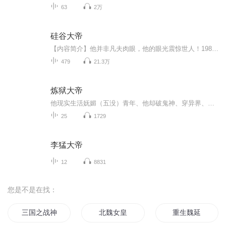
63
2万
硅谷大帝
【内容简介】他并非凡夫肉眼，他的眼光震惊世人！1984年，他便投资创建了思科，而在随后的岁月里，他又先后创建了网景，亚马逊，雅虎……甚至是Google，ICQ。他是幕后的掌控者，他拥有着千亿财富，他是不为人知的互联网帝王！他开启了互联网高速发展的时代...
479
21.3万
炼狱大帝
他现实生活妩媚（五没）青年、他却破鬼神、穿异界、历经生死、看他如何一步一步走向神之巅峰、人类仰望的高台，练为火、狱为罪，练尽一切罪恶，方为“炼狱”，炼狱为尊，帝者无双！欢迎收听由风举飞鹄出品的有声玄幻小说《炼狱大帝》，作者国人阿龙，由奇...
25
1729
李猛大帝
12
8831
您是不是在找：
三国之战神魏延
北魏女皇
重生魏延