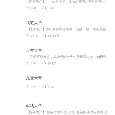
【内容简介】 三界浩瀚，让我们随着少年的脚步一起探索三界的神秘，感受不一样的儿女情长。 刚刚下过的一场秋雨洗去了初秋的烦躁，白石城也看起来很是清新。街道两旁的屋檐断断续续有些滴水，街道地面也有不少小滩的积水，往日热闹喧哗...
300
3.3万
武道大帝
【内容简介】少年罗修出身卑微，天赋一般，却意外融合生死法则本源所化至宝，从此身藏诸天生死轮，执掌轮回，开创无上神通，成就一代大帝，傲视古今。【作者简介】忘情至尊，网文大神。本书由【新蜂中文】委托制作出品，欢迎订阅收听。【购买须知】1、本作...
3776
6648.8万
万古大帝
吞天至尊凌霄，战神大陆十大封号至尊之首，触摸到神灵之境的绝世强者，却因好友陷害而死，重生于万年后一个平凡少年的身上。拳出乾坤动，念动星河灭，一代至尊，荣耀归来，从此踏上了一条横扫各路天才的无敌之路！神若挡我，我必诛神，天若挡我，我必吞天！
240
16.1万
九霄大帝
174
5715
军武大帝
【内容简介】 被欲望所驱使 “它们”粗暴的撕咬与吞噬 虚空降临 “它们”在最后的盛宴中狂舞 黎明之际 吾率领千军万马来惩击 惩击这饿鬼 粗暴的嘶吼 光明和黑暗的碰撞 两败俱伤 只剩吾一个 唯有寂寞随着吾 这里没有斗气更没有魔法，只有修炼至巅峰的元气。这里没有无脑打脸更没有俗烂的套路，只有男人铁血的梦想。一个被人设计陷害的少年从家族而出加入了混乱的战争，为了仇恨亦是为了承诺，为了亲情也是为了友情，他踏上一条修罗之路，从一个微不足道的小兵，成为执掌万人生死……… 【制作简介】 作者：悲伤的狗 配音：大喜之声 【更新频率】 每日更新，放心订阅 质量保证，童嫂无欺