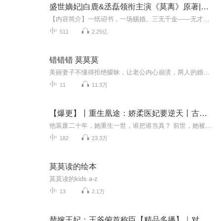
盛世嫡妃|白鹿&丞磊领衔主演《莫离》原著|退婚嫡女&残疾王爷
【内容简介】一纸诏书，一场赐婚。三无千金——无才无貌无德。废物王爷——毁容残疾重病。世人皆言：绝配！喜帕下——她浅笑吟吟，悠然自若。历经生死她只愿今生静好。喜堂上——他唇边含笑，心冷如冰。受尽羞辱终有一日他会将天下踩在脚下。——他是我夫...
511
2.25亿
错错错 莫莫莫
美丽妻子不懂得拒绝暧昧，让老公内心崩溃，两人的婚姻亮起了红灯
11
11.3万
【爆更】丨重生凰途：娇柔医妃要逆天丨古言重生丨《莫离》同款丨宫闱宅斗丨智商在线
他装废二十年，她重生一世，谁把谁当真？ 前世，她被亲妹蛊惑逃婚，害得唐家满门抄斩！重生大婚夜，她一脚踹开渣男剧本——瘸腿皇子？不，那是她渡劫的情劫！仙君医妃×腹黑残王，双强联手，杀穿朝堂！堂妹挖坑？反手埋了她！ 祖母偏心？撕破脸硬刚！太...
182
23.3万
莫莫读的绘本
莫莫读的kids a-z
13
2.1万
替嫁王妃：王爷俯首称臣【精品多播】｜对标《折腰》《莫离》《百花杀》｜双强先婚后爱