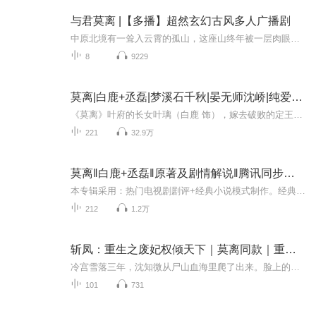
与君莫离 |【多播】超然玄幻古风多人广播剧
中原北境有一耸入云霄的孤山，这座山终年被一层肉眼不可觉察的结界所覆盖，只有当飞禽掠过，或有人兽误闯时，整座山才会因结界波动而泛出薄薄紫色森冷的光。这座山便是修真界人人口中讳莫如深的地方：独山！独山一如其名，山间寸草不生，飞禽走兽皆无，除...
8
9229
莫离|白鹿+丞磊|梦溪石千秋|晏无师沈峤|纯爱无敌
《莫离》叶府的长女叶璃（白鹿 饰），嫁去破败的定王府，和双腿残疾的定王墨修尧（丞磊 饰）成亲，而在叶璃出嫁当日，黎王墨景黎（蔡正杰 饰）与叶府次女叶莹（杨舒伊 饰）也于同日成亲。叶璃作为离山 [50]后人，曾被封在山中八年，婚后她表面无事，实则暗...
221
32.9万
莫离‖白鹿+丞磊‖原著及剧情解说‖腾讯同步热播
本专辑采用：热门电视剧剧评+经典小说模式制作。经典小说：《中国古代四大美女艳史》中国古代四大美女——西施、王昭君、貂蝉、杨贵妃为主角的小说集。这本书通过四个各自独立的美人故事，描绘了她们传奇的人生经历。《四大美人艳史演义》由《西施艳史演义...
212
1.2万
斩凤：重生之废妃权倾天下｜莫离同款｜重生复仇｜古代言情
冷宫雪落三年，沈知微从尸山血海里爬了出来。脸上的疤是帝王的恩典，满门的冤魂是她的执念。世间再无镇国贵妃，只有从地狱归来的复仇者。深宫角落里，那个永远沉默的哑巴太监，是前朝遗孤。他看了她三年，等了她三年。两个被世界抛弃的亡魂，在黑暗中结为...
101
731