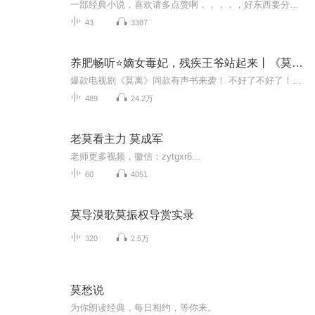
一部经典小说，喜欢请多点赞啊，，，，，好东西要分享给小伙伴啊，所有专辑完全免费，本小说情节跌宕起伏，内容紧扣发展脉搏。。绝对震撼你的耳膜，，，，还等什么，赶快来吧，记住点赞一部经典小说，喜欢请多点赞啊，，，，，好东西要分享给小伙伴啊，所有专辑完全免费，本小说情节跌宕起伏，内容紧扣发展脉搏。。绝对震撼你的耳膜，，，，还等什么，赶快来吧，记住点赞分享啊，分享点赞。。。。分享啊，分享点赞。。。。
43
3387
养肥畅听⭐嫡女毒妃，残疾王爷站起来丨《莫离》同款丨穿越重生丨古言丨相爱相杀丨双强
爆款电视剧《莫离》同款有声书来袭！ 不好了不好了！王爷站不起来了！嗯？哪站不起来了？ 害！管他是哪，我顾熙熙都能治！ ——我能让你从轮椅上站起来，也能让欺负我的人全部跪下去！ 金手指只有半根怎么办？算了！还是靠自己吧！相对！那就针锋相对！ 「...
489
24.2万
老莫看主力 莫成军
老师更多视频，徽信：zytgxr6...
60
4051
莫导漠歌莫振权导赏实录
320
2.5万
莫愁说
为你朗读经典，每日相约，等你来。