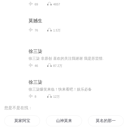
69
4657
莫撼生
76
1.5万
徐三柒
徐三柒 非原创 喜欢的关注我谢谢 我是苏芸惜.
46
87.2万
徐三柒
徐三柒爆笑来临！快来看吧！娱乐必备
8
12万
您是不是在找：
莫家阿宝
山神莫来
莫名的那一年