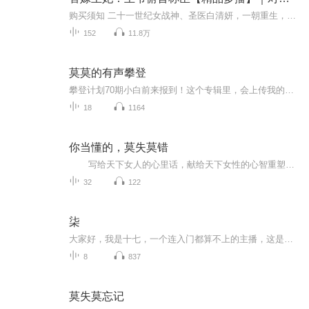
购买须知 二十一世纪女战神、圣医白清妍，一朝重生，回到白家满门被灭的前一刻。亲眼目睹父亲身首异处，鲜血染红府邸，她指甲嵌进掌心，立誓复仇。为接近真相，她巧设连环局，替嫁残废九王爷墨君衍——那个传闻中遭人暗算、双腿尽废、活不过半年的男人。人...
152
11.8万
莫莫的有声攀登
攀登计划70期小白前来报到！这个专辑里，会上传我的攀登计划的作业，还有班级同学们的pia戏回放！方便大家回顾自己的pia戏过程。同时记录我一路以来的成长，希望接下来两个月的学习，可以让我有巨大的变化，蜕变成为一名优秀的演播人！演播技能还不成熟！...
18
1164
你当懂的，莫失莫错
写给天下女人的心里话，献给天下女性的心智重塑研修课!再不开窍就晚了！不要非得等到失去的时候痛哭流涕、泪流满面。有些事情，你可以早点做出改变！生活需要经历，更需要明白！对于一个对自己对生活有要求和期待的女人来说，早些懂得，少些遗憾。
32
122
柒
大家好，我是十七，一个连入门都算不上的主播，这是我的第一个情感类节目，为此，我把我最喜欢的数字交给了它，希望能够在你们的陪伴下， 我和它能够共同成长，每周日晚10点，“柒”待与你相遇。另外，要感谢阿七帮我做的专辑封面，明明我自己都没有想过这个问题.......还是很欢迎大家评论留言的，这样，我们才可以一起聊天啊.....虽然我不一定每次都能看到吧.....
8
837
莫失莫忘记