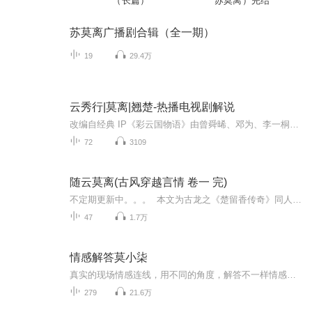
（长篇）
苏莫离）完结
苏莫离广播剧合辑（全一期）
19
29.4万
云秀行|莫离|翘楚-热播电视剧解说
改编自经典 IP《彩云国物语》由曾舜晞、邓为、李一桐出演一纸婚书竟是权力交易三段深情全藏刀尖算计你真的看懂《云秀行》的权谋与虐恋了吗？暗流汹涌的九城家道中落的范云她不甘困于后宅一心冲破桎梏推行女子科举凭才智治水平乱活出独一份大女主风骨。男主...
72
3109
随云莫离(古风穿越言情 卷一 完)
不定期更新中。。。 本文为古龙之《楚留香传奇》同人，但盗帅不是男主。故事在第一部《血海飘香》之前开始，主线剧情围绕《血海飘香》、《大沙漠》和《蝙蝠传奇》中的情节展开。 这一世活到十三岁，才发现自己置身楚留香的世界。然而盗帅的头...
47
1.7万
情感解答莫小柒
真实的现场情感连线，用不同的角度，解答不一样情感问题，帮您答疑解惑。每个连线都用心解答，记得关注我 点赞 评论
279
21.6万