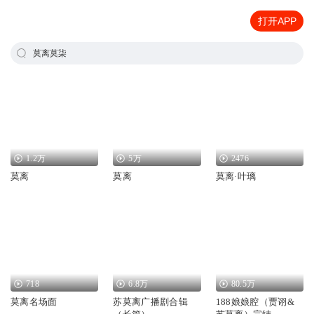
打开APP
莫离莫柒
1.2万
5万
2476
莫离
莫离
莫离·叶璃
718
6.8万
80.5万
莫离名场面
苏莫离广播剧合辑
188娘娘腔（贾诩&