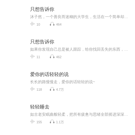
只想告诉你
沐子然，一个善良而迷糊的大学生，生活在一个简单却充满爱的家庭。十年前的一个雨夜，她救助了一个被家人误解、陷入困境的少年。那个少年，凌宸风，从此在她心中种下了感恩的种子。十年后，沐子然在大学里努力完成毕业创作，却意外发现有人一直在暗中帮助...
10
464
只想告诉你
如果你发现自己总是被人跟踪，给你找回丢失的东西，在你饿的时候给你送吃的，他，总是无处不在，你会怎么想？——是伤害还是救赎……更新：每天一集旁白：苏苏吖男主：凌辰风-CV小白女主：沐子然-CV苏苏吖女配：杜月妍-CV你的青稞画本 审听 对轨 后期：苏苏吖
11
462
爱你的话轻轻的说
长长的路慢慢走，爱你的话轻轻的说~
118
4.7万
轻轻睡去
如古老安眠曲般轻柔，把所有疲惫与思绪全部摇进深深梦乡，轻轻睡去。
155
1.1万