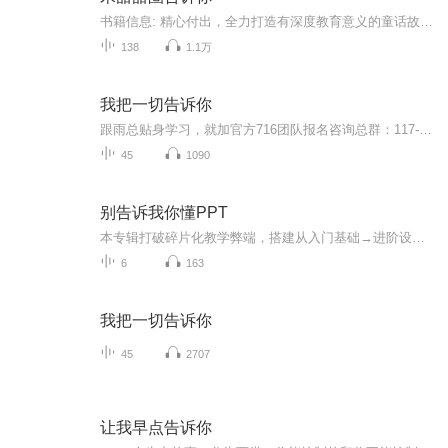
书籍信息: 精心付出，全力打造有深度教育意义的童话故事。内容重点: 结合儿童心理、生理发展特点，贴合儿童身心发展规律，创作的双语童话故事。让您的宝宝免费享受与国际接轨的知识输出，学龄前所需的知识、能力、情感、认知、艺术、思维等，在每天听故事...
138
1.1万
我把一切告诉你
跟雨总贴身学习，就加官方716团队报名咨询总群：117-417-285，验证：FM这是一位从欠债百万到公司市值过亿的销售实战高手，以亲身经历写的一本纪实笔记（上午看，下午用）。有人看过这本书一天卖出3套别墅，有人半年加薪10万，也有人看过之后，帮公司多挣20...
45
1090
别告诉我你懂PPT
本专辑打破碎片化教学弊端，搭建从入门基础→进阶设计→高阶实战→全能输出的完整闭环课程体系，覆盖PPT全部核心技能。课程循序渐进、层层递进，从软件基础操作、界面认知、快捷键速成，到版式布局、色彩搭配、字体规范等设计原理，再到动画交互、母版批量...
6
163
我把一切告诉你
45
2707
让我早点告诉你