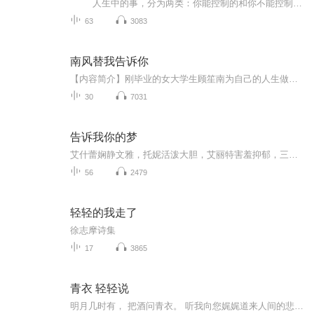
人生中的事，分为两类：你能控制的和你不能控制的。 不能控制的包括：已发生的事，你的记忆，别人的感觉，别人怎么想，别人怎么说，别人的看法，别人的行为，别人如何回应你，政治决策，全球发展方向，衰老，失去亲人，生病，天气...
63
3083
南风替我告诉你
【内容简介】刚毕业的女大学生顾笙南为自己的人生做了最完美的规划。可是，突如其来的事件把她的规划搅了个天翻地覆——顾家父母居然为了利益把她送给了一个双目失明、有暴力倾向的男人！于是，男友被迫分手、自由从此被约束，顾笙南还要照顾一个情绪阴晴...
30
7031
告诉我你的梦
艾什蕾娴静文雅，托妮活泼大胆，艾丽特害羞抑郁，三个姑娘性格迥异却密不可分。先后有五个和她们接近的男子被谋杀和阉割……究竟谁该为这些罪行受到惩罚？究竟是什么引起她们的刻骨仇恨？年轻律师如何冒险辩护？心理医生又将如何拯救她们？
56
2479
轻轻的我走了
徐志摩诗集
17
3865
青衣 轻轻说
明月几时有， 把酒问青衣。 听我向您娓娓道来人间的悲欢离合， 不论您在玉宇琼楼，还是京郊茶园， 都能将王谢的堂前燕 ，用我轻轻的说， 将您您带入历经风雨却温暖依旧的百姓家。