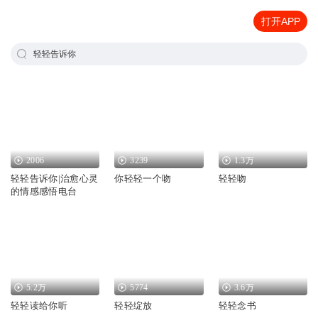
打开APP
轻轻告诉你
2006
3239
1.3万
轻轻告诉你|治愈心灵
你轻轻一个吻
轻轻吻
的情感感悟电台
5.2万
5774
3.6万
轻轻读给你听
轻轻绽放
轻轻念书