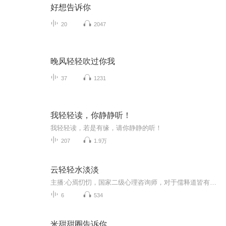
好想告诉你
20
2047
晚风轻轻吹过你我
37
1231
我轻轻读，你静静听！
我轻轻读，若是有缘，请你静静的听！
207
1.9万
云轻轻水淡淡
主播:心焉忉忉，国家二级心理咨询师，对于儒释道皆有研习，分享原创生活感悟、文史哲思、社情民风，与您共修。
6
534
米甜甜圈告诉你