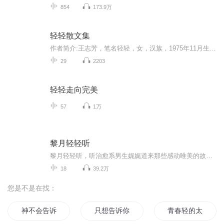
854
173.9万
轻轻散文集
作者简介:王志芳，笔名轻轻，女，汉族，1975年11月生，党员。 北京市房山文联理事、房山作协理事、房山文史学会理事、房山诗歌学会副会长、燕山文学协会副主席兼秘书长，北京诗词学会会员，中华诗词学会会员。文章散见《北京纪事》、《劳动午报》、《...
29
2203
轻轻走向完美
57
1万
黎月轻轻听
黎月轻轻听，听治愈系男生娓娓道来那些感动唯美的故事。。。出品：士兵小站音乐台/主编/美工/文案/剪辑：子恒/监制：浩然/外宣：向南/播音：黎月/听友互动群：277072910/电台招聘群：277072003/只有你想不到的，没有你听不到的，士兵小站，你我的心灵驿站。
18
39.2万
您是不是在找：
神不会告诉你
只想告诉你
青春轻的太重