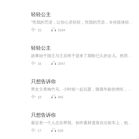
轻轻公主
“凭我的咒语，让你心灵轻轻，凭我的咒语，令你肢体轻盈……”这算什么恶毒的诅咒呢？主播寄语:爱，会破除魔咒，更能让生命获得重量。贵州人民出版社出品。
15
3184
轻轻公主
故事始于国王与王后终于迎来了期盼已久的女儿。然而，在公主的洗礼仪式上，一位未被邀请的女巫施加了一个恶毒的诅咒：公主将失去所有的“重力
16
2047
只想告诉你
男女主青梅竹马。小时候一起玩耍，随着年龄的增长，男主继承了家中的企业，女主成为一名大学生，男主怕女主接受不了自己的身份，默默地保护女主，期间被家中逼婚，后来经历了各种挫折，有情人终成眷属
18
945
只想告诉你
最近有一个人总在帮我。创作素材遗落在出租车上，他帮我找回。甚至三更半夜我肚子饿，也随时有点心送到。 这样一个掌握我行踪的人，让我有些害怕。于是，我故意制造意外引他现身。没想到，他只关心我有没有受伤……
17
626