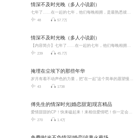
情深不及时光晚（多人小说剧）
七年了……在一起的七年，他们每晚相拥，是最熟悉彼此的人，包括身体上！她以为他们会一直这样下去，他会娶她，会结婚，会白头偕老，谁知等来的却是——“我怀孕了！”...
48
57.7万
情深不及时光晚（多人小说剧）
【内容简介】七年了……在一起的七年，他们每晚相拥，是最熟悉彼此的人！她以为他们会一直这样下去，他会娶她，会结婚，会白头偕老，谁知等来的却是——“我怀孕了！”“把孩子打掉！”...
239
45.7万
掩埋在尘埃下的那些年华
岁月有着不动声色的力量，把“在一起”这个简单的愿望慢慢磨成遥不可及的梦想，时光走远了，而你在哪儿呢？那片废墟和尘埃下，掩埋着他们的青春，而龙咏声是活在废墟下的人，他固守着过去，逃避现实，虚伪的快乐着，直到有一个人牵着她的手带她到回忆你走...
43
1738
傅先生的情深时光|婚恋甜宠|现言精品
爱情甜甜的CP！快来磕起来！来相信爱情吧！你一定会喜欢！ 一起来倾听沈时默和傅新度的爱情故事ღ( ´･ᴗ･` )，你喜欢我加更！ 作者:梨淑。擅长现代言情故事，以真实的手法表达真实的情感，一个心思细腻，善于观察生活的作者。
270
1.4万
免费|时光不负情深|婚恋|追妻火葬场