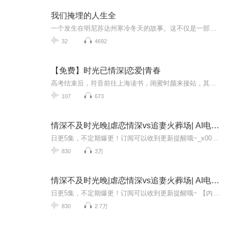
我们掩埋的人生全
一个发生在明尼苏达州寒冷冬天的故事。这不仅是一部悬念迭起的悬疑佳作，也是一部让人泪流满面的情感力作。
32
4692
【免费】时光已情深|恋爱|青春
高考结束后，符音前往上海读书，闺蜜时颜来接站，其兄时越竟成电竞选手。时颜邀符音住家，二人相约玩王者荣耀。符音对时越身份转变惊讶，相处中微妙情愫渐起，精彩故事即将展开。
107
673
情深不及时光晚|虐恋情深vs追妻火葬场| AI电子书
日更5集，不定期爆更！订阅可以收到更新提醒哦~_x000D__x000D_【内容简介】：她给他做了七年小三，现在他要结婚了。 离开前，她问：“你可不可以不要和沈家联姻？如果你愿意的话，我可以留在你身边……” 七年，一场幻影，她能奢望什么？ 为了钱出卖身体自...
830
3万
情深不及时光晚|虐恋情深vs追妻火葬场| AI电子书
日更5集，不定期爆更！订阅可以收到更新提醒哦~ 【内容简介】 在光鲜与暗流涌动的A市，尤玥与冷酷富豪郑霆，一段七年金钱纠葛，情感与利益的边缘游走。当尤玥怀抱希望孕育新生命，却遭遇郑霆冷漠拒绝，乃至逼迫放弃一切，心碎离去，远赴海外深造。岁月流转...
830
2.7万