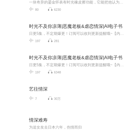
一块奇异的鎏金怀表有时光橡皮擦功能，它能把他认为尴尬的经历，从别人的记忆里抹去。多年前的一封匿名情书，让他遭到同学的嘲笑，尤其是，他查到写情书的人竟然是个“恐龙”。于是，他用时光橡皮擦擦去了所有人的记忆……两年后，他遇到了那封情书真正的主人。怎奈，她对他的记忆，只保留在他们最初的针锋相对时……他从无心的赌注，到无可救药的真爱——而她，却固执地保守着对他的偏见。当心结化解，他们又将如何面对两个家庭的旧怨……缘来，却不是你......
80
6230
时光不及你凉薄|恶魔老板&虐恋情深|AI电子书
日更5集，不定期爆更！订阅可以收到更新提醒哦~【内容简介】： 以后，他还会回来吗？她还能再见到他吗？夏可可抬眼向无边无际的红海望去，海面汹涌，变幻莫测，“继续想其他男人，我可是会生气的啊。”顾远桥不知何时凑到夏可可耳边，伸手搂住她的肩膀，半...
197
281
时光不及你凉薄|恶魔老板&虐恋情深|AI电子书
日更5集，不定期爆更！订阅可以收到更新提醒哦~【内容简介】： 以后，他还会回来吗？她还能再见到他吗？夏可可抬眼向无边无际的红海望去，海面汹涌，变幻莫测，“继续想其他男人，我可是会生气的啊。”顾远桥不知何时凑到夏可可耳边，伸手搂住她的肩膀，半...
197
6348
艺往情深
7
30万
情深难寿
为追女友去日本六年，伤情而归