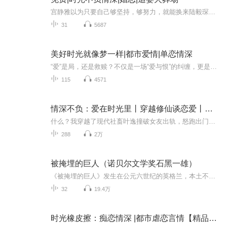
宫静雅以为只要自己够坚持，够努力，就能换来陆毅琛的真心。三年的婚姻，她等来的却是他的冷漠，寡情，他视她为风尘女子，想碰她就碰她，还不准她怀上他的孩子。“去把药吃了，我不许你怀上我的孩子！”宫静雅只能瞒着自己怀孕的消息，独自一人保护肚子里...
31
5687
美好时光就像梦一样|都市爱情|单恋情深
“爱”是局，还是救赎？不仅是一场“爱与恨”的纠缠，更是一场“局与破局”的博弈。谁才是真正的“局中人”？谁又能逃出命运的“局”？——答案，就在“爱”的真相里。
115
4571
情深不负：爱在时光里丨穿越修仙谈恋爱丨多女主
什么？我穿越了现代社畜叶逸撞破女友出轨，怒跑出门惨遭车祸 —— 醒来直接穿越修真界，还成了 “叶氏遗孤 + 仁青宗弟子 + 魔派后裔” 三重 buff 叠加的天选冤种！搞笑又刺激的修真版 “前任祭天，法力无边”，快来听他如何带着两世伤疤，在乱世里一边搞事...
288
2万
被掩埋的巨人（诺贝尔文学奖石黑一雄）
《被掩埋的巨人》发生在公元六世纪的英格兰，本土不列颠人与撒克逊入侵者之间的战争似乎已走到了终点——和平降临了这片土地，两个族群比邻而居，相安无事地共同生活了数十年。但与此同时，一片奇怪的“遗忘之雾”充盈着英格兰的山谷，吞噬着村民们的记忆...
32
19.4万
时光橡皮擦：痴恋情深 |都市虐恋言情【精品三播】