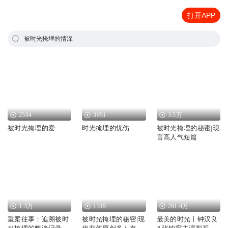
打开APP
被时光掩埋的情深
2594
3951
3.5万
被时光掩埋的爱
时光掩埋的忧伤
被时光掩埋的秘密|现
言高人气短篇
1.3万
1319
291.4万
重案往事：追溯被时
被时光掩埋的秘密|现
最美的时光丨钟汉良