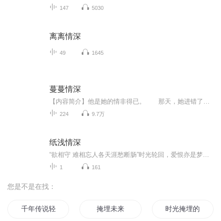
147
5030
离离情深
49
1645
蔓蔓情深
【内容简介】他是她的情非得已。 那天，她进错了酒店，遇上了“傅总”。 可是此“傅总”非彼“傅总”。 他问她：“初小姐，认错人的感觉如何？” 她以为两个人不过是一场误会，怎知道珠胎暗结。【主播简介】温小水，有声小说播讲者，代表作品《蔓蔓情深》【作者简介】独白的小玛丽，代表作品《蔓蔓情深》【购买须知】1、《蔓蔓情深》为付费有声书，单集0.2喜币，日更2集。前31集为免费章节，敬请关注。2、版权归原作者所有，严禁翻录成任何形式，严禁在任何第三方平台传播，违者将...
224
9.7万
纸浅情深
“欲相守 难相忘人各天涯愁断肠”时光轮回，爱恨亦是梦一场，岁月易逝，你我难逃隔楼相望。...
1
161
您是不是在找：
千年传说轻掩
掩埋未来
时光掩埋的爱情