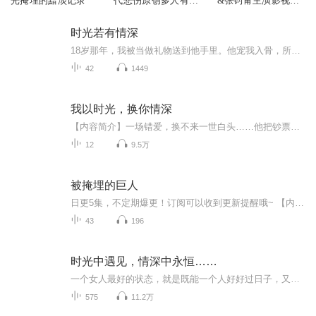
光掩埋的黯淡记录
代悲伤原创多人有声
&张钧甯主演影视原
剧
著 | 桐华都市唯爱力
作丨被时光掩埋的秘
时光若有情深
密
18岁那年，我被当做礼物送到他手里。他宠我入骨，所有的姐妹们都羡慕我，可只有我自己心里清楚，我只是他初恋女孩的影子。可就算是影子，我也想成为最好的名字。我曾经以为，再冰冷的心也会有融化的一天。也曾经以为，只要我够爱他，他总有一天能看见我的存在。可后来，我才知道，这都是妄念。“顾岩，我恨你。”六年前的纵身一跃，我以为是我和他的尽头。却没想到，六年后，他抓住我，霸道的将我压在车里，说：“陈欣欣，你带着我的孩子，还想逃过我的手掌心？”
42
1449
我以时光，换你情深
【内容简介】一场错爱，换不来一世白头……他把钞票扔在她脸上，欺身而上，嘴里却还是叫着妹妹的名字。他恨她，她知道……可是她究竟做错了什么？老天爷为什么要这么折磨她？她只是想单纯的保护自己的妹妹有错吗？她只是想单纯的爱一个人有错吗？【主播/作...
12
9.5万
被掩埋的巨人
日更5集，不定期爆更！订阅可以收到更新提醒哦~ 【内容简介】 石黑一雄《被掩埋的巨人》讲述公元六世纪的英格兰，本土不列颠人与撒克逊入侵者之间的战争似乎已走到了终点——和平降临了这片土地，两个族群比邻而居，相安无事地共同生活了数十年。但与...
43
196
时光中遇见，情深中永恒……
一个女人最好的状态，就是既能一个人好好过日子，又有依赖和撒娇的能力。一个人，安静而丰盛；两个人，温暖而踏实。先把自己活成理想的样子，再去遇见理想的人。
575
11.2万