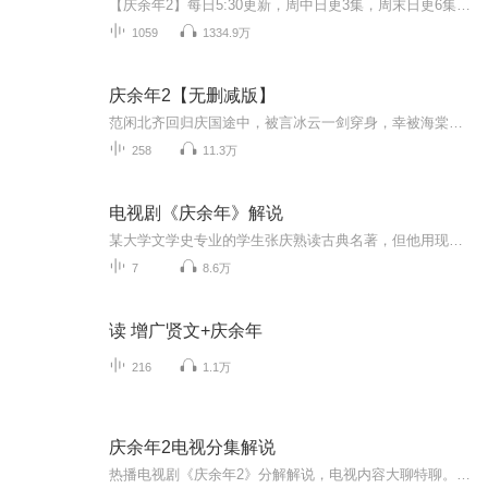
【庆余年2】每日5:30更新，周中日更3集，周末日更6集精彩文学作品，同人版小说作者：边度（非猫腻）演播：悠悠心怡声明：此小说原著版权归原著相关个人或组织所有，本有声音频仅供学习交流，严禁用于商业用途。如果侵权，请及时联系。因为自己特别喜欢【庆...
1059
1334.9万
庆余年2【无删减版】
范闲北齐回归庆国途中，被言冰云一剑穿身，幸被海棠朵朵所救，引发一连串惊天动地的事故！
258
11.3万
电视剧《庆余年》解说
某大学文学史专业的学生张庆熟读古典名著，但他用现代观念剖析古代文学史的论文命题不被叶教授所认可。为了让叶教授成为自己的研究生导师，张庆决定通过写小说的方式，进一步阐述自己想要表达的观点。 在他的小说中，身世神秘的少年——范闲，自小跟随奶奶生活在海边小城澹州，随着一位老师的突然造访，他看似平静的生活开始直面重重的危机与考验。在神秘老师和一位蒙眼守护者的指点下，范闲熟识药性药理，修炼霸道真气并精进武艺，而后接连化解了诸多危局。因对身世之谜的好奇，范闲离开澹州，前赴京都。 在京都，范闲饱尝人间冷暖并坚守对正义、良善的坚持，书写了一段光彩的人生传奇。
7
8.6万
读 增广贤文+庆余年
216
1.1万
庆余年2电视分集解说
热播电视剧《庆余年2》分解解说，电视内容大聊特聊。我说我的，你来听听，可以提出你的不同感受。个人论点。