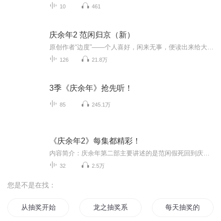
10
461
庆余年2 范闲归京（新）
原创作者“边度”——个人喜好，闲来无事，便读出来给大家分享。多分享，多更新北齐归来，家未至，阴谋却显，原来，这一切的一切全部都是二皇子在背后操盐。使团遭劫，言冰云背叛。一剑穿腹，却侥幸未死的范闲，又遭叛国罪臣的污蔑，如此情形下，他又当如...
126
21.8万
3季《庆余年》抢先听！
85
245.1万
《庆余年2》每集都精彩！
内容简介：庆余年第二部主要讲述的是范闲假死回到庆国之后发生的一系列故事。范闲在庆国的事情已经告一段落了，他来到北齐之后又要发生怎样的故事呢？第一季结尾的时候，范闲身中一刀还没有具体交代是怎么回事，这些都会在第二季的故事中揭开面纱的。而随...
32
2.5万
您是不是在找：
从抽奖开始
龙之抽奖系统
每天抽奖的修仙者