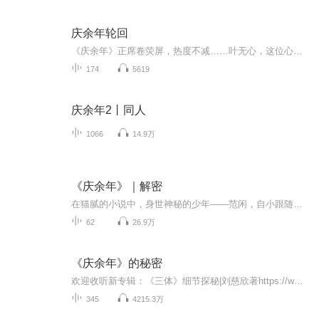
庆余年轮回
《庆余年》正席卷荧屏，热度不减……叶无心，这位心怀壮志的异世旅人！在前世，他便是无依无靠的孤影，连双亲之名都未曾耳闻！然而，命运之轮在他穿越的首日便悄然转动，他惊觉自己竟是范闲那失落的孪生兄弟……环绕在他身旁的，是众多红颜知己的鼎力支持...
174
5619
庆余年2丨同人
1066
14.9万
《庆余年》｜解密
在猫腻的小说中，身世神秘的少年——范闲，自小跟随奶奶生活在海边小城澹州，随着一位老师的突然造访，他看似平静的生活开始直面重重的危机与考验。在神秘老师和一位蒙眼守护者的指点下，范闲熟识药性药理，修炼霸道真气并精进武艺，而后接连化解了诸多危...
62
26.9万
《庆余年》的秘密
欢迎收听新专辑：《三体》细节探秘|刘慈欣著https://www.ximalaya.com/album/73042553“《庆余年》的秘密”这张专辑关注猫腻的小说《庆余年》和同名电视剧。这部古装剧第一季是由孙皓执导，张若昀、李沁、陈道明、吴刚、李小冉、辛芷蕾、李纯、宋轶等主演...
345
4215.3万