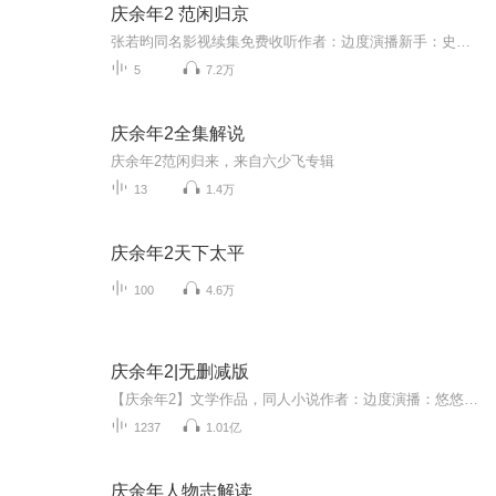
庆余年2 范闲归京
张若昀同名影视续集免费收听作者：边度演播新手：史卢米还记得在那个秋天，我躺在金色的麦田想着有一天，我的作品能有人评论点赞。没有评论点赞怎么办，希望这个声音能够带你入眠。有声知识：演播分为四个等级，普级、平级、封级、侠级。又分为四个读法，...
5
7.2万
庆余年2全集解说
庆余年2范闲归来，来自六少飞专辑
13
1.4万
庆余年2天下太平
100
4.6万
庆余年2|无删减版
【庆余年2】文学作品，同人小说作者：边度演播：悠悠心怡声明：此书原著版权归原著相关个人或组织所有，本有声音频仅供学习交流，严禁用于商业用途。因为自己特别喜欢【庆余年】的电视剧，苦苦等不来第二部。就找来了小说先过过瘾，自己读的同时跟大家一起...
1237
1.01亿
庆余年人物志解读