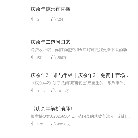
庆余年惊喜夜直播
2
324
庆余年二范闲归来
免费收听哦，你们的点赞和五星好评是我更新下去的动力，评论区多多评论哦，不足之处可以点出来北齐归来，家未至，阴谋却显，原来，这一切的一切全部都是二皇子在背后操盘。使团遭劫，言冰云背叛。一剑穿腹，却侥幸未死的范闲，又遭叛国罪臣的污蔑，如此情...
531
886万
庆余年2 谁与争锋丨庆余年2丨免费丨官场丨权谋丨
《庆余年2》讲了范闲“死而复生”后发生的一系列事件。《庆余年》第一季结尾处，范闲被言冰云一剑刺死，其实所谓的被刺其实是范闲跟言冰云两人预先计划好的情节，目的就是蒙蔽二皇子手下谢必安等人，用“假死”为脱身创造可能。因为关键时刻“刺杀”范闲有...
1116
291.6万
《庆余年解析演绎》
加主播Q群:623256504 1、范闲真的就被言冰云一剑刺死了吗？2、言冰云真的投靠二皇子了吗？3、叶轻眉的死真的成为解不开的谜团了吗？4、隐没在京都城内的大宗师到底是谁？5、如果可以，你最希望范闲跟谁成婚呢？林婉儿？司理理？海棠朵朵？6、机关算尽的二皇子是否能碾压驻扎在东夷城的大皇子和太子而夺得皇位呢？7、庆帝、陈萍萍、范建他们之间有着哪些不为人知的秘密呢？8、影子到底是谁呢？ .......贺大叔带你解开庆余年重重谜...
272
4320.9万