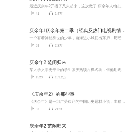
最近庆余年2开播了又火起来，这次做了 庆余年人物志大解读，前期做的 （庆余年全剧情大解读）非常精彩，包含第一部第二部完整剧情，欢迎各位听友去订阅打赏。
41
1.8万
庆余年‖庆余年第二季（经典及热门电视剧情解析）
一个有着神秘身世的少年，自海边小城初出茅庐，历经家族、江湖、庙堂的种种考验、锤炼的故事。 某大学文学史专业的学生张庆熟读古典名著，但他用现代观念剖析古代文学史的论文命题不被叶教授所认可。为了让叶教授成为自己的研究生导师，张庆决定通过写小说...
81
2.2万
庆余年2 范闲归来
某大学文学史专业的学生张庆熟读古典名著，但他用现代观念剖析古代文学史的论文命题不被叶教授所认可。为了让叶教授成为自己的研究生导师，张庆决定通过写小说的方式，进一步阐述自己想要表达的观点。在他的小说中，身世神秘的少年——范闲，自小跟随奶奶...
1523
133.2万
《庆余年2》的那些事
《庆余年》是一部广受欢迎的中国历史题材小说，由猫腻所著，讲述了范闲这个年轻人在庆国的历险故事。它不仅拥有深厚的历史背景，还融入了政治斗争、武侠元素和丰富的人物塑造。如果你已经对第一部的故事着迷，那么第二部的播客专辑无疑将是一个绝佳的选择...
37
2123
庆余年2 范闲归来