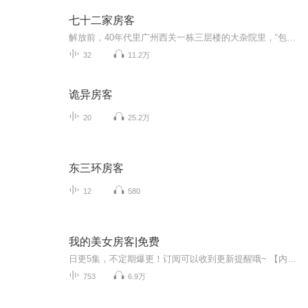
七十二家房客
解放前，40年代里广州西关一栋三层楼的大杂院里，“包租公”太子炳、“包租婆”八姑和七十二家房客交织所发生的许多妙趣横生、让人忍俊不禁又发人深省的故事。
32
11.2万
诡异房客
20
25.2万
东三环房客
12
580
我的美女房客|免费
日更5集，不定期爆更！订阅可以收到更新提醒哦~ 【内容简介】 在滨海市的喧嚣中，秦若，一位曾是顶尖佣兵的神秘人物，带着一身绝技回归平凡生活。一次偶然的邂逅，他救下了被追杀的美女夏飞轩，从此命运交织。秦若开了一家名为燕来客的餐馆，夏飞轩成了店...
753
6.9万