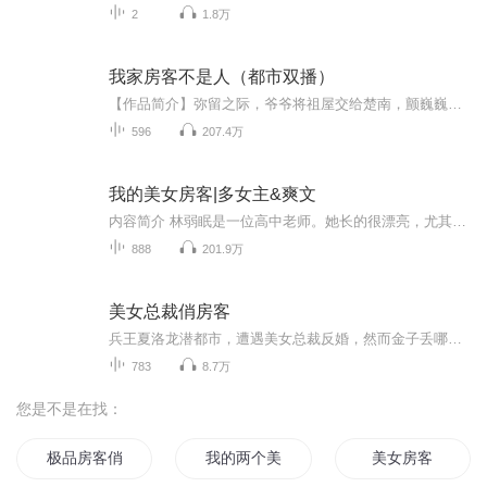
2
1.8万
我家房客不是人（都市双播）
【作品简介】弥留之际，爷爷将祖屋交给楚南，颤巍巍道：“这些房客……不……不是人！” 楚南发誓要跟这些让爷爷临死还惦记的房客们势不两立。头七刚过上门收租，谁知女房客说自己是鬼差，要帮他开眼，带他抓鬼赚阴德交租。 那一刻，他感觉房客为了不交租...
596
207.4万
我的美女房客|多女主&爽文
内容简介 林弱眠是一位高中老师。她长的很漂亮，尤其那温柔的性格，再加上性感的身体，每次跟我打招呼的时候，都让我无法忘怀。因此，我深深的爱上了她。自从遇见她后，我的脑海中都是她的身影。她老公也是一名老师，他们结婚三年却没有孩子，家里拆迁了...
888
201.9万
美女总裁俏房客
兵王夏洛龙潜都市，遭遇美女总裁反婚，然而金子丢哪都会光。刚回到家，接二连三的美女就找上门来了，什么火爆警花、豪门千金、御姐老师、冷艳杀手、清纯校花纷纷求房东收留……淘气美女总裁，肠子都悔青了！都走开，夏洛是我老公，实在不行，我也要做大的！
783
8.7万
您是不是在找：
极品房客俏房东
我的两个美女房客
美女房客