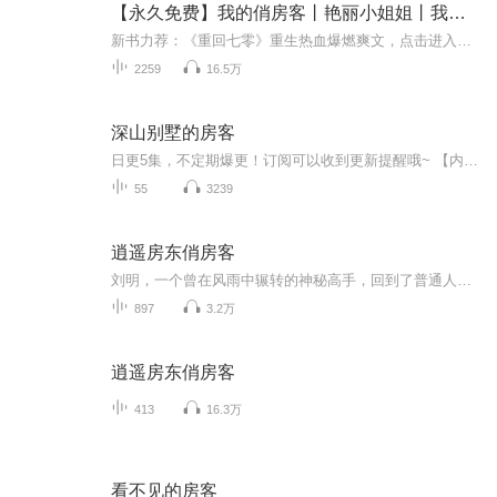
【永久免费】我的俏房客丨艳丽小姐姐丨我的美女房客
新书力荐：《重回七零》重生热血爆燃爽文，点击进入新书力荐:《桃运神医》搞笑&热血，梗多多&车速快，点击进入新书力荐:《九州邪尊》搞笑&热血，传承&强势&逆袭梗多多&车速快，点击进入新书力荐:《时光之河》搞笑&热血，逆袭梗多多&车速快，点击进入新书力...
2259
16.5万
深山别墅的房客
日更5集，不定期爆更！订阅可以收到更新提醒哦~ 【内容简介】 这部悬疑小说集，由十部短篇小说组成。《深山别墅的房客》讲述了一位作家，误入一座灵异的别墅，命丧于此；《午夜来电》，是一个诡异的电话把男主带向了诡异的未来；《我来自幽灵岛》，再...
55
3239
逍遥房东俏房客
刘明，一个曾在风雨中辗转的神秘高手，回到了普通人的世界。在飞机上，他与气质非凡的空姐田甜、冰冷魅力的女警李晴相遇，从此揭开了一段充满戏剧性的都市冒险。每一次英雄救美都带来新的挑战，甚至引来危险势力的觊觎。看似荒唐的际遇背后，是他对故去战...
897
3.2万
逍遥房东俏房客
413
16.3万
看不见的房客