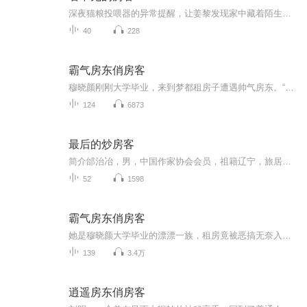
深夜猫粮投喂器的异常提醒，让姜黎发现家中藏着陌生女人，看似完美的男友顾时宴满口谎言。随着调查深入，姜黎发现自己深陷骗局，还与房子真正的主人温以甄意外联手。二人层层剥茧，揭露了顾时宴诈骗、杀人等多重罪行，最终让恶人伏法，姜黎也带着温以甄的...
40
228
霸气房东俏房客
穆晓颜刚刚大学毕业，来到梦都租房子遭遇帅气房东。“房子就在那边，锦绣年华一期的房子，二十四小时保安巡逻，刷卡进入，二十四小时电梯热水，拎包入住哦！你可以去看看房子。”“这里，真的只要四百八十八？”“就这价，爱租不租！”
124
6873
最后的炒房客
简介邰治冶，男，中国作家协会会员，祖籍辽宁，旅居厦门。曾出版长篇小说《翻盘》、《欲望迷城》《守望远方的时光》《西出阳关》《划过时代的流星》《平行线的远方》和发表中篇小说《天荒荒》《海蓝蓝》等。做过电视剧编剧，其编剧的《大漠英魂》在全国各...
52
1598
霸气房东俏房客
她是穆晓颜大学毕业的漂漂一族，租房竟被恶搞无奈入住高档小区，没错！的确是高档小区而且是拎包入住，就这样，两个不同阶层的人开始了“同居”生活，可等待小妮子的却是.....快看！霸气房东羽豪又开始“折腾”小妮子了！不过咱们的羽豪还是很怜香惜玉的呦...
139
3.4万
逍遥房东俏房客