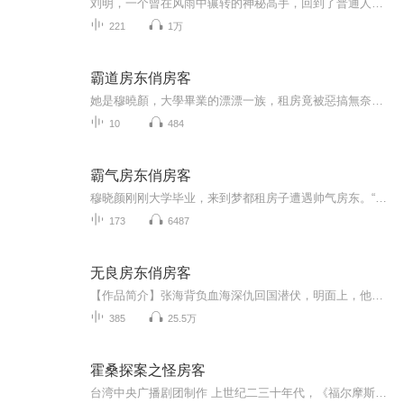
刘明，一个曾在风雨中辗转的神秘高手，回到了普通人的世界。在飞机上，他与气质非凡的空姐田甜、冰冷魅力的女警李晴相遇，从此揭开了一段充满戏剧性的都市冒险。每一次英雄救美都带来新的挑战，甚至引来危险势力的觊觎。看似荒唐的际遇背后，是他对故去战...
221
1万
霸道房东俏房客
她是穆曉顏，大學畢業的漂漂一族，租房竟被惡搞無奈入住高檔小區，沒錯！的確是高檔小區而且是拎包入住！就這樣，兩個不同階層的人開始了“同居”生活，可等待小妮子的卻是……快看！霸氣房東羽豪又開始‘折騰’小妮子了！不過，咱們的羽豪還是很護食滴主...
10
484
霸气房东俏房客
穆晓颜刚刚大学毕业，来到梦都租房子遭遇帅气房东。“房子就在那边，锦绣年华一期的房子，二十四小时保安巡逻，刷卡进入，二十四小时电梯热水，拎包入住哦！你可以去看看房子。”“这里，真的只要四百八十八？”“就这价，爱租不租！”
173
6487
无良房东俏房客
【作品简介】张海背负血海深仇回国潜伏，明面上，他是一个日常捉弄美女房客的无良房东，暗地里，他是一个杀手榜上未曾一败的冷酷杀手。他可以让房客们爱恨交加，也可以令猎物们闻风丧胆。然而，这一切都是假象，是他为报血海深仇而忍辱负重的重重伪装……...
385
25.5万
霍桑探案之怪房客
台湾中央广播剧团制作 上世纪二三十年代，《福尔摩斯探案》的翻译者程小青创作的《霍桑探案》，是以《福尔摩斯探案》为蓝本，构筑的中国式的侦探故事。