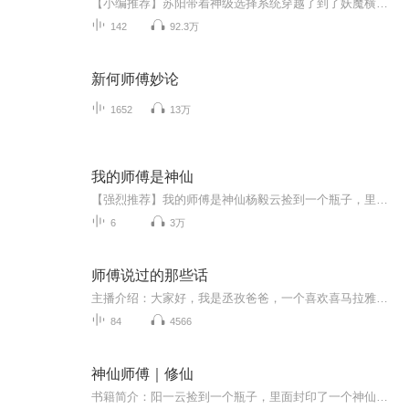
【小编推荐】苏阳带着神级选择系统穿越了到了妖魔横行，僵尸厉鬼纷纷出世的世界，成为了林正英的徒弟。【简介】【飞卢中文网独家签约作品】苏阳穿越了，正逢乱世，天地灵气复苏，妖魔横行，僵尸厉鬼纷纷出世。而苏阳带着神级选择系统，成为了林正英的徒弟...
142
92.3万
新何师傅妙论
1652
13万
我的师傅是神仙
【强烈推荐】我的师傅是神仙杨毅云捡到一个瓶子，里面封印了一个神仙，感觉我要屌了……快传我泡妞心法，不行，你得拯救世界……我要打脸高富帅，不行，世界需要你……我不要你总行了吧，滚……【主播/作者】作者：上殿播讲：老莫
6
3万
师傅说过的那些话
主播介绍：大家好，我是丞孜爸爸，一个喜欢喜马拉雅的忠实听众。节目主题：记录生活中的经典语录，期待能为你带来不一样的心灵感悟！
84
4566
神仙师傅｜修仙
书籍简介：阳一云捡到一个瓶子，里面封印了一个神仙，感觉我要屌了……快传我泡妞心法，不行，你得拯救世界……我要打脸高富帅，不行，世界需要书籍简介：阳一云捡到一个瓶子，里面封印了一个神仙，感觉我要屌了……快传我泡妞心法，不行，你得拯救世界…...