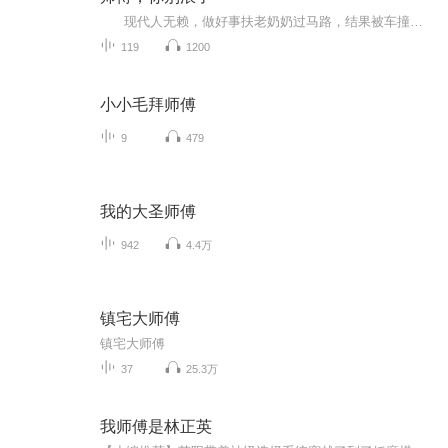
现代人无赖，做好事扶老奶奶过马路，结果被车撞了，意外穿越到修仙世界！穿越人士必备系统，各种资源，各种碾压，要求百年内成为青云大陆的第一门派。看我无赖师傅如何带领众弟子走向人生巅峰！ 搞笑，逗逼，各种就是爽爽爽，想轻松一下...
119
1200
小小毛拜师傅
9
479
我的大圣师傅
942
4.4万
镇宅大师傅
镇宅大师傅
37
25.3万
我师傅是林正英