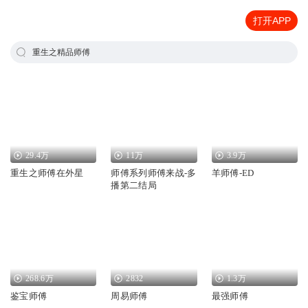
打开APP
重生之精品师傅
29.4万
11万
3.9万
重生之师傅在外星
师傅系列师傅来战-多
羊师傅-ED
播第二结局
268.6万
2832
1.3万
鉴宝师傅
周易师傅
最强师傅