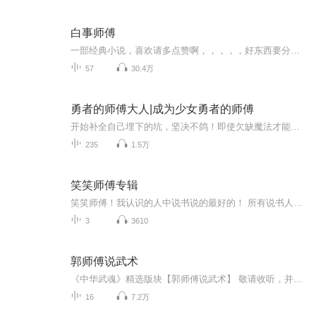
白事师傅
一部经典小说，喜欢请多点赞啊，，，，，好东西要分享给小伙伴啊，所有专辑完全免费，本小说情节跌宕起伏，内容紧扣发展脉搏。。绝对震撼你的耳膜，，，，还等什么，赶快来吧，记住点赞分享啊，分享点赞。。。。一部经典小说，喜欢请多点赞啊，，，，，好东西要分享给小伙伴啊，所有专辑完全免费，本小说情节跌宕起伏，内容紧扣发展脉搏。。绝对震撼你的耳膜，，，，还等什么，赶快来吧，记住点赞分享啊，分享点赞。。。。
57
30.4万
勇者的师傅大人|成为少女勇者的师傅
开始补全自己埋下的坑，坚决不鸽！即使欠缺魔法才能，仍以骑士为目标，每天勤奋锻炼的「万年骑士候补生」少年维恩。 某天，出现在他面前的，是前往讨伐魔王并凯旋归来的青梅竹马「美少女勇者」蕾媞西亚。身为帝国英雄的她，对全国说的一句话，彻底改变...
235
1.5万
笑笑师傅专辑
笑笑师傅！我认识的人中说书说的最好的！ 所有说书人中和我关系最好的！ 哈哈
3
3610
郭师傅说武术
《中华武魂》精选版块【郭师傅说武术】 敬请收听，并提宝贵意见！
16
7.2万