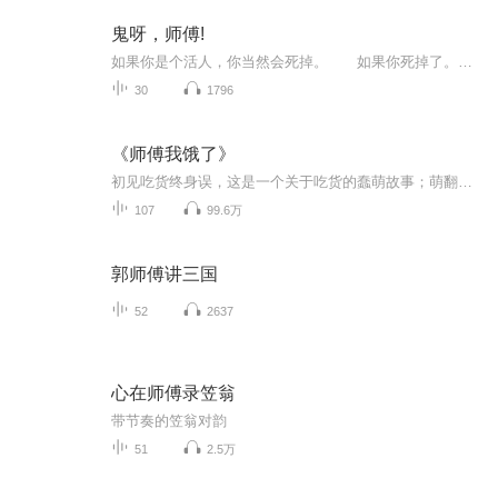
鬼呀，师傅!
如果你是个活人，你当然会死掉。 如果你死掉了。 你当然就是一个死人。 如果你是一个死人，你当然就是一个废物。...
30
1796
《师傅我饿了》
初见吃货终身误，这是一个关于吃货的蠢萌故事；萌翻你的师徒甜宠日常，爱情有点萌、有点甜、有点...蠢；女主是一只自带寻宝只进不出吃货属性的萌徒。 男主是一只手贱爱投食萌徒面前各种忠外人面前各种凶的师傅。“师傅我饿。”林清岑睁着湿漉漉的大眼睛看...
107
99.6万
郭师傅讲三国
52
2637
心在师傅录笠翁
带节奏的笠翁对韵
51
2.5万