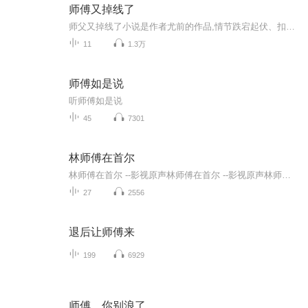
师傅又掉线了
师父又掉线了小说是作者尤前的作品,情节跌宕起伏、扣人心弦，是一本情节与文笔俱佳的言情小说
11
1.3万
师傅如是说
听师傅如是说
45
7301
林师傅在首尔
林师傅在首尔 --影视原声林师傅在首尔 --影视原声林师傅在首尔 --影视原声
27
2556
退后让师傅来
199
6929
师傅，你别浪了