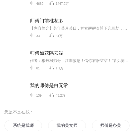
4669
1447.2万
师傅门前桃花多
【内容简介】某年某月某日，神女醒醒奉旨下凡历劫，却被好友一脚踹下云端，从此整个人生轨道完全走偏……本以为就她这非富即贵的身份，再怎么不济也是个王侯将相，怎的就成了个乞丐？要饭有风险，外出需谨慎。羞涩啊！她竟然能被名震六界的战神强行捡回去...
33
61万
师傅如花隔云端
作者：穆丹枫帅哥，江湖救急！借你衣服穿穿！”某女剥光正修炼某邪王，然后逍遥跑路。某邪王清醒之后咬牙：搜！给我掘地三尺也要把她搜出来！他是这个大陆众生膜拜的圣尊，神秘，高贵，不可攀。。她现代杀手之王，对他的评价是：妖孽，变态，神棍。她避他如蛇蝎，他缠她如缠藤。她腹黑狠辣，无情无爱，虐渣虐白莲，快意恩仇，被世人称为妖女魔物。他却将她放在心尖尖上，不容任何人轻辱，他说辱我者尚可原谅，辱她者杀无赦！
61
1.1万
我的师傅是白无常
139
43.2万
您是不是在找：
系统是我师傅
我的美女师傅
师傅是条美蛇精