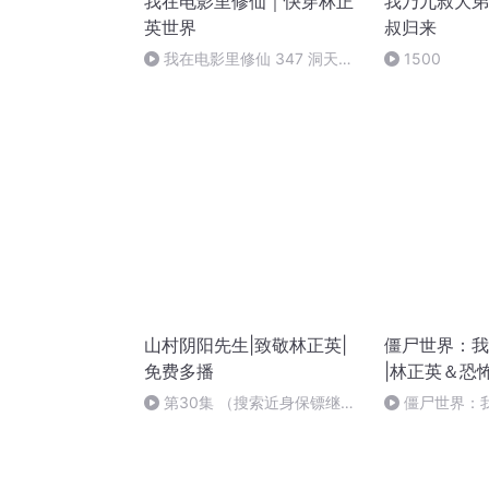
我在电影里修仙｜快穿林正
我乃九叔大弟
英世界
叔归来
我在电影里修仙 347 洞天之
1500
境-归去(大结局)
山村阴阳先生|致敬林正英|
僵尸世界：我
免费多播
|林正英＆恐
第30集 （搜索近身保镖继续
僵尸世界：
收听呦爱你们哟）
347