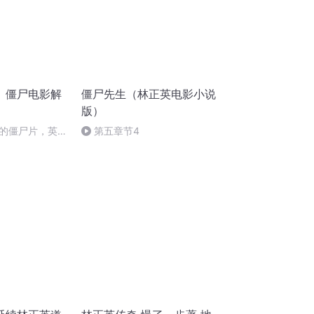
》僵尸电影解
僵尸先生（林正英电影小说
版）
的僵尸片，英叔
第五章节4
大战西洋吸血鬼