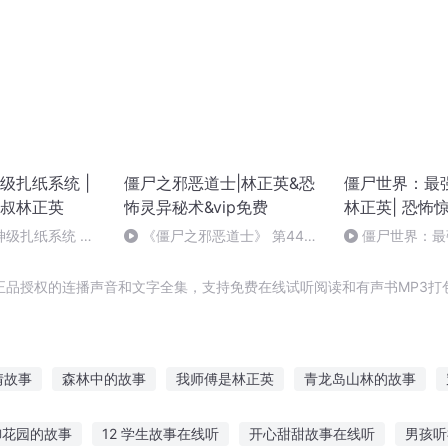
级扎纸系统 |
僵尸之邪恶道士|林正英&恐
僵尸世界：最
叔林正英
怖灵异秘术&vip免费
林正英| 恐怖
神级扎纸系统 第
《僵尸之邪恶道士》 第449
僵尸世界：最
集（完结）
376集（大结局
正品授权的连播声音和文字全集，支持免费在线试听阅读和有声书MP3打
情故事
森林中的故事
我师傅是林正英
青龙岛山林的故事
爱过的女孩的故事
我的师傅是林正英
林忆安的故事
顾长安和
御花园的故事
12 学生故事在线听
开心甜甜故事在线听
男孩听