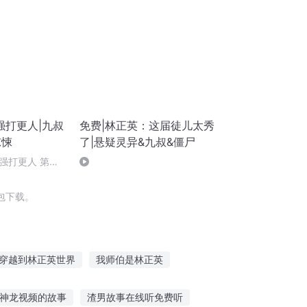
强打更人|九叔
免费|林正英：这届徒儿太秀
惊悚
了|悬疑灵异&九叔&僵尸
强打更人 第
）
包下载。
穿越到林正英世界
我师伯是林正英
李正正不得不说的故事
我的舅舅是林正英
神龙视频的故事
渣男故事在线听免费听