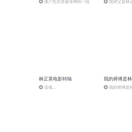
僵尸先生里最传神的一段
我师父是林正
（待续）
林正英电影特辑
我的师傅是林
追魂
我的师傅是
伞.Midnight.Conjuae.1991