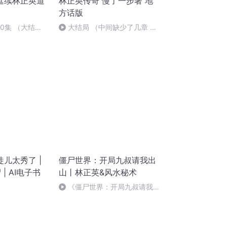
延续林正英道
林正英传奇 慢了一步著 地
方话版
0集 （大结
大结局 （中间缺少了几章 没
有找到 情节略有欠缺）
儿太秀了 |
僵尸世界：开局九叔请我出
| AI电子书
山丨林正英&风水秘术
《僵尸世界：开局九叔请我出
山》第420集（完）