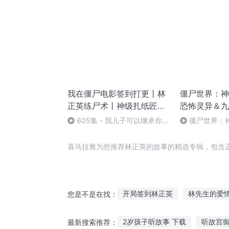
我在僵尸电影签到打更丨林
僵尸世界：神
正英练尸术丨神级扎纸匠系
恐怖灵异＆九
统
605集 - 我儿子可以继承你吗
僵尸世界：
(大结局）
500集
喜马拉雅为您推荐林正英的故事的精选专辑，包含
开局签到林正英
林先生的爱
您是不是在找：
森林里的故事
一个没被真正
2岁孩子听故事 下载
听故宫
最新搜索推荐：