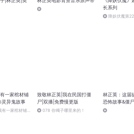
子|林正英|英
林正英电影背景音乐原声带
《降妖伏魔》
长系列
降妖伏魔第22
局）
有一家棺材铺
致敬林正英|我在民国打僵
林正英：这届徒
怖灵异鬼故事
尸|双播|免费慢更版
恐怖故事&僵尸 
我有一家棺材铺
078 你镯子哪里来的！