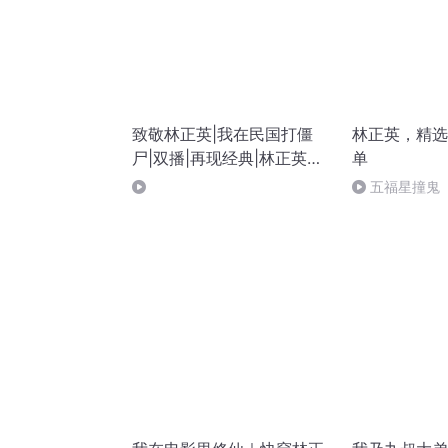
致敬林正英|我在民国打僵
林正英，精选
尸|双播|再现经典|林正英电
单
影全集改编小说
五福星撞鬼