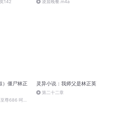
142
凌晨晚餐.m4a
叔）僵尸林正
灵异小说：我师父是林正英
第二十二章
尸至尊686 呵，