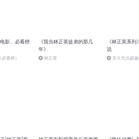
电影、必看榜
《我当林正英徒弟的那几
《林正英系列
年》
说
（必看榜）
林正英
至今无法超越
使用茅山道法，