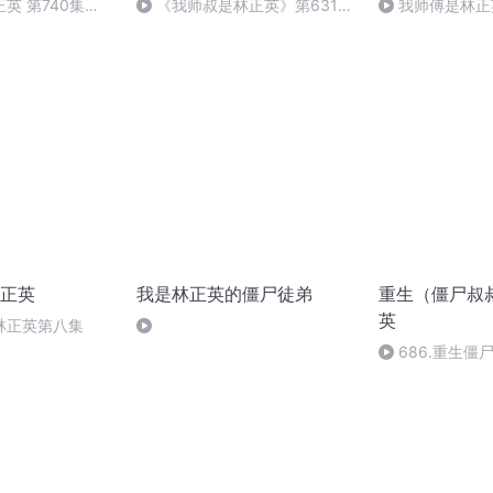
英 第740集
《我师叔是林正英》第631集
我师傅是林正英
大结局（完）
正英
我是林正英的僵尸徒弟
重生（僵尸叔
英
林正英第八集
686.重生僵
如来（完）