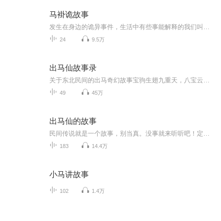
马褂诡故事
发生在身边的诡异事件，生活中有些事能解释的我们叫科学，解释不了的叫玄学，存在即是道理，迷信与科学其实就是一堵墙，只不过走的人站在墙里边，有的人站在墙外边！
24
9.5万
出马仙故事录
关于东北民间的出马奇幻故事宝驹生翅九重天，八宝云光铁刹山东北白话为您讲述关于东北马家那些民间神秘传说传说出马仙家故事感谢大家的收听，喜欢的话关注+订阅。
49
45万
出马仙的故事
民间传说就是一个故事，别当真。没事就来听听吧！定时更新，欢迎定阅！
183
14.4万
小马讲故事
102
1.4万