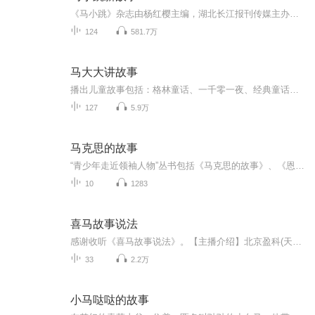
《马小跳》杂志由杨红樱主编，湖北长江报刊传媒主办。这些从严冬写到金秋的故事，会带给你感动、欢笑和启迪。快快加入我们吧，做一颗快乐的＂跳跳糖＂！《马小跳新故事》主播介绍 陪伴你的童年时光，温暖我的声音梦乡。《马小跳新故事》项目团队的指导老...
124
581.7万
马大大讲故事
播出儿童故事包括：格林童话、一千零一夜、经典童话、儿童故事、睡前故事、幼儿故事、益智故事、民间故事、神话故事、成语故事、寓言故事、伊索寓言、童话作文等。 倾听各种儿童故事，在快乐中度过童年！
127
5.9万
马克思的故事
“青少年走近领袖人物”丛书包括《马克思的故事》、《恩格斯的故事》、《列宁的故事》、《毛泽东的故事》（待出版)、《周恩来的故事》(待出版)、《刘少奇的故事》、《朱德的故事》、《邓小平的故事》、《陈云的故事》共9册，选取领袖人物成长经历和革命生...
10
1283
喜马故事说法
感谢收听《喜马故事说法》。【主播介绍】北京盈科(天津)律师事务所律师张运玲。【主要内容】生活离不开法，在这里我将以故事的形式，为您解析百姓生活、时事热点相关的法律问题。【粉丝福利】我会在评论区抽取法律问题解答，或在直播间进行分析，并对粉丝...
33
2.2万
小马哒哒的故事