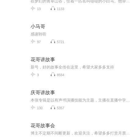
在梦幻的青草山谷，住着一匹名叫哒哒的小白马。他带着纯真的好奇心，与伙伴们经历着关于勇气、分享与自我发现的温馨冒险。每集一个独立小故事，用充满想象力的童话情节，温柔启迪孩子的心灵，在聆听中播下美好品格的种子。我是爱讲故事的兔兔骑士，每晚都...
13
1133
小马哥
感谢聆听
97
5721
花哥讲故事
新号，好的故事全传在这里，希望大家多多支持
3
8554
庆哥讲故事
本张专辑是以有声书演播技能为主题，主播在直播中学习，练习，直播后总结再练习。主播即是有声书资深听友，又一心想成为有声主播。希望大家鼓励支持，关注订阅！
130
5357
花哥故事会
博主不定期不间断更新，欢迎关注，希望多多打赏月票，多多点赞支持。部分作品因审核原因暂时未过审，正在想办法处理。用东北评书式叙事，讲大姨、三舅等市井人物的传奇故事，节奏紧凑、笑点密集又带现实感，接地气又上头。尺度偏大、三观有争议，适合爱东...