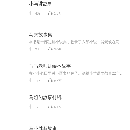
小马讲故事
462
1.5万
马来故事集
本书是一部短篇小说集，收录了六部小说，背景设在马来岛，是一部具有异国情调的小说集。六个发生在马来半岛的精彩故事，写于毛姆游历东南亚期间，呈现出西方文明与东方情调碰撞下的奇异风情。
28
3296
马马老师讲绘本故事
在小小心田里种下语文的种子。深耕小学语文教育22年的好老师为孩子精心选录的绘本故事，是给孩子可靠的成长陪伴。
116
9.8万
马坦的故事特辑
17
6005
马小跳新故事