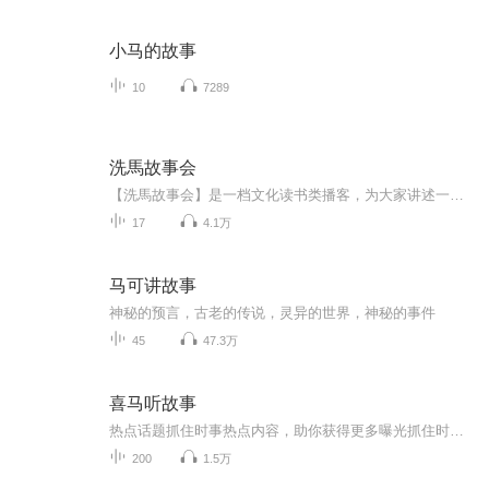
小马的故事
10
7289
洗馬故事会
【洗馬故事会】是一档文化读书类播客，为大家讲述一些基于历史的有趣故事。【收听】适合深夜收听。【主播】李源（钱塘李洗馬），毕业于中国人民大学清史研究所，22岁在《史学理论研究》发过文章。媒体人，脱口秀、影视剧策划。著有《逆袭：人生进阶的基本...
17
4.1万
马可讲故事
神秘的预言，古老的传说，灵异的世界，神秘的事件
45
47.3万
喜马听故事
热点话题抓住时事热点内容，助你获得更多曝光抓住时事热点内容1 生活里的槽点脱口秀是冒犯的艺术？不，是吐槽的艺术。如何将生活中的烦恼转化成笑料，来吐槽，就对了~2 吃什么最养生当90后开始保温杯里泡枸杞，养生话题也成为年轻人群体里最关注的话题之一...
200
1.5万