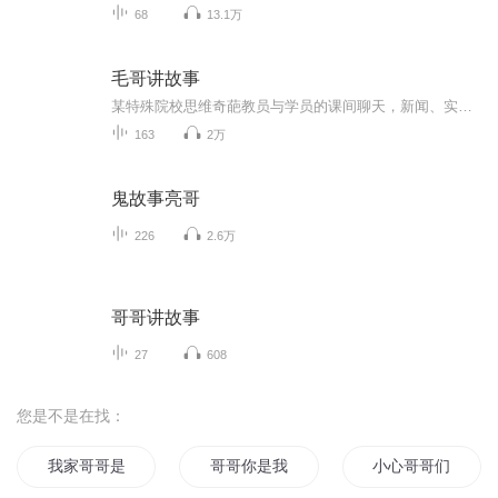
68
13.1万
毛哥讲故事
某特殊院校思维奇葩教员与学员的课间聊天，新闻、实事、人文、历史、科技都有。
163
2万
鬼故事亮哥
226
2.6万
哥哥讲故事
27
608
您是不是在找：
我家哥哥是神仙
哥哥你是我的
小心哥哥们