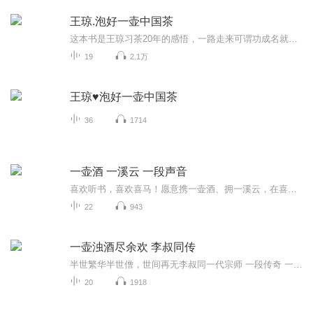
王琼.泡好一壶中国茶
这本书是王琼习茶20年的感悟，一路走来可谓功成名就，但是这本书在经过十遍校对后仍觉忐忑，是因为王琼想把更好的内容呈现给大家，如此谦虚谨慎而成书，品质得以保证。王琼希望与您有更多的交流与研学，借由一杯茶，一起共修，让你我都能有更多的成长。这是一本厚重的书，精美的纸张印刷，具有独特气质的图片，是一本集茶修表达、文化梳理、自学教程、智慧启迪为一体的综合型生活类书目。也是对“茶修”这一概念的首次集结和出版，具体诠释了“借茶修为，以茶养德”这一理念，书中可谓毫无保留地对和静茶修进行了高度凝练和梳理分享——通过文字与图片的传导，把技艺与能量融汇其中，将文化与艺术归真生活，分享一杯茶的智慧，传递中国茶的美好！
19
2.1万
王琼♥泡好一壶中国茶
36
1714
一壶酒 一溪云 一段声音
喜欢听书，喜欢喜马！愿意携一壶酒、拥一溪云，在喜马的平台上留下自己的一段声音。
22
943
一壶浊酒尽余欢 李叔同传
半世繁华半世僧，世间再无李叔同一代宗师 一段传奇 一种精神
20
1918