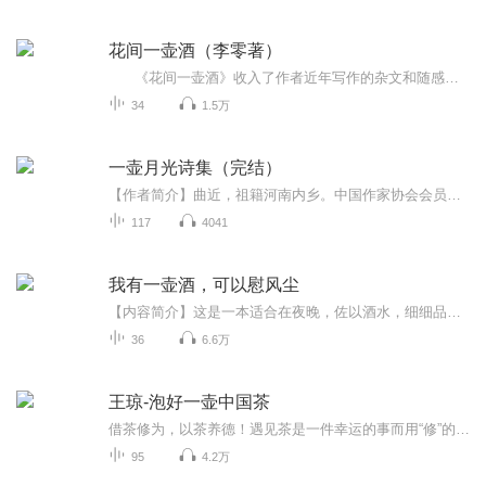
花间一壶酒（李零著）
《花间一壶酒》收入了作者近年写作的杂文和随感，全部属于“凡人小史”，即作为一个普通百姓冷眼旁观，对身边的历史、书本上的历史，讲点个人的看法。这些看法，虽然也利用了一点专业知识和杂览偶得的读书感想，但作者关心的事在有如工业流水线的专业学术中没有位置，只能用业余的方式，另外找个地方说话。 内容大致可以分为五个方面。第一组文章，只有两篇，是个引子。第二组有六篇，是谈战争或与战争有关的事，属于“武”的话题。第三组有七篇，是讨论与读书人有关的事，则是“文”的话题。...
34
1.5万
一壶月光诗集（完结）
【作者简介】曲近，祖籍河南内乡。中国作家协会会员。曾任兵团作家协会副主席、石河子文联副主席、《绿风》诗刊主编、石河子作家协会主席等职。副编审职称。曾出席第六、第七次中国作家协会全国代表大会。连续4次被授予石河子市“拔尖人才”称号。主编的《...
117
4041
我有一壶酒，可以慰风尘
【内容简介】这是一本适合在夜晚，佐以酒水，细细品读的书。故事里每个人都有自己的挣扎和迷茫，也有自己的坚持和信仰，成人的世界，即使没那么美好，也依然有梦想和真情可以酌以下酒。酒是什么，在我们漫长的一生里，它可能只是我们生命里无足轻重的过客...
36
6.6万
王琼-泡好一壶中国茶
借茶修为，以茶养德！遇见茶是一件幸运的事而用“修”的方式把茶与自我成长连接起来则是一件幸福的事以茶为师用茶之美好自勉遇见未知的自己！
95
4.2万