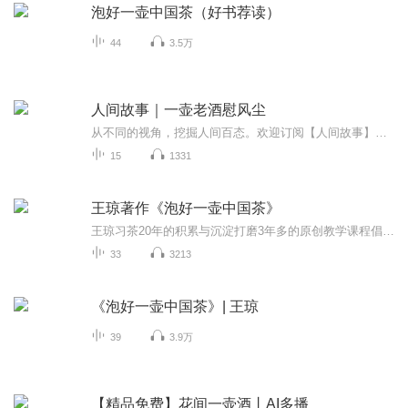
泡好一壶中国茶（好书荐读）
44
3.5万
人间故事｜一壶老酒慰风尘
从不同的视角，挖掘人间百态。欢迎订阅【人间故事】，这是一档由一位曾经是程序猿、现在是项目经理、一直自诩为诗人、现今在人大哲学系考研，梦想研究完二十四史的90后悫哥制作的畅聊播客。本档节目将从人间出发，不限时代和空间，一起探索未知的知识和智...
15
1331
王琼著作《泡好一壶中国茶》
王琼习茶20年的积累与沉淀打磨3年多的原创教学课程倡导“茶师十律”量化“行茶十式”践行“日日行茶·时时羞耻人”的茶修理念实现“借茶修为·以茶养德”的茶修宗旨
33
3213
《泡好一壶中国茶》| 王琼
39
3.9万
【精品免费】花间一壶酒丨AI多播