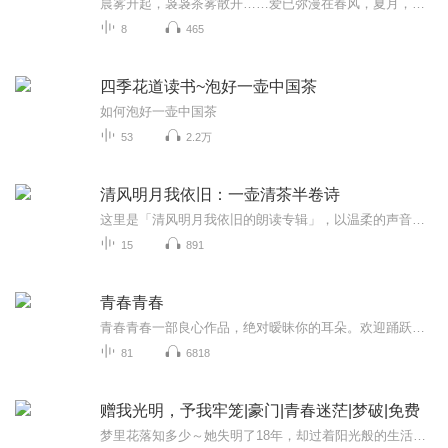
晨雾升起，袅袅茶雾散开……爱已弥漫在春风，夏月，秋雨，冬雪。默默听，静静看，与我一起通过这本书，探寻幸福的温馨、人性的美丽、生命的价值、爱的力量……
8
465
四季花道读书~泡好一壶中国茶
如何泡好一壶中国茶
53
2.2万
清风明月我依旧：一壶清茶半卷诗
这里是「清风明月我依旧的朗读专辑」，以温柔的声音，为您朗诵经典诗词与散文。愿每一段文字，都能在喧嚣中为您带来片刻的宁静与共鸣。这里没有枯燥的诗词赏析，也没有长篇大论的文学课。只有一首首经典诗词，和一段段懂你的声音陪伴。当你在深夜失眠、在...
15
891
青春青春
青春青春一部良心作品，绝对暧昧你的耳朵。欢迎踊跃点评评论，多多点赞啊。感谢您的支持和厚爱。一部良心作品，绝对暧昧你的耳朵。欢迎踊跃点评评论，多多点赞啊。感谢您的支持和厚爱。一部良心作品，绝对暧昧你的耳朵。欢迎踊跃点评评论，多多点赞啊。感谢您的支持和厚爱。一部良心作品，绝对暧昧你的耳朵。欢迎踊跃点评评论，多多点赞啊。感谢您的支持和厚爱。一部良心作品，绝对暧昧你的耳朵。欢迎踊跃点评评论，多多点赞啊。感谢您的支持和厚爱。一部良心作品，绝对暧昧你的耳朵。欢迎踊跃点评评论，多多点赞啊。感谢您的支持和厚爱。
81
6818
赠我光明，予我牢笼|豪门|青春迷茫|梦破|免费
梦里花落知多少～她失明了18年，却过着阳光般的生活，有相敬如宾的父母，一个善解人意的知心好友，还收获了一份浪漫的爱情，当某一天她突然重见光明，发现这一切都是假的⋯••她，该何去何从……