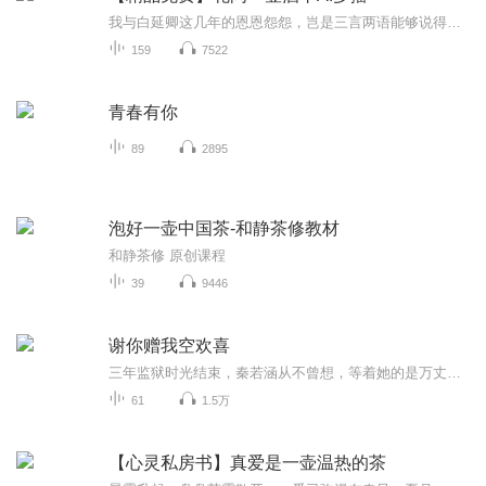
我与白延卿这几年的恩恩怨怨，岂是三言两语能够说得清楚。我问起这些年对我是否真心，而他言语间一实一虚、吞吞吐吐。日复一日，年复一年，我朝不保夕、无人庇佑，不敢再有任何眷恋和期待。有人告诉我，这是劫，过了，就好了。我笑了，我坠的是万劫，怎还...
159
7522
青春有你
89
2895
泡好一壶中国茶-和静茶修教材
和静茶修 原创课程
39
9446
谢你赠我空欢喜
三年监狱时光结束，秦若涵从不曾想，等着她的是万丈深渊。她有她的苦衷，被人牵着鼻子走，所以也扮演着他的心头恨。然而当背后的真相揭开，他慌了，也悔了。而她笑着跟他说：“聂子安，谢你赠我一场空欢喜。”…
61
1.5万
【心灵私房书】真爱是一壶温热的茶