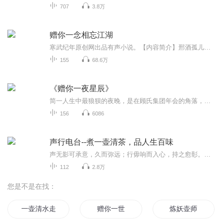
707
3.8万
赠你一念相忘江湖
寒武纪年原创网出品有声小说。【内容简介】邢酒孤儿一个，江湖混混一枚，既无名利钱财，也无绝世武功。他觉得自己一定是前世造了什么孽，所以身边的人个个比他高大上，个个比他有能耐，并且邪乎得全是断袖。标签: 情敌变情人 江湖狗血【作者/主播介绍】二...
155
68.6万
《赠你一夜星辰》
简一人生中最狼狈的夜晚，是在顾氏集团年会的角落，亲眼看着上司将她熬了数月的心血，呈给了那位高高在上的总裁顾西洲，并署上了别人的名字。无人角落，她蹲在安全通道里，对着电脑上被删除的原始文件，第一次感到绝望。“这就放弃了？”一道清冷的声音自...
156
6086
声行电台--煮一壶清茶，品人生百味
声无影可承意，久而弥远；行毋响而入心，持之愈彰。领悟每一份真谛，聆听每一次感动。亲爱的朋友，在这里，我们不等春花，不候秋月，一壶清茶，一杯清酒，声行电台，等你款款而来……
112
2.8万
您是不是在找：
一壶清水走天下
赠你一世
炼妖壶师