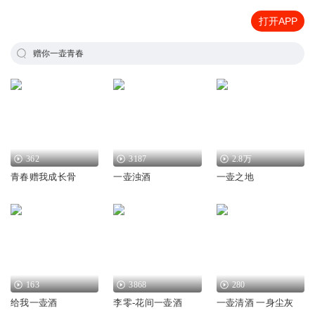
打开APP
赠你一壶青春
362
3187
2.8万
青春赠我成长骨
一壶浊酒
一壶之地
163
3868
280
给我一壶酒
李零-花间一壶酒
一壶清酒 一身尘灰