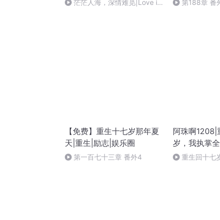
茫茫人海，深情难觅|Love is
第188章 番
hard to find in a sea of faces|
茫茫人海，深情難覓
【免费】重生十七岁那年夏
阿珠啊1208
天|重生|励志|娱乐圈
岁，我执掌全
第一百七十三章 番外4
重生回十七
口1273