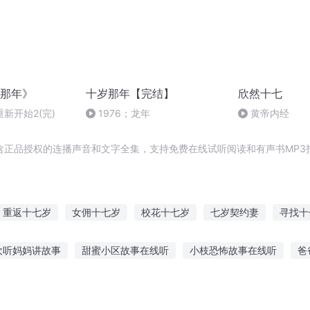
那年》
十岁那年【完结】
欣然十七
新开始2(完)
1976；龙年
黄帝内经
含正品授权的连播声音和文字全集，支持免费在线试听阅读和有声书MP3
重返十七岁
女佣十七岁
校花十七岁
七岁契约妻
寻找十
岁那年夏天
十七岁的心
都市之七岁大宗师
海贼七岁大将
欢听妈妈讲故事
甜蜜小区故事在线听
小枝恐怖故事在线听
爸
情歌
十七岁的你
十七岁的花开
童适合听的有声故事
细听粤语流行的故事
黑马情侣故事在线听