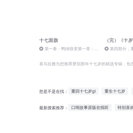
十七面旗
（完）《十岁
第一卷：鸭绿惊变第一章：江
第四部分，重
风猎猎
喜马拉雅为您推荐梦回那年十七岁的精选专辑，包
重回十七岁gl
重生十七岁
您是不是在找：
美人计妖后十七岁
重生十七
口哨故事原版在线听
特别喜
最新搜索推荐：
那年十七岁的我们
十七岁的
小刘陪你听故事视频全集
儿