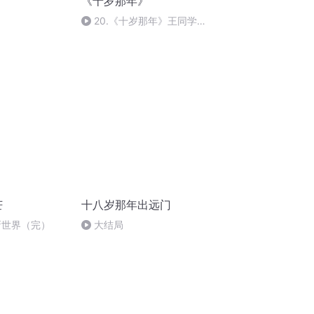
《十岁那年》
20.《十岁那年》王同学
（5.2）（5）
芒
十八岁那年出远门
新世界（完）
大结局