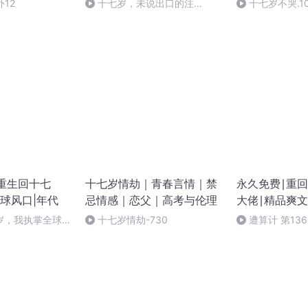
外12
十七岁，未说出口的注
十七岁不哭.1
脚-730
|重生回十七
十七岁情劫｜青春言情｜禁
永久免费∣重
球风口|年代
忌情感｜恋父｜高考与伦理
大佬∣精品爽
岁，我执掌全球风
十七岁情劫-730
遭算计 第13