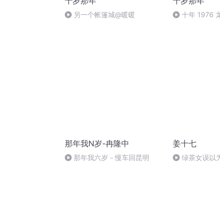
十岁那年
十岁那年
另一个帐篷城@暖暖
十年 1976 
那年我N岁-冉隆中
姜十七
那年我六岁－慢车回昆明
绿茶女误以
到我是她老公