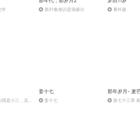
那年代，那岁月2
梦回11岁
龙年
第91集相识是场缘分
番外篇
姜十七
那年岁月- 麦
为我是小三，没想
姜十七
第七十三章 
的顶头上司