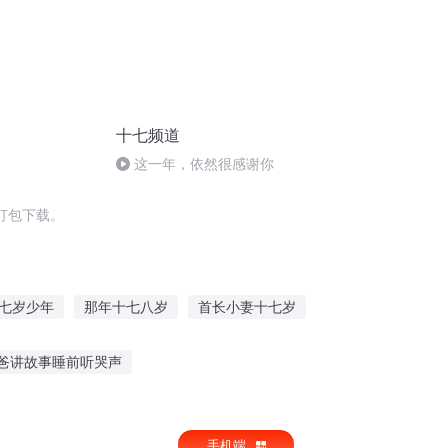
十七频道
这一年，依然很感谢你
打包下载。
七岁少年
那年十七八岁
首长小妻十七岁
老公大我七岁
十七岁的校园爱恋梦幻
爸讲故事睡前听哭声
听懒人讲故事的软件
手机端