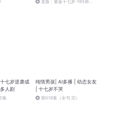
0
龙族：重返十七岁-185师
傅，她是你女儿啊.完
回十七岁逆袭成
纯情男孩| AI多播 | 幼态女友
文多人剧
| 十七岁不哭
60集
第618集（全书.完）