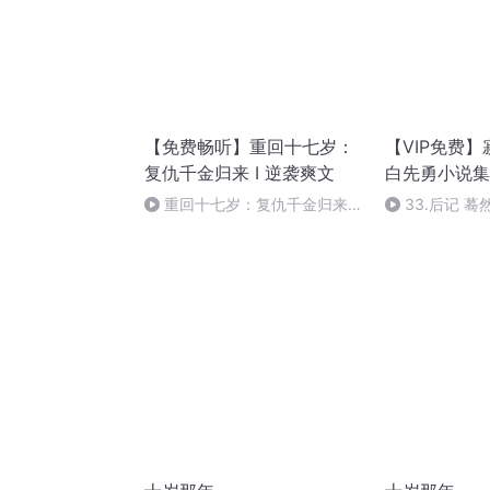
【免费畅听】重回十七岁：
【VIP免费】
复仇千金归来 I 逆袭爽文
白先勇小说集
家经典
重回十七岁：复仇千金归来
33.后记 
第974集