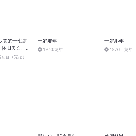
寂寞的十七岁|
十岁那年
十岁那年
|怀旧美文、名
1976:龙年
1976：龙年
蓦然回首（完结）