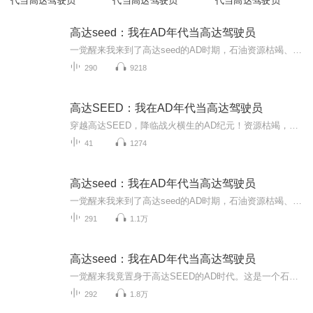
代当高达驾驶员
代当高达驾驶员
代当高达驾驶员
高达seed：我在AD年代当高达驾驶员
一觉醒来我来到了高达seed的AD时期，石油资源枯竭、环境污染日趋严重，经济不景气的风暴席卷全世界。各个国家之间采用排他性的经济封锁政策。在此影响下，地球为几大势力分割。同时，民族、宗教纷争更为激化，世界被卷入第三次世界大战。在这个黑暗的年代...
290
9218
高达SEED：我在AD年代当高达驾驶员
穿越高达SEED，降临战火横生的AD纪元！资源枯竭，阵营对立，地球联合VS扎夫特，星际战争永不停歇。 平凡少年觉醒王牌机师能力，喜提专属机甲，奔赴残酷星际战场。邂逅原作经典人物，周旋多方势力，揭开藏在战争背后的层层阴谋。 光束对轰，机甲死斗，炮...
41
1274
高达seed：我在AD年代当高达驾驶员
一觉醒来我来到了高达seed的AD时期，石油资源枯竭、环境污染日趋严重，经济不景气的风暴席卷全世界，各个国家之间采用排他性的经济封锁政策，在此影响下，地球为几大势力分割，同时，民族、宗教纷争更为激化，世界被卷入第三次世界大战。在这个黑暗的年代...
291
1.1万
高达seed：我在AD年代当高达驾驶员
一觉醒来我竟置身于高达SEED的AD时代。这是一个石油资源已然枯竭、大地满目疮痍的纪元。环境污染日益加剧，经济衰退的阴影笼罩着全人类。国与国之间筑起高墙，以排他性的封锁政策相互对峙。在这片分裂的废土之上，地球被几大势力割据，而民族与宗教的冲突...
292
1.8万