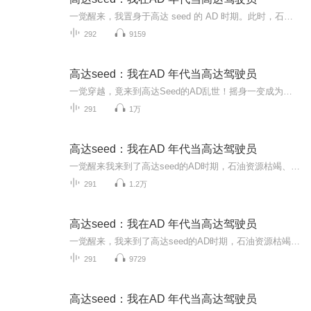
一觉醒来，我置身于高达 seed 的 AD 时期。此时，石油资源已然枯竭，环境污染如脱缰野马般日趋严重，经济不景气的风暴以排山倒海之势席卷全球。各个国家纷纷筑起排他性的经济封锁高墙，受此影响，地球被几大势力瓜分割据。与此同时，民族矛盾与宗教纷争不...
292
9159
高达seed：我在AD 年代当高达驾驶员
一觉穿越，竟来到高达Seed的AD乱世！摇身一变成为高达驾驶员！在资源枯竭、战火纷飞的世界，驾驶酷炫机甲直面硝烟与挑战。激烈。空战、近身搏斗，每一场战斗都是生与死的考验。与队友并肩，在宇宙纷争中寻找和平曙光，体验热血沸腾的机甲冒险，感受勇气与...
291
1万
高达seed：我在AD 年代当高达驾驶员
一觉醒来我来到了高达seed的AD时期，石油资源枯竭、环境污染日趋严重，经济不景气的风暴席卷全世界，各个国家之间采用排他性的经济封锁政策，在此影响下，地球为几大势力分割，同时，民族、宗教纷争更为激化，世界被卷入第三次世界大战。在这个黑暗的年代...
291
1.2万
高达seed：我在AD 年代当高达驾驶员
一觉醒来，我来到了高达seed的AD时期，石油资源枯竭，环境污染日趋严重，经济不景气的风暴席卷全世界，各个国家之间采用排他性的经济封锁政策，在此影响下，地球为几大势力分割，同时，民族、宗教纷争更为激化，世界被卷入第三次世界大战。在这个黑暗的年...
291
9729
高达seed：我在AD 年代当高达驾驶员