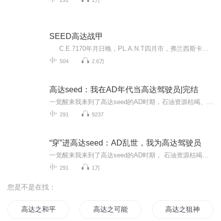
SEED高达战甲
C.E.7170年月日晚，PL.A.N.T四月市，弗兰西斯卡官邸 我正悠然的坐在书桌旁看书。两天前，父亲去卫星尤尼乌斯视察，但他竟然只带了母亲和妹妹，却把我扔在了家里，还说什么，你是长子，大人不在家时看家是理所当然’这样的话，真是气死人，...
504
2.6万
高达seed：我在AD年代当高达驾驶员|完结
一觉醒来我来到了高达seed的AD时期，石油资源枯竭、环境污染日趋严重，经济不景气的风暴席卷全世界，各个国家之间采用排他性的经济封锁政策，在此影响下，地球为几大势力分割，同时，民族、宗教纷争更为激化，世界被卷入第三次世界大战。在这个黑暗的年代...
291
9237
“穿”进高达seed：AD乱世，我为高达驾驶员
一觉醒来我来到了高达seed的AD时期， 石油资源枯竭、环境污染日趋严重，经济不景气的风暴席卷全世界。 各个国家之间采用排他性的经济封锁政策。 生在此影响下，地球为几大势力分割。 同时，民族、宗教纷争更为激化，世界被卷入第三次世界大战。 在这个黑...
291
1万
您是不是在找：
高达之和平
高达之可能的未来
高达之狙神传说