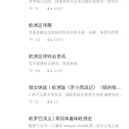
本专辑已完结，球迷朋友可以关注收听我的另一档节目，《每日足彩分析》，每天给大家详解一场足彩比赛，帮助提高大家的投注收益。收听链接：https://www.ximalaya.com/album/65000366万众瞩目的2021欧洲杯终于要来了，其实他应该叫2020欧洲杯的，但由于疫情...
79
10.8万
欧洲足球圈
非著名解说员郭灿亮联合众多名家、杂家，每周为您带来欧洲足坛最新动向，赛事点评和辛辣观点，敬请订阅收听点评分享。
232
23.9万
欧洲足球转会资讯
五大联赛转会资讯，球星奇闻
706
12.9万
猫女咪妮丨欧洲版《罗小黑战记》《猫的报恩》
1.荷兰儿童文学女皇、国际安徒生奖得主安妮·施密特自己最满意的故事；2.1971年“银石笔奖”获奖作品，想象力爆棚的猫控奇幻喜剧；3.欧洲版《罗小黑战记》，风车王国无比奇特的猫物语，幻想大师彭懿力荐；4.似人似猫，诙谐又温馨，人猫斗智，过目又难忘；5...
32
1万
欧罗巴演义 | 章回体趣味欧洲史
配套公众号：仁谦说 renqian-shuo欧洲，这片土地上诞生了无数的故事。这里曾有英雄谱写的史诗，伟人描绘的杰作，王朝更替的变迁，和科学文明的突破，当然，也曾有制度带来的黑暗，病毒传播的天灾，妄人点燃的烽火，和战争烧毁的家园。欧几里得，亚里士多德...