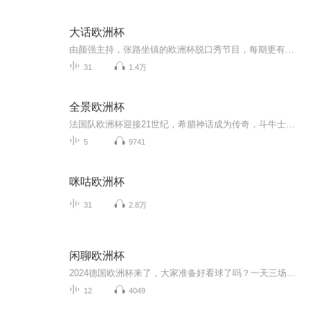
大话欧洲杯
由颜强主持，张路坐镇的欧洲杯脱口秀节目，每期更有大牌美女嘉宾魅力撩球。
31
1.4万
全景欧洲杯
法国队欧洲杯迎接21世纪，希腊神话成为传奇，斗牛士王朝辉煌无比，葡萄牙破茧成蝶爆冷夺冠，意大利足球回家狂欢罗马……让我们回顾欧洲杯，回顾经典！
5
9741
咪咕欧洲杯
31
2.8万
闲聊欧洲杯
2024德国欧洲杯来了，大家准备好看球了吗？一天三场实在顶不住了。苏队说他还要看晚场的美洲杯，一天四场球。疯了！不管怎么样，我们算是迟到了， 但也还是来这儿继续聊了。
12
4049