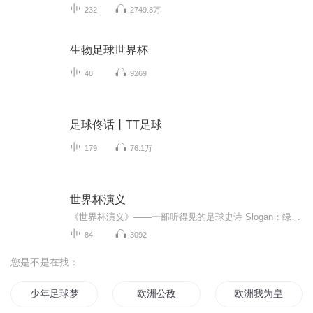
232
2749.8万
生物足球世界杯
48
9269
足球佟话丨TT足球
179
76.1万
世界杯演义
《世界杯演义》——一部听得见的足球史诗 Slogan：绿茵场没有剧本，这里全是最真实的人类故事。 这不是一档念数据、讲战术的足球节目。 这是一部用章回体讲述的世界杯百年传奇。从1930年雷米特拎着皮箱登上横渡大西洋的邮轮，到2022年梅西跪地亲吻大力神杯...
84
3092
您是不是在找：
少年足球梦
欧洲公敌
欧洲我为皇