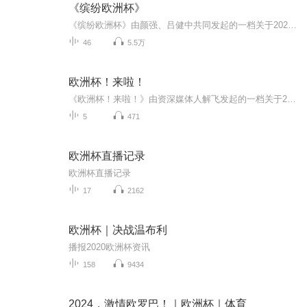
《缤纷欧洲杯》
《缤纷欧洲杯》由颜强、吕健中共同发起的一档关于2020欧洲杯的播客节目。两位资深的欧洲足球专家将通过24支国家队与地区代表队，为听众朋友带来不一样的足球故事与分析，以及更多的人文、经济、历史等方面的解读。缤纷欧洲杯，好运足球汇，欧洲杯期间每个比赛日前的下午18:00，欢迎您准时收听。
46
5.5万
欧洲杯！来啦！
《欧洲杯！来啦！》由资深媒体人解飞发起的一档关于2024欧洲杯的播客节目。分析赛场内的焦点，关注赛场外的事件。欧洲杯期间每个比赛日上线，欢迎您准时收听。
5
471
欧洲杯直播记录
欧洲杯直播记录
17
2162
欧洲杯｜决战温布利
播报2020欧洲杯资讯
158
9434
2024，激情欧罗巴！｜欧洲杯｜体育