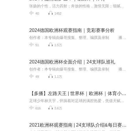
张扬的个性，活力四射；奔放的性格，激情无限；细腻的技术，叹为观止；默契的配合，天衣无缝；精妙的射门，吸引眼球；团结的球队，征服世界。 错与过, 尘土尽昨归。功与名, 何处寄干戈。历经风霜, 归期无望。谁在绿荫深处, 许谁一世荣光。
40
1452
2024德国欧洲杯观赛指南｜竞彩赛事分析
创作者：本专辑由爆哥搜集、整理、编撰及录制 播讲人：爆哥 主账号：爆哥有料 内容介绍：本专辑是一本2024德国欧洲杯观赛指南手册，您可以从中全面的了解本届欧洲杯方方面面的消息，从比赛场馆介绍到24支欧洲国家队的人...
51
1.5万
2024德国欧洲杯全面介绍｜24支球队巡礼
创作者：本专辑由爆哥搜集、整理、编撰及录制 播讲人：爆哥 主账号：爆哥有料 内容介绍：本专辑是一本2024德国欧洲杯观赛指南手册，您可以从中全面的了解本届欧洲杯方方面面的消息，从比赛场馆介绍到24支欧洲国家队的人...
49
1.1万
【多播】左路天王 | 世界杯｜欧洲杯｜体育小说｜热血足球 | 绿茵传奇
足球少年林天宇，怀揣着对足球的满腔热爱，凭借天赋以及出色的球技和坚韧的意志。从初入佛罗伦萨的青涩少年，到崭露头角的足球新星，拼尽一切最终成为左路天王！
616
3.6万
2021欧洲杯观赛指南 | 24支球队介绍&每日赛事预测