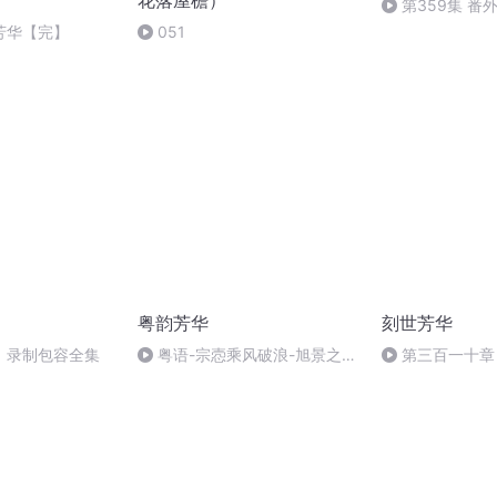
花落屋檐）
第359集 番
的
落芳华【完】
051
粤韵芳华
刻世芳华
】录制包容全集
粤语-宗悫乘风破浪-旭景之声
第三百一十章
&露露