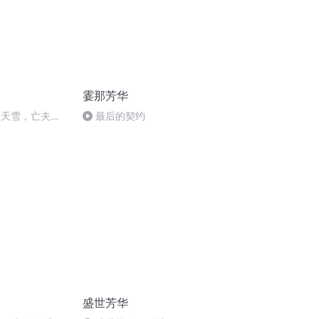
霎那芳华
漫天雪，亡夫伴
最后的契约
盛世芳华