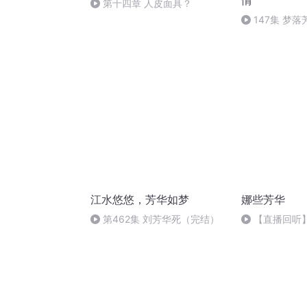
情
第十四章 人皮面具？
147集 梦
江水悠悠，芳华如梦
娜些芳华
第462集 刘芳华死（完结）
【直播回听