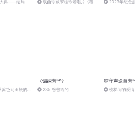
雀大典——结局
戏曲珍藏宋桂玲老唱片《穆桂
2023年纪
英下山》
专场演出
《锦绣芳华》
静守声途自芳
从篱笆到田埂的绽
235 爸爸给的
楼梯间的爱情