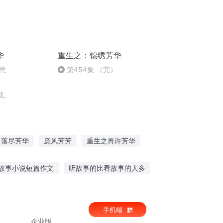
华
重生之：锦绣芳华
意
第454集 （完）
载。
落尽芳华
庞风芳芳
重生之再许芳华
世芳华
月刹芳华
那时芳华
故事小说短篇作文
听故事的比看故事的人多
讲故事在线听
夜听忍让的故事
手机端
企业版