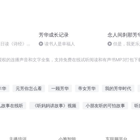
芳华成长记录
念人间刹那芳
4日读《诗经》第
读书人是幸福人
但是，我更乐
7遍
授权的连播声音和文字全集，支持免费在线试听阅读和有声书MP3打包下
年华
元芳你怎么看
一顾芳华
帝女芳华
我的芳华时代
月华
千古名芳
元芳来了
明月芳华
芳华只为倾城
盛
儿故事在线听
《听妈妈讲故事》视频
小朋友听的可怕故事
听
事在线听
狂想背景故事在线听
能让孩子听的英语故事
谭咏麟
真真听故事
听纪实故事品人间冷暖
主播培训
小雅智能
车联网平台