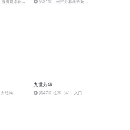
外 萧掩是李衡远
第24集：何惟芳和蒋长扬幸
福相守
九世芳华
 大结局
第47章 往事（41）入口