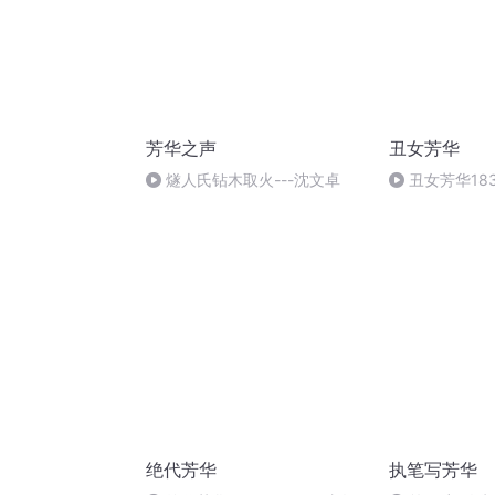
芳华之声
丑女芳华
燧人氏钻木取火---沈文卓
丑女芳华18
绝代芳华
执笔写芳华