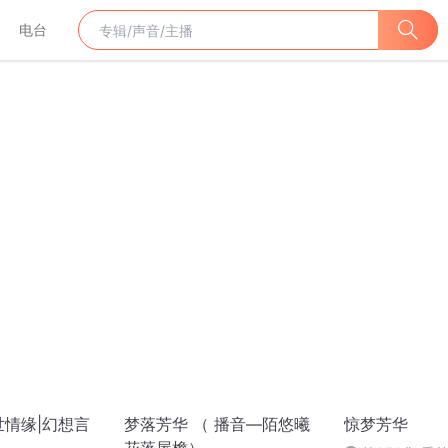
电台
世情缘|幻想言
梦落芳华 （ 播音—陌悠曦
惊梦芳华