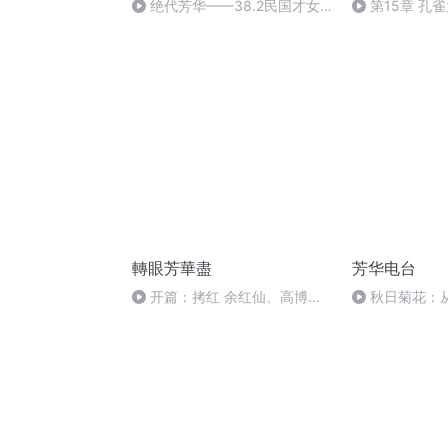
绝代芳华——38.2民国才女
第15章 孔
庐隐（下）
轉眼芳華盡
芳华电台
开篇：拷红 余红仙、高博文
秋日菊花：
(伴奏)
放