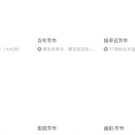
百年芳华
猫哥说芳华
3（大结局）
哪里有事业，哪里就是家-虹
37颂歌化为
云 刘纪宏 诵读
作一支花
梨园芳华
越剧·芳华