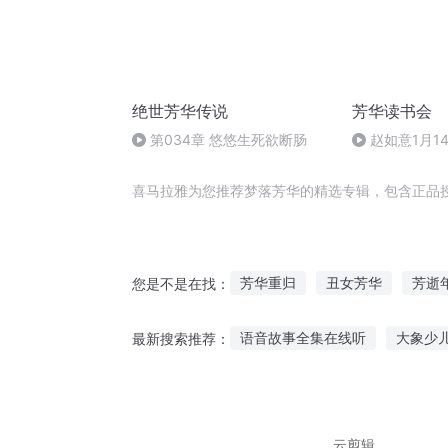
绝世芳华传说
芳华读书会
第034章 悠悠生死欲断肠
赵如意1月1
五段《鄘风》第
喜马拉雅为您推荐梦落芳华的精选专辑，包含正品
芳华重归
丑女芳华
芳逝
您是不是在找：
此生芳华
末日芳华
芳好
语音故事全集在线听
大象少
最新搜索推荐：
唐僧听无天的故事
特警毒故
睡前听故事 对睡眠不好
认认
云剪辑