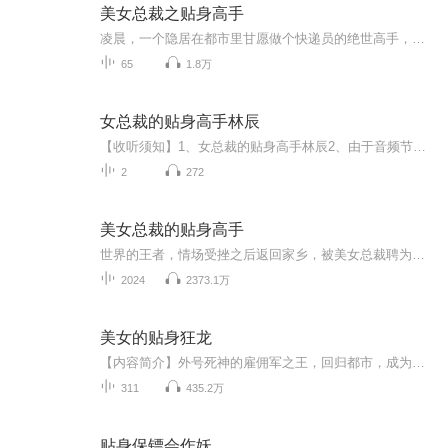
美女总裁之贴身高手
凌晨，一个隐居在都市里甘愿做个快递员的绝世高手，因为一次工作关系，他走进了南荣婉清这个被誉为东海一支花的绝色美女总裁的世界。从此，他的人生开始多姿多彩！邻家小妹，总裁千金，美女大小姐，漂亮女警花，纷至沓来。风流而不下流，且看他如何纵横花都。......
65
1.8万
女总裁的贴身高手林辰
【收听须知】1、女总裁的贴身高手林辰2、由于音频节目更新的比较慢，如想快速阅读小说文字版的全部章节，请在微信中搜索公/众/号【毛毛虫文学】，关注后，并在公/众/号中回复：【1121】，便可快速阅读小说文字版全集。（注意：需要在公/众/号中回复才有效哦）
2
272
美女总裁的贴身高手
世界的王者，情场受挫之后返回家乡，被美女总裁聘为临时男友。无论商场还是战场，高飞，永远是胜利者，永远用双手，书写着属于自己的传奇！【作者/主播简介】作者：风中的阳光，著名网络都市作家，略带一些宅男性格，却又不缺诙谐幽默。文学创作不像是一般...
2024
2373.1万
美女的贴身狂龙
【内容简介】外号死神的雇佣军之王，回归都市，成为女神的贴身保镖。不要在我面前嚣张，否则一拳打爆！【作者简介】故事的角色，酷匠网签约作者，代表作《美女的贴身狂龙》。【主播简介】 关外散人，有声行业年轻从业者，嗓音沉稳有力，富有讲述感，从业以来，先后参与录制《我摸金那些年》《刑警实录》《美女的贴身狂龙》《重生之逆袭系统》《吞天剑主》等多部有声作品。冰澜，有声看好者，喜欢配多人有声剧，先后参与录制多人剧，《浮生梦》《半霜》《离花兑》《魅君心》《美女的贴身...
311
435.2万
贴身保镖会作妖