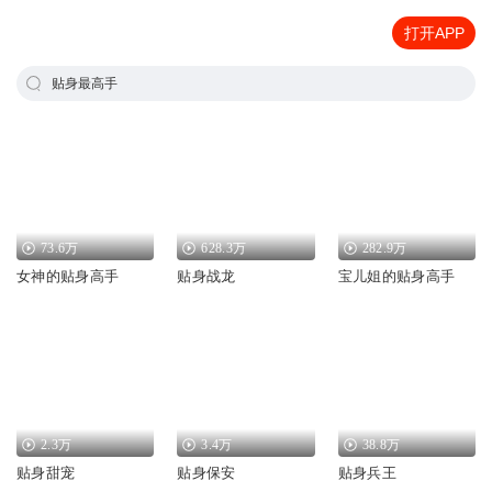
打开APP
贴身最高手
73.6万
628.3万
282.9万
女神的贴身高手
贴身战龙
宝儿姐的贴身高手
2.3万
3.4万
38.8万
贴身甜宠
贴身保安
贴身兵王