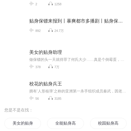
2
1258
贴身保镖来报到丨暴爽都市多播剧丨贴身保镖被争夺
892
24.7万
美女的贴身助理
做保镖的头一天就得罪了何氏大少……真是个倒霉蛋，好好的英雄救美，竟然是个局！擦擦！我林小帅就是个孤儿，不带这么玩的啊！诶？给美女做助理？这是个好差事！身世成谜，清冷高傲……跟我有关系吗！流连花丛，成就复仇大业，这活能干！复仇之路，开启中……
378
7万
校花的贴身兵王
拥有‘人形核弹’之称的亚洲第一杀手组织成员秦武，因老爹的奇异离世返回都市，从此开启了一段新的人生历程，为寻求真相，披荆斩棘威震华夏，一时之间，美丽的校花，冷傲的美女总裁，制服女医生，温柔的空姐，统统向他袭来。
56
3185
您是不是在找：
美女的贴身修真高手
全能贴身高手
校园贴身高手