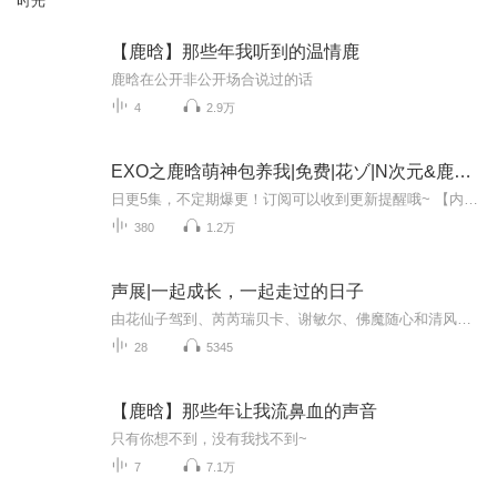
时光
【鹿晗】那些年我听到的温情鹿
鹿晗在公开非公开场合说过的话
4
2.9万
EXO之鹿晗萌神包养我|免费|花ゾ|N次元&鹿晗&落小小&吴世勋&吴亦凡&浅晞&朴雪儿
日更5集，不定期爆更！订阅可以收到更新提醒哦~ 【内容简介】 在一个繁华都市的餐厅里，落小小与神秘莫测的镜颜54E5相遇。落小小直率敢言，渴望在复杂的情感中找到归属，而镜颜54E5的言行却总是令人捉摸不透。一次偶然的点餐，揭开两人关系的序幕，随之而...
380
1.2万
声展|一起成长，一起走过的日子
由花仙子驾到、芮芮瑞贝卡、谢敏尔、佛魔随心和清风拂过的刹那组成的《海棠那魔》小组共同创作完成
28
5345
【鹿晗】那些年让我流鼻血的声音
只有你想不到，没有我找不到~
7
7.1万