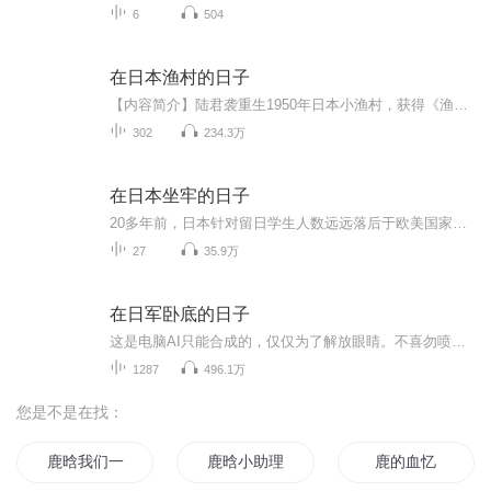
6
504
在日本渔村的日子
【内容简介】陆君袭重生1950年日本小渔村，获得《渔业大王》系统，系统能帮他探测鱼群位置，每次捕鱼都是满载而归。能帮他打造最牛渔场，水产养殖我最吊！此时日本渔业远洋捕捞还没有起步，近海水产养殖业还没有发展。陆君袭觉得自己要做北海道渔场的主人...
302
234.3万
在日本坐牢的日子
20多年前，日本针对留日学生人数远远落后于欧美国家的状况，制定了吸引留学生政策。1983年，日本提出了“10万留学生”的目标。2003年，日本宣布已实现了这一目标。本书的主人公陈百万就是在90年代末，随着赴日留学大潮到了日本，期间经历了无数的坎坷和艰...
27
35.9万
在日军卧底的日子
这是电脑AI只能合成的，仅仅为了解放眼睛。不喜勿喷！！ 看似不起眼的小翻译，在敌人的情报机构中慢慢成长，周旋、钻营、拉拢、打击，编制出自己的一张大网，屡建奇功。可谁能想到，他却是一个三方间谍呢？
1287
496.1万
您是不是在找：
鹿晗我们一起上学吧
鹿晗小助理哪里逃
鹿的血忆