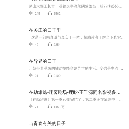
茅山末裔王长青，游轮失事流落阴煞荒岛，校花柳婷婷被饿死鬼缠身。他以五铢钱、桃木剑、血柳条镇百鬼，却惊动红衣厉鬼与山精；为救被鬼差锁魂的校花，他闯酆都、下油锅、借三百万亿冥币买命，更折寿二十年改她必死命数。回魂夜，红衣女鬼再现，赵老师魂魄...
245
8562
在关庄的日子里
这是一部融真诚与真实于一体，帮助读者了解当下真实乡村的优秀文学作品，具有独特价值和生命力。 《在关庄的日子里》是女作家东篱关于扶贫攻坚的一部报告文学作品。作品由两大部分组成，一部分以扶贫干部为主线，一部分以贫困户为主线。作品虽以脱贫攻...
42
2254
在异界的日子
元慧带着满级的辅助技能穿越异世的生活...变强是主流,且看女主如何攀登上武修的高峰,成为不朽传奇!本文等级繁多,上至国家,下至后院,不喜误入!
21
2100
在劫难逃-迷雾剧场-鹿晗-王千源同名影视多人有声剧
《在劫难逃》第一季70集完结了，第二季正在筹划中！敬请期待！ 点关注，不迷“鹿”~ “源”汁原味等你来~同步好剧《他其实没有那么爱你》，正在热播中！同步好剧《非常目击》，前来打call，点击收听！影视剧演员列表王千源 / 鹿晗 / 齐溪 / 乔欣 / 吴越 / ...
71
145.2万
与青春有关的日子