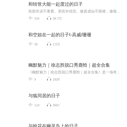
和转世大能一起度过的日子
投胎失误不要紧。系统补偿您。修真成仙不困难，修炼摆摊儿养灵。大能下世，关姐屁事。赚钱升级才要紧。各位老祖各位上仙，要动姐的兽，先过姐这关。本文已完结。
316
36.7万
和空姐在一起的日子Ⅰ-高威/珊珊
30
2.5万
幽默魅力｜徐志胜脱口秀鹿晗｜超全合集
《幽默魅力｜徐志胜脱口秀鹿晗｜超全合集》是一场奇妙的欢笑旅程！徐志胜以其独特的幽默感和犀利的洞察力，将生活中的点滴化为一次次爆笑的脱口秀段子，展现出他非凡的语言魅力。而鹿晗的加入为内容注入了意想不到的火花。通过二人精妙配合，无论是对当代...
9
1828
与狐同居的日子
114
3567
与校花在幽灵岛上的日子