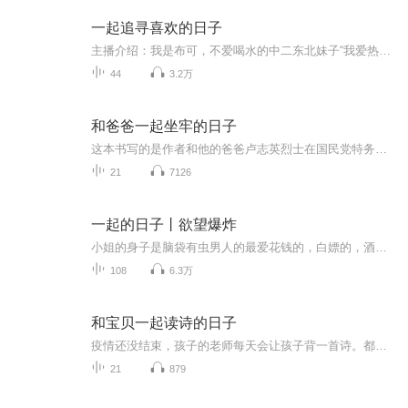
一起追寻喜欢的日子
主播介绍：我是布可，不爱喝水的中二东北妹子“我爱热闹，也爱冷清”一个矛盾体“打工人八小时之外的日常”欢迎一起追寻喜欢的日子～
44
3.2万
和爸爸一起坐牢的日子
这本书写的是作者和他的爸爸卢志英烈士在国民党特务机关监狱中的斗争经历。主人公和妈妈被特务骗到国民党反动派的牢房后，受尽了屈辱和折磨，但是他们没有放弃活着走出去的希望。在爸爸的鼓励下，主人公勇敢地参加了革命行动，担当起了传递报纸的任务。最...
21
7126
一起的日子丨欲望爆炸
小姐的身子是脑袋有虫男人的最爱花钱的，白嫖的，酒吧捡尸的，朋友之间互换的。各种妹子，各种女孩，随心所欲玩的开情史丰富，感情多彩，人性乱伦，都市青色之爱中国都市男女关系错综复杂，在女人身上的快乐，谁能拒绝？
108
6.3万
和宝贝一起读诗的日子
疫情还没结束，孩子的老师每天会让孩子背一首诗。都说诗中自有颜如玉，诗中自有黄金屋，其实，诗中有什么，每个人的理解都不一样，但是诗外的你，一定可以收获陪伴孩子成长的乐趣。
21
879