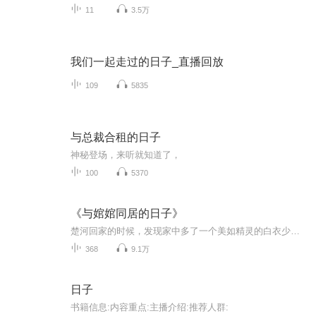
11
3.5万
我们一起走过的日子_直播回放
109
5835
与总裁合租的日子
神秘登场，来听就知道了，
100
5370
《与婠婠同居的日子》
楚河回家的时候，发现家中多了一个美如精灵的白衣少女。白衣，赤足，她说，她叫做婠婠……反穿越！婠婠和师妃暄穿越到现代！……“你们别打了，现在是法制社会，有什么分歧坐下来好好谈一谈…最多我吃点亏，带你们逛街好不好？”劝解无效。无奈楚河拿来零...
368
9.1万
日子
书籍信息:内容重点:主播介绍:推荐人群: