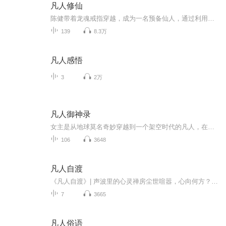
凡人修仙
陈健带着龙魂戒指穿越，成为一名预备仙人，通过利用自身优势，成为修仙者，获得上古仙人的传承，走上上古修仙之路，在神秘诡异的仙人世界进行一系列探险，最后获得永恒的故事。
139
8.3万
凡人感悟
3
2万
凡人御神录
女主是从地球莫名奇妙穿越到一个架空时代的凡人，在修仙盛行的世界，凡人如同蝼蚁般存在，为了回归地球，也为了能在这个世界活下去，女主开启了一路金手指的修仙之路，不断打怪升级并收获男一、二、三、四、五、六、七的青睐。
106
3648
凡人自渡
《凡人自渡》| 声波里的心灵禅房尘世喧嚣，心向何方？《凡人自渡》，一座用声音筑起的禅房，邀你暂避纷扰，聆听内心的回响。每一段声音，都是心灵的梵唱，带你穿越迷雾，触摸生命的本真。在这里，与真实的自己相遇。
7
3665
凡人俗语