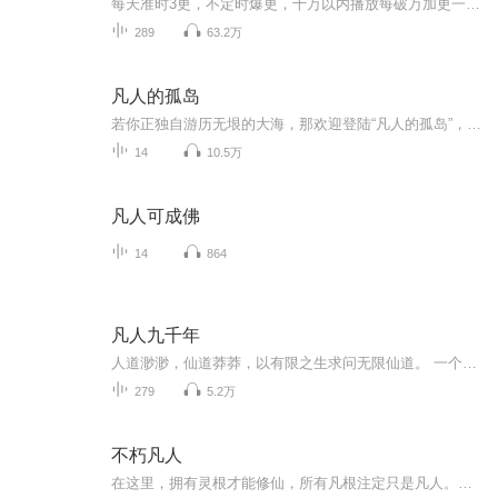
每天准时3更，不定时爆更，十万以内播放每破万加更一集。十万以上每破十万爆更3集内容简介：一将功成万古枯,强者路上尽白骨。一个强者的成长,必将是一次血腥的杀戮之行。踏着无数天才的尸骨,方可走到巅峰。他尚未到时,群英如星;当他到来时,群星陨灭。断不...
289
63.2万
凡人的孤岛
若你正独自游历无垠的大海，那欢迎登陆“凡人的孤岛”，歇息片刻。这座岛上没有美丽的风景，也没有奇珍异宝，而需要认同感的你，将会在这里遇到另一个自己。孤独、寂寞、悲伤、愤怒，“凡人的孤岛”会收藏你的每一份情感，希望你把这些情绪留在岛上，安心...
14
10.5万
凡人可成佛
14
864
凡人九千年
人道渺渺，仙道莽莽，以有限之生求问无限仙道。 一个没有灵根的山村少年，修行九千年，矢志成仙。 开挂的凡人修仙传，也很精彩。人道渺渺，仙道莽莽，以有限之生求问无限仙道。 一个没有灵根的山村少年，修行九千年，矢志成仙。 开挂的凡人修仙传，也很精彩。人道渺渺，仙道莽莽，以有限之生求问无限仙道。 一个没有灵根的山村少年，修行九千年，矢志成仙。 开挂的凡人修仙传，也很精彩。人道渺渺，仙道莽莽，以有限之生求问无限仙道。 一个没有灵根...
279
5.2万
不朽凡人
在这里，拥有灵根才能修仙，所有凡根注定只是凡人。莫无忌，只有凡根，一介凡人！