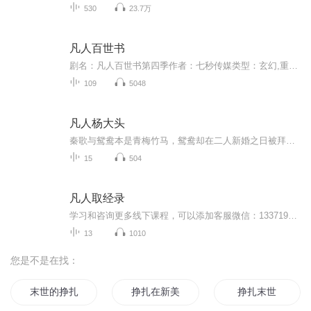
530
23.7万
凡人百世书
剧名：凡人百世书第四季作者：七秒传媒类型：玄幻,重生,系统,逆袭,异界集数：108简介：陈默意外获得百世轮回系统，每世死后可保留意识并提升资质。第一世他退隐经商却遭坏人吴天德杀害，第二世化名林默潜入紫衣门蛰伏十年，努力提升修为，最终让坏人吴天德...
109
5048
凡人杨大头
秦歌与鸳鸯本是青梅竹马，鸳鸯却在二人新婚之日被拜月教主金东方抓去祭月，不堪受辱自尽，秦歌也身受重伤。武林盟主镇远侯田斌之女田思思立誓要嫁给大人物秦歌，而田斌与兵部尚书杨益清指腹为亲，杨益清之子杨繁（即杨凡，吴京饰）比武胜出，但思思与杨繁...
15
504
凡人取经录
学习和咨询更多线下课程，可以添加客服微信：13371927862 进行资咨询！这堂课程围绕着《创业.投资.心灵.人生》这四个主题展开。我经常听到很多人说，在创业的过程中遇到各种各样奇奇怪怪的问题，没有启动资金、没有灵感、没有好的合作伙伴、不会识别好项目、招不到合适的人，竞争太激烈，运气太差，总是很努力却赚不到钱，其实这些问题是中国大多数创业者面临的主要问题，但为什么还是有些创业者能够克服重重困难，把自己的企业经营成了一家卓越的公司，像华为公司、阿里巴巴、腾讯，美团，...
13
1010
您是不是在找：
末世的挣扎
挣扎在新美漫
挣扎末世