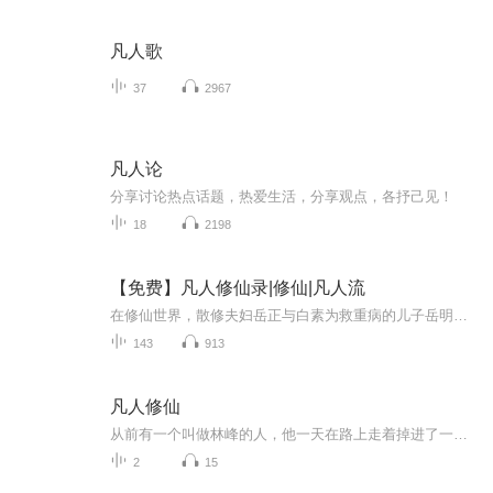
凡人歌
37
2967
凡人论
分享讨论热点话题，热爱生活，分享观点，各抒己见！
18
2198
【免费】凡人修仙录|修仙|凡人流
在修仙世界，散修夫妇岳正与白素为救重病的儿子岳明，踏上寻找九阳玄鸟卵之路。历经艰辛寻到鸟卵时，却遭问仙流三人抢夺。岳正夫妇为子奋起反抗，与强敌展开激烈斗法。修仙之路险阻重重，他们能否成功救子？又将在这奇幻修仙界掀起怎样的波澜？且看《凡人...
143
913
凡人修仙
从前有一个叫做林峰的人，他一天在路上走着掉进了一个洞里洞里有一个传送门，它就忍不住走了进去，然后他来到了修仙世界，开局是一个普通人，慢慢成为修仙记的大神
2
15