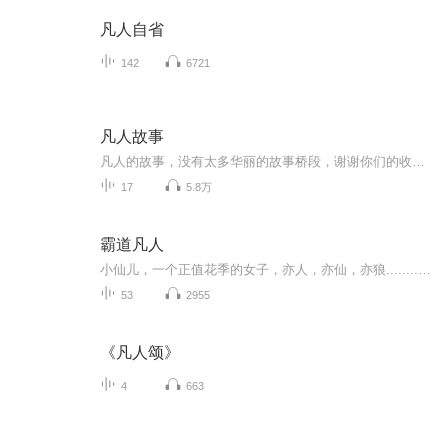
凡人自省
142
6721
凡人故事
凡人的故事，没有太多华丽的故事桥段，谢谢你们的收听。 投稿微信：DJbaixue33 新浪微博@DJ白雪 故事原文：微信公众平台@DJ白雪
17
5.8万
霸道凡人
小仙儿，一个正值花季的女子，亦人，亦仙，亦狼............缠绵悱恻的人狼之恋
53
2955
《凡人颂》
4
663