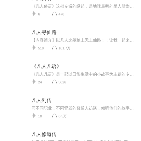
《凡人俗语》这档专辑的缘起，是地球最萌外星人所崇拜的关民爷爷的散文随笔。关民(笔名：关注、光明)，原安徽省策划协会监事会主席、合肥圆方文化传媒董事长，现为安徽品道影视董事、制片人。关爷爷著有《凡人俗语——韩新东总编手记赏析》(上下册)等散文随笔集(由安徽省出版集团黄山书社出版发行)，以及《梨花颂》、《康美之恋》、《茶》、《孩子，我是你的娘》、《我们都是护旗手》、《秋思三章》、《徽商情 民族魂》、《二月的风》、《人性》、《公祭》等诗歌代表作。2015年至今参与《怒放的花儿》、《刘春天的春天》、《窥洞》、《刘将军的墓》、《村上》、《隔离岛上的狗》等多部院线电影的创作拍摄。今日，地球最萌外星人得幸能与关爷爷共同合作，通过自己的声音，让更多喜马拉雅的听众朋友们欣赏到关民爷爷的作品。每周一晚八点，相约在文学世界中。
6
470
凡人寻仙路
【内容简介】以凡人之躯踏上无上仙路！！让我一起来看一个凡人凭借自己的诸般努力，走出自己的一条寻仙之路！【作者/主播】作者：浩然啼鸣，网络小说作家。主播：艺韵有声【购买须知】1、本作品为付费有声书，前80集为免费试听，购买成功后，即可收听，可...
518
101.7万
《凡人凡语》
《凡人凡语》是一部以日常生活中的小故事为主题的专辑，旨在通过平凡人的智慧和经验，给予听众启迪和感悟。专辑中的每个故事都围绕着人性的美好、生活的哲理、情感的共鸣等主题展开，让人们在忙碌的生活中找到共鸣和力量！
24
5826
凡人列传
同不同职业，不同背景的普通人访谈，倾听他们的故事，看到他们为何选择，为何坚持，为何生活。也愿你我都能从中看到彼此。
18
6.5万
凡人修道传