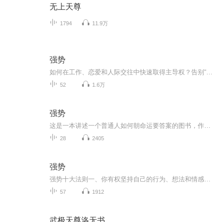
无上天尊
1794
11.9万
强势
如何在工作、恋爱和人际交往中快速取得主导权？告别“不好意思”，不再“委曲求全”，从此摆脱怯弱、纠结与焦虑………
52
1.6万
强势
这是一本讲述一个普通人如何朝命运要答案的图书，作者是千万粉丝博主赫为强哥。本书2大篇章揭示“遇强则强 顺势而为”的人生真谛，17个小节讲透普通人也能复制“掌握命运主动权”的核心要义。无论你身处人生的任何阶段，出身于什么样的家庭，都可以一遍一...
28
2405
强势
强势十大法则一、你有权坚持自己的行为、想法和情感，并对产生的一切后果负责。二、坚持你要做的，不必解释。三、帮不到别人，也不用内疚。四、你有权改变想法。五、犯错不可怕，但要承担后果。六、你有权说“我不知道”。七、要与人交往，但不要刻意讨好...
57
1912
武极天尊洛无书