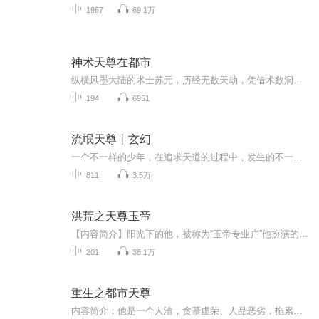
1967
69.1万
神术天尊在都市
纵横风墨大陆的术士苏元，历经无数天劫，凭借术数洞察阴阳乾坤。然而，当他追求不死不灭的圣人境界时，天道老爷震怒，将其打回了二十一世纪的凡间！重返少年时代的苏元，发现自己身处舅舅胡广田的家中，无力再施展神通，但还好周易六爻早已烂熟于心。他能...
194
6951
流氓天尊丨玄幻
一个不一样的少年，在追求天道的过程中，发生的不一样的事。
811
3.5万
洪荒之天尊玉帝
【内容简介】阳光下的他，被称为“玉帝专业户”他扮演的玉帝是最有威严的；暗夜的他，被称为“黑夜帝王”，帝王法旨一出，无人不从。机缘巧合之下穿越成鸿钧道祖门下小童，未来的三界大天尊。【作者/主播】作者：会看书的喵，网络小说作家。主播：视纪印象...
201
36.1万
重生之都市天尊
内容简介：他是一个人渣，贪慕虚荣、人品恶劣，拖累着贫寒的家庭。因为招惹到权势滔天的变态世家子，他害死了唯一的亲人，活在悔恨和自责中。五千年后，他蜕变成紫微星大名鼎鼎的无极天尊，距离渡劫成仙只是一步之遥，但他选择放弃，逆转宗门至高仙决，穿...