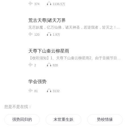
374
1136.5万
荒古天尊|诸天万界
无尽妖魔，亿万仙佛，诸天神圣，若逆我者，皆灭之！！！
120
1.9万
天尊下山秦云柳星雨
【收听须知】1、天尊下山秦云柳星雨2、由于音频节目更新的比较慢，如想快速阅读小说文字版的全部章节，请在微信中搜索公/众/号【黑葡萄文学】，关注后，并在公/众/号中回复：【138】，便可快速阅读小说文字版全集。（注意：需要在公/众/号中回复才有效哦）
2
828
学会强势
81
3132
您是不是在找：
强势回归的他
末世重生妖孽帝少强势宠
势校情缘