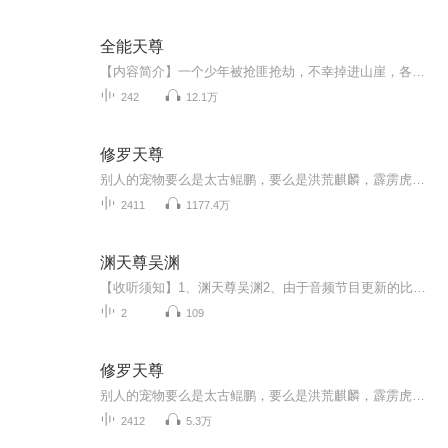
全能天尊
【内容简介】一个少年被抢匪抢劫，不幸掉进山崖，各种奇遇接连不断，同时又是七位天尊的继承人，其中忍者，阴阳师，血族，异能者，天使逐一出场，他以高超的修为，在各界都创了奇迹。在七界也玩出了响当当名声，让人闻风丧胆，闻其名便为之胆战。【作者/主...
242
12.1万
修罗天尊
别人的宠物要么是太古鲲鹏，要么是洪荒麒麟，霹雳虎，震天狮，金刚狼，装逼拉风之余还能当打手！无天倒好，抓了只癞蛤蟆当兽宠，浑身湿漉黏稠，要多恶心有多恶心。关键这蛤蟆比猪脚还大爷，这像什么话！话说猪脚的光环呢？！猪脚的的尊严呢？！可是又有谁能想到，这赖皮蛤蟆将来会进化成为至尊的荒古凶兽，猪脚带着它一起嬉笑怒骂，吆喝装逼，修炼成长，杀遍诸天万界，屠戮神魔，成就修罗天尊！...
2411
1177.4万
渊天尊吴渊
【收听须知】1、渊天尊吴渊2、由于音频节目更新的比较慢，如想快速阅读小说文字版的全部章节，请在微信中搜索公/众/号【毛毛虫文学】，关注后，并在公/众/号中回复：【1070】，便可快速阅读小说文字版全集。（注意：需要在公/众/号中回复才有效哦）
2
109
修罗天尊
别人的宠物要么是太古鲲鹏，要么是洪荒麒麟，霹雳虎，震天狮，金刚狼，装逼拉风之余还能当打手！无天倒好，抓了只癞蛤蟆当兽宠，浑身湿漉黏稠，要多恶心有多恶心。关键这蛤蟆比猪脚还大爷，这像什么话！话说猪脚的光环呢？！猪脚的的尊严呢？！可是又有谁...
2412
5.3万