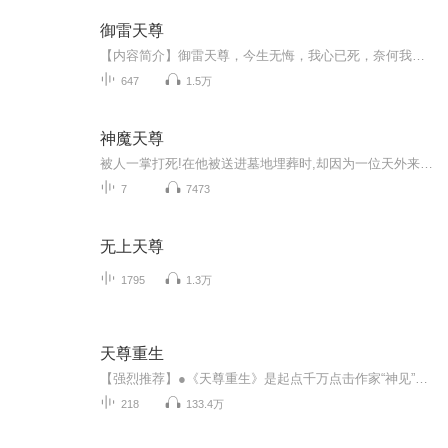
御雷天尊
【内容简介】御雷天尊，今生无悔，我心已死，奈何我却穿越重生。御雷九霄，狂魔乱舞，看我如何天下独尊！凌萧因为女友被一名富二代看上而开始厄运连连。失去了工作，失去了女友，万念俱灰的他选择用生命作为代价去复仇。然而凌萧并没有死，而是穿越到了一...
647
1.5万
神魔天尊
被人一掌打死!在他被送进墓地埋葬时,却因为一位天外来客的到来,起死回生,从棺材里面爬出!命运从此改变 一日花不开终身不成仙 成仙往过 一滴神水,显化一个万族世界;魔剑一挥,斩破三千繁华宇宙。待到神魔通天时,立...
7
7473
无上天尊
1795
1.3万
天尊重生
【强烈推荐】●《天尊重生》是起点千万点击作家“神见”的第二本佳作。●超级IP，数百万点击，起点榜单作品。●由『一度和围脖』为您倾力演绎。【内容简介】一个来自修真世界的强者，因证道成圣受天罚而经脉全断，穿越到异界大陆。虽然力量尽失成为“废人...
218
133.4万