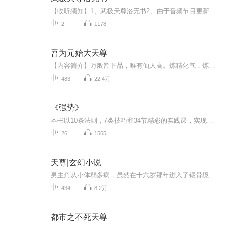
【收听须知】1、武极天尊洛无书2、由于音频节目更新的比较慢，如想快速阅读小说文字版的全部章节，请在微信中搜索公/众/号【黑葡萄文学】，关注后，并在公/众/号中回复：【631】，便可快速阅读小说文字版全集。（注意：需要在公/众/号中回复才有效哦）
2
1178
吾为元始大天尊
【内容简介】万般皆下品，唯有仙人高。炼精化气，炼气化神，炼神返虚，返虚合道，道合九转，始证无上真仙。荒古大陆，李玄生来到这里，注定留下一段传说……【作者/主播简介】作者：偶米粉，网络小说作家。主播：沉梦其中【购买须知】1、本作品为付费有声...
483
22.4万
《强势》
本书以10条法则，7类技巧和34节精彩的实践课，实现你的强势，教会你如何在工作，恋爱和人际交往中快速取得主导权。
26
1565
天尊|玄幻小说
男主角从小体弱多病，虽然在十六岁那年进入了锻骨境界，但是还是没一点用。机缘巧合，他得到得到名师的指点，秉承了上古刺客之道。时逢乱世，苍茫大陆，狼烟四起，人族高层腐朽不堪，魔族伺机吞并世界，“世道乱了，该出手管一管了！”，于是魔种降世，整...
434
8.2万
都市之不死天尊