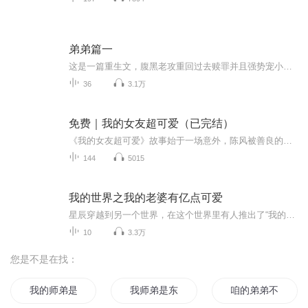
弟弟篇一
这是一篇重生文，腹黑老攻重回过去赎罪并且强势宠小受，前世有多虐，今世就有多宠。前世老攻属于美强惨，小受属于丑强惨，今世到最后属于美强双绝！
36
3.1万
免费｜我的女友超可爱（已完结）
《我的女友超可爱》故事始于一场意外，陈风被善良的夏以彤从海边救回，彼时他失忆了，对过去一无所知。夏以彤身为夏家大小姐，却天生丽质难自弃，拥有令人心动的美貌 ，可命运对她并不眷顾。后妈张翠萍处处刁难，日常打骂是常事，同父异母的弟弟妹妹也从小...
144
5015
我的世界之我的老婆有亿点可爱
星辰穿越到另一个世界，在这个世界里有人推出了“我的世界knp”，星辰进入游戏，发现整个世界好像只有自己会玩儿……
10
3.3万
您是不是在找：
我的师弟是大能
我师弟是东皇太一
咱的弟弟不可能那