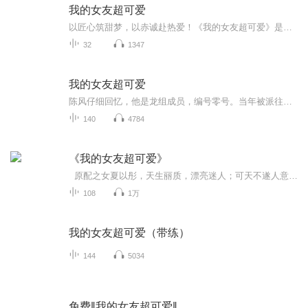
我的女友超可爱
以匠心筑甜梦，以赤诚赴热爱！《我的女友超可爱》是一群追光者用真心打磨的治愈佳作。故事里有软糯甜萌的心动瞬间，有双向奔赴的纯粹爱恋，更有藏在日常里的温暖力量。可爱不是标签，而是藏在细节里的温柔；佳作不负期待，是所有幕后付出的必然回响。这群...
32
1347
我的女友超可爱
陈风仔细回忆，他是龙组成员，编号零号。当年被派往北境战区，以雇佣军的身份，打出了一片天，成为了那里的无上霸主，统治了北境之地。 完成任务，他被召回本是要接受组织的表彰授勋，却在途中私人飞机被击落海洋之中，他奋力逃生。 可伤势太重，在...
140
4784
《我的女友超可爱》
原配之女夏以彤，天生丽质，漂亮迷人；可天不遂人意，后妈张翠萍来到夏家后，每日折磨打骂，更恶毒的是竟然还毒哑了；同父异母的弟弟妹妹也是从小欺负她长大。 两年前，好心的夏以彤在海边救回了失忆的陈风，两人彼此照顾，渐生爱意。直到有一天，宋...
108
1万
我的女友超可爱（带练）
144
5034
免费‖我的女友超可爱‖