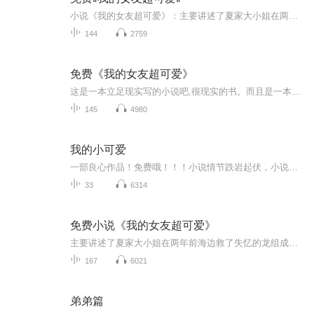
小说《我的女友超可爱》：主要讲述了夏家大小姐在两年前海边救了失忆的龙组成员陈风，之后二人经历诸多风雨，解除种种误会，彼此成就的故事。陈风曾被夏家人视为废物，面对夏以彤家人的反对和驱赶，他仍坚守对以彤的爱。后来随着情节发展，陈风的身份逐渐...
144
2759
免费《我的女友超可爱》
这是一本立足现实写的小说吧,很现实的书。而且是一本甜甜的恋爱小说,高甜,不虐。男主是成功系的,会越来越强大。男主特别...
145
4980
我的小可爱
一部良心作品！免费哦！！！小说情节跌岩起伏，小说角色活灵活现，紧扣事件脉搏，高品质音频！！绝对震撼您的心灵。欢迎您的关注和订阅。。如果喜欢请给作品点赞，点赞，点赞，点赞啊！更希望您将喜欢的节目分享给小伙伴一起来享受！！所有专辑免费，免费，免费！重要的事情说三遍！说三遍！说三遍！说三遍！请做个优雅的动作，，小手点击分享出去吧！小手点击分享出去吧！小手点击分享出去吧！小手点击分享出去吧！小手点击分享出去吧！ 一部良心作品！免费哦！！！小说情节跌岩起伏，小说角色活灵活现，紧扣事件脉搏，高品质音频！！绝对震撼您的心灵。欢迎您的关注和订阅。。如果喜欢请给作品点赞，点赞，点赞，点赞啊！更希望您将喜欢的节目分享给小伙伴一起来享受！！所有专辑免费，免费，免费！重要的事情说三遍！说三遍！说三遍！说三遍！请做个优雅的动作，，小手点击分享出去吧！小手点击分享出去吧！小手点击分享出去吧！小手点击分享出去吧！小手点击分享出去吧！
33
6314
免费小说《我的女友超可爱》
主要讲述了夏家大小姐在两年前海边救了失忆的龙组成员陈风，之后二人经历诸多风雨，解除种种误会，彼此成就的故事。陈风曾被夏家人视为废物，面对夏以彤家人的反对和驱赶，他仍坚守对以彤的爱。后来随着情节发展，陈风的身份逐渐揭开，他和夏以彤在复杂的...
167
6021
弟弟篇