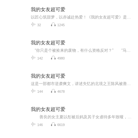
我的女友超可爱
以匠心筑甜梦，以赤诚赴热爱！《我的女友超可爱》是一群追光者用真心打磨的治愈佳作。故事里有软糯甜萌的心动瞬间，有双向奔赴的纯粹爱恋，更有藏在日常里的温暖力量。可爱不是标签，而是藏在细节里的温柔；佳作不负期待，是所有幕后付出的必然回响。这群...
32
1245
我的女友超可爱
“你只是个被捡来的废物，有什么资格反对？” “马上滚出夏家！！” 陈风面对众人的谩骂，却只能无助焦急跪下，对夏以彤的家人恳求道。 “叔叔阿姨，我和以彤真心相爱，求求不要拆散我们。” “让我做什么都可以，求求你们……” 夏以彤...
142
4980
我的女友超可爱
这是一部都市逆袭爽文，讲述失忆的北境之王陈风被善良千金夏以彤救下后，在夏家受尽欺辱却与夏以彤互生情愫。恢复记忆后，陈风凭借龙组零号的隐藏身份与强大实力，护夏以彤周全，打脸势利亲戚、惩治嚣张仇敌，扫清所有阻碍，最终守护爱情与尊严的故事。核...
144
4678
我的女友超可爱
善良的女主夏以彤被后妈及其子女虐待多年致哑，搭救飞机失事后遇难的北境王者陈风，两人心生爱意相互扶持。后陈风恢复记忆，以快递员身份暗中帮助和提携夏以彤成为职场精英，再次过程中引发的爱恨情仇。
146
6619