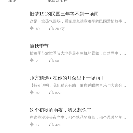
一场梦
眠自然雨声
旧梦1913|民国三年等不到一场雨
这是一篇荡气回肠，看完后充满意难平的民国爱情故事，不仅有男女主人公的爱恨情仇，还夹杂着晚清时期的动荡，爱国人士救亡图存，勇敢斗争。 作者沈鱼藻，著有旧梦系列小说。主播很喜欢这部《旧梦1913》，因个人喜爱录制，练习用，非商用，仅提供试听，文字...
80
28.4万
插秧季节
插秧季节农忙季节大地是最有生机的景象，自然界中，人们的身影点缀其中形成了一种关系的图形解释，自然又美妙，如同天然成像画面，一切都在于主角上场，收笔之关的重要性不言而喻。现在耕种农田，农民只要把握时机就是最好的播种季节，就像绘画下笔创作一...
2
50
睡方精选 ▪ 在你的耳朵里下一场雨II
【特别说明：我们精选有助于健康睡眠的音乐与大家分享，本专辑仅限于非商业用途，我们尊重原创，尊重版权，也乐于分享传播高品质内容。本专辑音乐、图片版权归作者及所属公司所有，如有侵权，请告之，及时删除。联系微信：3168928480】...
92
8275
这个初秋的雨夜，我又想你了
在这些漫漫长夜当中，那个熟悉的身影，那个温暖的笑容，他似乎一直陪伴在身边，而你也会感叹，生命真的很美妙，可以在茫茫人海里，遇到这样一个人，毫无防备的出现，毫无防备的爱，毫无防备的拥有，我只想对你说，想对你说，希望我们不负此生，有你真好……...
17
4213