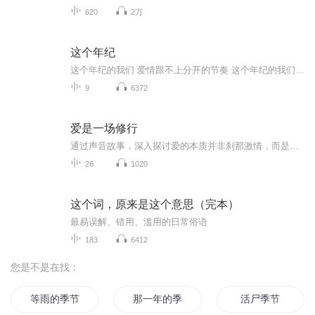
620
2万
这个年纪
这个年纪的我们 爱情跟不上分开的节奏 这个年纪的我们 更珍惜难得的自由 这个年纪的我们 比起从前更容易感动 这个年纪的我们 徘徊在理想与现实之中 不知不觉孤独不再可耻了 不知不觉爸爸的情绪变得脆弱了 不知不觉一把柴米油盐 也成为压力了 不知不觉我们...
9
6372
爱是一场修行
通过声音故事，深入探讨爱的本质并非刹那激情，而是岁月中的坚持与成长，陪伴您领悟爱需要换位思考、互相给予，在争吵与和解中学会包容，最终走向无私奉献与共同成长。这不仅关乎爱情，也是亲子等所有亲密关系的灵魂淬炼。愿这段聆听之旅，助您在爱的修行...
26
1020
这个词，原来是这个意思（完本）
最易误解、错用、滥用的日常俗语
183
6412
您是不是在找：
等雨的季节
那一年的季节
活尸季节