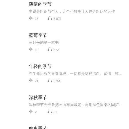
阴暗的季节
主题是组织与个人，几个小故事让人体会组织的运作
18
6.8万
蓝莓季节
三月份的第一本书
19
572
年轻的季节
在生命历程的青春阶段，一切都是这样洁白、多情、纯真、美好、潇洒......，我们真正沐浴于青春的细雨之中，领略了从未有过的年轻风采。
21
6754
深秋季节
深秋季节先线条把画面布局敲定，再用深色渲染巩固扩大，再用浅色渲染进一步扩大。再来点碎片、线条，及人物点缀，水墨之中的柔软及刚硬就有了大的、明确的对比关系了。色彩上去，我突出赭石，用于渲染秋季的色调，我本人也是在四季中喜欢秋季，成熟、有厚...
2
61
魔鬼季节