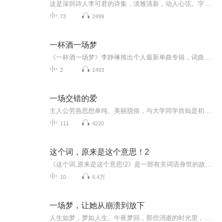
这是深圳诗人李可君的诗集，淡雅清新，动人心弦。字里行间的逸宕、情韵、雅致，表达了一个女子坚强和丰富的内心，同时又呈现淡泊于世看似闲钓春风秋月，但灵魂深处优美绽放的美好。
73
2499
一杯酒一场梦
《一杯酒一场梦》李静琳推出个人最新单曲专辑，词曲由李静琳个人创作完成，北京吉瑞文化传媒有限公司发行。
2
1493
一场交错的爱
主人公劳燕思想单纯、美丽脱俗，与大学同学肖灿是初恋，但阴差阳错没有成婚。大学毕业以后成为杂志社记者，与德国男子阿克曼相恋。由于工作需要又重新邂逅肖灿，旧情复燃，在两段爱情交错中，引起一系列感情的纠葛和道德观念的碰撞。男主角一：肖灿，虽然...
111
4220
这个词，原来是这个意思！2
《这个词,原来是这个意思!2》是一部有关词语身世的故事书，一部让你的中文水平迅速提升的书。原来，很多词的古今用法竟然如此不同，让国学行家带领你重返语文的历史现场，一次看完200则词条当初如何诞生，又如何演变成今日的用法，既长见识，又长知识。原...
10
6.4万
一场梦，让她从崩溃到放下
人生如梦，梦如人生。午夜梦回，那些消逝的时光里，我们究竟经历了什么？又失去了什么？亲情的温暖与背叛，爱情的甜蜜与痛苦，还有那些深藏心底的回忆，它们如同夜空中的繁星，照亮了薛雪凝的旅程，也让她陷入了深深的困惑：到底什么是值得珍惜的？那些想...