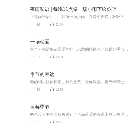
夜雨私语 | 每晚11点像一场小雨下给你听
《夜雨私语》——我像一场小雨，在每个夜晚，轻轻下给你听你好，我是像一场小雨。有人说，雨是天空写给大地的情书。那我愿做那场落在你窗前的夜雨——不惊扰你的梦，只在你醒着的时候，轻轻敲打你的窗，陪你聊聊那些藏在心底的话。这是一个专为夜晚诞生的...
26
2457
一场恋爱
每个人都需要谈恋爱的吧，恋爱的结果无非就是分手与不分手，因此，如何维持一段长期的关系？不论是现在的恋爱关系还是未来的夫妻关系，这都是我们需要面对的世界终极难题。微信：370840134
22
2281
季节的表达
春的绚烂让你惊艳，秋的金黄，让你欣喜。夏天蝉鸣也是歌声。冬天的雪花是浪漫，是圣洁。
30
1386
蓝莓季节
两个没人要的女孩被送到了长满蓝莓的海边山谷，被迫与两位九十一岁的双胞胎老奶奶一起生活，老奶奶特立独行、行为古怪，不断向她们讲述着家族往事，有的荒诞离奇，有的爆笑感人。在老奶奶的影响之下，两个女孩不仅找到了内心的平静，还发现了自己独特的天赋与能力。这个看似普通平凡的夏天，却改变了两个女孩的一生……本书由慕嫣和璃茶共同播出，希望得到您的喜欢！
5
399