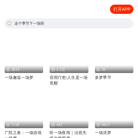
打开APP
这个季节下一场雨
3814
4.5万
56
一场邂逅一场梦
宿雨疗愈|人生是一场
多梦季节
觉醒
1528
482
6455
广院之春：一场游戏
听一场夜雨｜治愈失
一场清梦