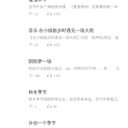
台湾中央广播剧团演播。《魔鬼季節》是葉桑的第一本中長篇小說，在台灣新聞報西子灣副刊連載期間，就廣受矚目。尤其是詭計的佈置，完全合乎古典本格推理的規則，可以比美推理女王阿佳莎．克麗絲蒂的作品。而懸疑、曲折、迷離竹旳氣氛，更處處佈滿緊張大師...
11
3.5万
音乐 在小镇散步时遇见一场大雨
【在小镇散步时遇见一场大雨】闷雷 雨声‖白噪音 放松治愈减压 助眠疗愈冥想 沉浸式催眠 氛围感 古风 小镇 温馨舒适惬意
23
1121
阴阳梦一场
粉丝讨论剧情小据点：qq：499532473“咚……咚……”玉珠家客厅内那古老的钟声敲了整十一下，指针指向十一点。 夜，黑漆漆的，宣泄着百无聊赖的寂静。 客厅的地上，整齐的摆满了白色的蜡烛，一簇簇跳动的烛光将整个屋子映得有些异样。 靠墙...
280
7.4万
秋冬季节
秋冬季节深秋即将过去，初冬即将来临，空气中带着几分凉意，人们不由得做几个扩胸运动，深深的呼吸那清爽而舒肺的空气。有了画面感，就知道如何添加一些具体的形态描绘，从符号的角度是增加丰富的对比度，从画面表现的内容中，需要强调与明确一种氛围，只...
2
59
许你一个季节