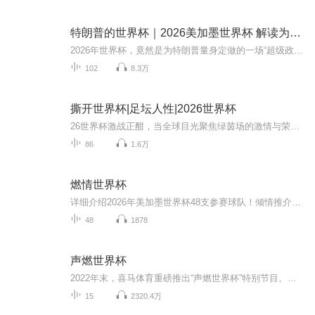
特朗普的世界杯｜2026美加墨世界杯 解读为何是特朗普的世界杯
2026年世界杯，竟然是为特朗普量身定做的一场“超级政治真人秀”？别急着摇头。一个连越位都讲不清的80岁老头，真能让全世界最大的足球盛典，变成他的个人秀场？先给你两个时间点——2018年，美国申办世界杯岌岌可危，特朗普直接发推威胁全球：“谁敢不投...
102
8.3万
撕开世界杯|足坛人性|2026世界杯
26世界杯激战正酣，当全球目光聚焦绿茵场的激情与荣耀，我们带你穿透光鲜表象，直击足坛最真实的暗面。 这不是普通足球评论，而是用厚黑思维拆解资本如何操控俱乐部兴衰、左右赛事走向；用人性逻辑剖析球员转会的利益交换、裁判判罚的灰色地带、足协决策的...
86
1.6万
燃情世界杯
详细介绍2026年美加墨世界杯48支参赛球队！倾情推介本届世界杯8大看点！每个比赛日个性化赛后点评！敬请关注!
48
1878
声燃世界杯
2022年末，喜马体育重磅推出“声燃世界杯”特别节目。笑谈球星故事，闲侃足球文化。元宇宙看世界杯，上中国移动，让观赛大不“移”样，本节目由中国移动独家冠名播出。
15
2320.4万