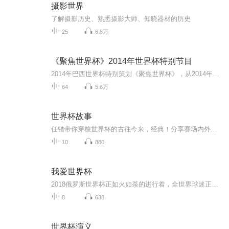
摄影世界
了解摄影历史、熟悉摄影大师、知晓器材的历史
25
6.8万
《聚焦世界杯》2014年世界杯特别节目
2014年巴西世界杯特别策划《聚焦世界杯》，从2014年6月13日-7月14日，每日午晚各播出一期，以让球迷更好的了解世界杯赛场内外资讯与花边，一共32天，64片报道，帮您重温那段全球球迷的难忘记忆~
64
5.6万
世界杯故事
任锴带你穿梭世界杯的古往今来，经典！分享赛场内外的人与事，有趣！
10
880
我爱世界杯
2018俄罗斯世界杯正如火如荼的进行着，全世界球迷正在为这四年一度的盛世狂欢着，灭天生活在世界杯期间推出那些感人至深的足球故事
8
638
世界杯演义