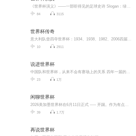
《世界杯演义》——一部听得见的足球史诗 Slogan：绿茵场没有剧本，这里全是最真实的人类故事。 这不是一档念数据、讲战术的足球节目。 这是一部用章回体讲述的世界杯百年传奇。从1930年雷米特拎着皮箱登上横渡大西洋的邮轮，到2022年梅西跪地亲吻大力神杯...
84
3115
世界杯传奇
意大利队曾四夺世界杯：1934、1938、1982、2006四届。但是在1934、1938年这两届世界杯上，因墨索里尼独裁专政的蛮横无礼，却闹出了让人啼笑皆非的大笑话。身为东道主的墨索里尼，为了全世界炫耀“大罗马帝国”的辉煌，竟在比赛前临时为意大利找来具有“高...
10
2911
说进世界杯
中国队和世界杯，从来不会有赛场上的关系 四年一届的盛会，错过貌似不是我们的节奏 既然踢不进世界杯 那就《说进世界杯》
23
1万
闲聊世界杯
2026美加墨世界杯在6月11日正式 ----- 开踢。作为有点闲功夫的我（小韩）和他（老苏），还有他们和她们，对了，还有你们，也开启了我们的世界杯闲聊之旅。我们就像茶水房的服务生（我）和烧水老大爷（苏大爷），端着茶水和大伙儿一起 ------- 开聊。欢迎大...
39
1.7万
再说世界杯