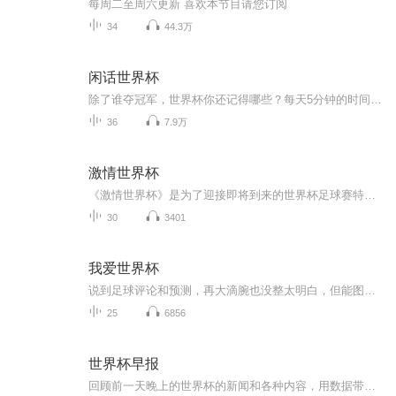
每周二至周六更新 喜欢本节目请您订阅
34
44.3万
闲话世界杯
除了谁夺冠军，世界杯你还记得哪些？每天5分钟的时间，让你回忆起上一届世界杯的剧情。来！为俄罗斯世界杯热身吧！
36
7.9万
激情世界杯
《激情世界杯》是为了迎接即将到来的世界杯足球赛特别开设的一档体育评论类节目。本节目语言生动，观点鲜明，评论有去，视角独特，是世界杯期间您不可错过的精彩节目。特别提示，本节目是由紫音旋律的微频道和忘忧谷电台联合播出的。
30
3401
我爱世界杯
说到足球评论和预测，再大滴腕也没整太明白，但能图个乐呵；自媒体时代，图图腾腾淘淘家也图个乐呵；世界杯第一场，神预测东道主大比分零封，，第二天，预测C罗的神发挥，，第三天，神预测四场完全的胜平负赛果，其中包括阿根廷冰岛的平局；从第四天开始，不限在朋友圈提前发布，咱来个正八经栏目，看看还好使木，，不准，图个乐呵；神准，娘诶，也是图个乐呵，，
25
6856
世界杯早报
回顾前一天晚上的世界杯的新闻和各种内容，用数据带你看不一样的世界杯