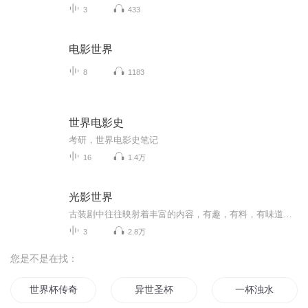
3
433
电影世界
8
1183
世界电影史
考研，世界电影史笔记
16
1.4万
光影世界
古装剧中往往映射着丰富的内容，有趣，有料，有味道。主播微信：824141955，欢迎交流。
3
2.8万
您是不是在找：
世界杯传奇之梦
异世圣杯
一杯浊水