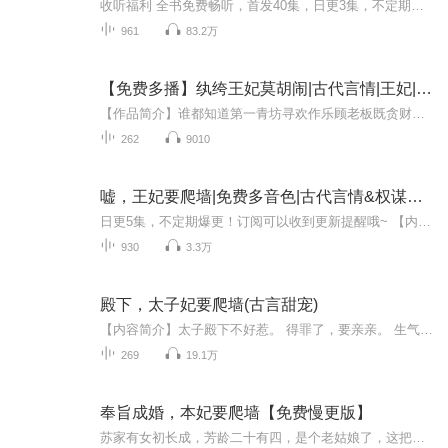
收听福利 全书免费畅听，首发40集，日更3集，不定期爆更，关注主播，欢迎订阅专辑、 点赞+评论内容简介慕如初从事二十一世纪的特警工作，执行任务的时候被歹徒撞死，穿越到大秦国将军府嫡大小姐身上，因为好奇隔壁定王为什么总是娶妾，所以决定爬墙去探个...
961
83.2万
【免费多播】纨绔王妃莫胡闹|古代言情|王妃|AI专辑
【作品简介】谁都知道第一青坊寻欢作乐顾老板既贪财又好色，长的还磕碜….可那一日，锣鼓喧天，红锦万里，整个尧都没有人不知道，这日乃是摄政王楚洛与楼兰公主的成亲之日，太后赐的婚。 可迎亲大队却一路往西，花桥最后稳稳停在了寻欢作乐的门前，顾老板...
262
9010
嘘，王妃要爬墙|免费多音色|古代言情&权谋&穿越&替身&宠文
日更5集，不定期爆更！订阅可以收到更新提醒哦~ 【内容简介】 慕如初，将军府的嫡长女，夜探定王府，只为一窥定王纳妾之秘。不料，她竟意外撞见了定王顾非宸，一场意外的邂逅，却引燃了两颗不同世界的心。顾非宸，权倾朝野的定王，本欲严惩闯入王府的女子...
930
3.3万
殿下，太子妃要爬墙(古言甜宠)
【内容简介】太子殿下不好惹。 得罪了，要亲亲。 生气了，要抱抱。 吃醋了，要睡觉。 贴身侍女，一没前途，二没银子，三还动不动需要壁咚贴。【作者简介】作者：若你相依，网站专栏作者，笔下人物饱满，情节一波三折，深受读者好评。【演播简介】出品：畅...
269
19.1万
奉旨成婚，本妃要爬墙【免费慢更版】
苏家有女初长成，芳龄二十有四，是个老姑娘了，这把年纪竟尚未婚配，只因此女是个女霸王，一直无人敢娶！怎料女帝一纸婚书，无奈之下，苏女只得奉纸成婚！