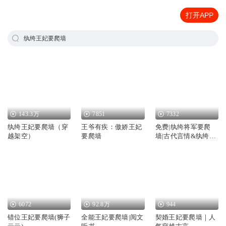
打开APP
纨绔王妃要爬墙
143.3万
7851
7332
纨绔王妃要爬墙（穿
王爷有疾：傲娇王妃
免费|纨绔将军要爬
越架空）
要爬墙
墙|古代言情&纨绔&
重生
6072
92.8万
944
错位王妃要爬墙(狮子
全能王妃要爬墙|阅文
契婚王妃要爬墙｜人