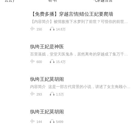
云云)
听书
气穿越古言
【免费多播】穿越言情|错位王妃要爬墙
【内容简介】被情敌推下水梦到了前世？可惜你的前世一样倒霉。因为听到一段不该听的谈话，被迫离开家，变故后，开始了你的江湖之旅。何其迷茫，遇到了大魔头，甚至摊上了皇权争夺？还不是最惨的.....自你出生开始，命运的齿轮开始转动，牵出的是你迷离的身...
150
14.8万
纨绔王妃是神医
百里落嫣，堂堂天医鬼杀，居然离奇的穿越成了集万千宠爱于一身的女纨绔。只是这原主混的似乎有点惨，居然连纨绔做的都不合格。于是某妞磨了磨牙，小拳头一握，小腰一拧：姐要为纨绔正名！从此后撩猫逗狗戏美男，没事练练神丹，契契神兽，采采娇花，顺便玉...
600
15.4万
纨绔王妃莫胡闹
内容简介 这是一部古代背景的小说，讲述了女主角顾小满(曼落)在复杂的政治与情感漩涡中的生存与挣扎。她曾因被陷害而入狱五年，出狱后以老板的身份隐匿于青楼“寻欢作乐”。小说以顾小满的视角展开，围绕她的复仇、感情纠葛以及各方势力的周旋，展现了一...
293
1.5万
纨绔王妃莫胡闹
144
5499