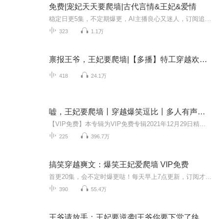
免费|宠妃天天要爬墙|古代言情&王妃&爱情
稳定日更5集，不定期爆更，AI主播良心又迷人，订阅追更不迷路！ 【内容简介】 她从没想过要姐妹共侍一夫，可她遇到的是一个霸道的不能再霸道的帝王，他翻手为云，覆手为雨，她怎么也逃不出他的手心……就，很愁。 【作者介绍】 作者：可可树
323
1.1万
禀报王爷，王妃要爬墙|【多播】特工穿越欢喜冤家
418
24.1万
嘘，王妃要爬墙丨穿越爆笑逗比丨多人有声剧丨VIP免费
【VIP免费】本专辑为VIP免费专辑2021年12月29日精彩呈现！首日更新20集，上线后每天更新3集！每天下午18点更新，订阅可以看到每日更新哦！内容简介慕如初从事二十一世纪的特警工作，执行任务的时候被歹徒撞死，穿越到大秦国将军府嫡大小姐身上，因为好奇隔...
225
396.7万
搞笑穿越爽文：爆笑王妃爱爬墙 VIP免费
首更20集，会不定时爆更哒！每天早上7点更新，订阅才能看到更新喔！！！本专辑VIP免费听！订阅，收听，互动，不定时送出惊喜喔！！三人行，必有一人受伤，不一定发生在爱情身上，还有可能是友情，你是否也曾被这样的友情所羁绊，当她们一起穿越，再次遇到...
390
55.4万
王爷请放手：王妃要逆袭|王爷你要下堂了纨绔腹黑王爷