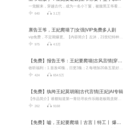
一觉醒来，穿越古代，成为一名小丫鬟，被腹黑王爷看中，从此卷入了王府的权力斗争之中。王爷外表冷酷无情，内心却深不可测，与腹黑王爷并肩作战，化解危机。
640
3.1万
禀告王爷，王妃爬墙了|女强|VIP免费多人剧
vip免费，不定期爆更。【内容简介】左沐，21世纪特种部队女军医，中西医双修，人称小华佗，不料，一朝穿越，成了和亲公主……“什么？那残王竟想反悔，连花轿都撤了？”左沐咬牙，“那本姑娘就砸门逼亲，非嫁不可！”数月后，“怎么？当初逼嫁，现在又想逼...
975
4.5万
【免费】报告王爷：王妃要爬墙|古风言情|穿越|爽文|AI多播
收听福利：1.首发40集，日更3集；2.每增加20条五星好评或10张月票，次日加更5集；3.订阅每增100，次日加更10集；4.播放量达到10万、50万、100万...次日加更10集；5.不定期爆更。内容简介：她，被鸟粪砸中，一朝穿越成为父母皆亡，不受宠的将军府大小姐；他...
424
654.5万
【免费】纨绔王妃莫胡闹|古代言情|王妃|AI专辑
【作品简介】谁都知道第一青坊寻欢作乐顾老板既贪财又好色，长的还磕碜….可那一日，锣鼓喧天，红锦万里，整个尧都没有人不知道，这日乃是摄政王楚洛与楼兰公主的成亲之日，太后赐的婚。 可迎亲大队却一路往西，花桥最后稳稳停在了寻欢作乐的门前，顾老板...
262
9168
【免费】嘘，王妃要爬墙丨古言丨特工丨 爆笑丨逆袭丨宫斗丨AI多播