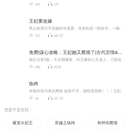
297
1万
王妃要改嫁
凤云歌用尽手段嫁给肖震霆，等来的是一纸休书，一碗藏红花，大雨里，她爬回了凤家，却被拒之门外，因为那个权势滔天的男人，要让她生不如死。三年后，肖震霆立在她的帐外：“云歌，跟本王回家！”“我害死了王爷最心爱的女子，是戴罪之身。”“闭嘴！你没...
217
59.7万
免费|谋心攻略：王妃她又爬墙了|古代言情&权谋&马甲
稳定日更5集，不定期爆更，AI主播良心又迷人，订阅追更不迷路！ 【内容简介】 前世，贺与霜死得窝囊。明明清白女儿身，却被污蔑、被冷遇、被害死。明明手握天下重宝，却被裹挟、被算计、被暗恨。身为宁王世子妃，她活得窝囊死得憋屈，好在临死时，拉了...
280
9725
纨绔
本辑内容均来自网络 如若不可，请联系我哟！！！立刻改正 我是一个快乐的搬运工 有喜欢的小耳朵也可以一起，冲冲冲
19
10.7万
您是不是在找：
爆宠火妃王妃又爬墙了
穿越之纨绔系统
有种你爬墙