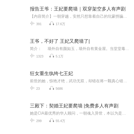
报告王爷：王妃要爬墙｜双穿架空多人有声剧
【内容简介】一朝穿越，安然只想靠着自己的坑蒙拐骗外加厚脸皮换点银子花花，可是，因为那个让她一眼情深的男人，却陷入了巨大的阴谋风波之中。到底是凤凰转世，还是天煞孤星？唯一护她的祖父因她惨死战场。混世魔王的胞弟，一夕之间成长得让人心疼。一心...
391
17.6万
王爷，不好了 王妃又爬墙了|
简介： 墙外自有颜如玉，墙外自有黄金屋。当堂堂毒枭的祸害女儿一朝穿越而来成为王妃的时候，楚嫱满门心思想的是，爬墙！！！墙外自有颜如玉，墙外自有黄金屋。当楚嫱第一次坐在墙头的时候，六王府的暗卫道： “王爷，王妃娘娘爬墙了。” ...
1323
5.1万
狂女重生纨绔七王妃
前世的她，惊艳才绝，武功无双，却错在将一颗真心错付，最终换来尸骨无存，血肉分离的下场。涅槃重生，浴火归来，她发誓要将那些辱她，负她，伤她的送入地狱。辱她的人，百倍偿还。负她的人，千刀万剐。伤她的人，全家灭门。这一世，她要逆天而行，血债血偿……
23
5686
三殿下：契婚王妃要爬墙 |免费多人有声剧
她是CIA最优秀的华人顾问，一朝魂入异世，本以为是一番和平的小日子，哪料到，自己天真的想法反倒是送了性命……老天有眼，让她重活一次，既然便宜爹娘要把她卖个好价钱，索性找个谁都不敢惹的人。一纸契约，她嫁给天煞孤星，可一颗真心，终究是错付了……...
299
55.4万