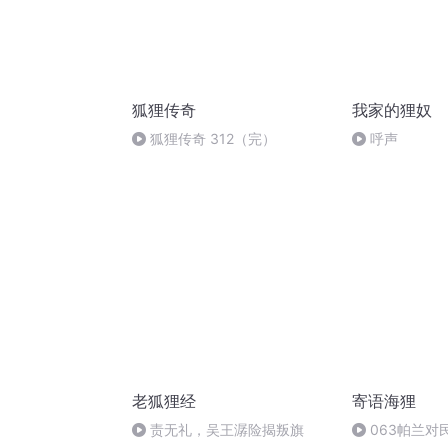
狐狸传奇
我家的狸奴
狐狸传奇 312（完）
呼声
老狐狸经
寄语海狸
责无礼，吴王潺险揭叛旗
063帕兰对