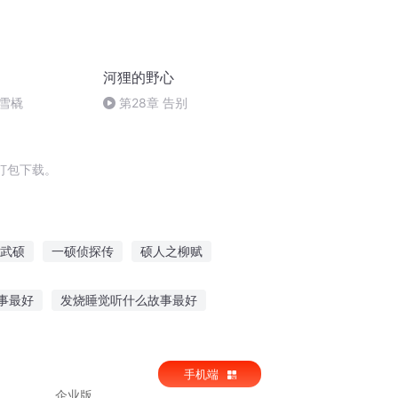
河狸的野心
雪橇
第28章 告别
打包下载。
武硕
一硕侦探传
硕人之柳赋
穿越之千年狐狸爱上我
华硕禁书
事最好
发烧睡觉听什么故事最好
岁小孩听故事大全
宫粽号线听故事
手机端
企业版