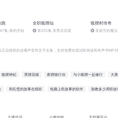
快跑
全职狐狸仙
狐狸村传奇
第347集-新的开始
第205集 美男后宫团
圣诞节的魔法
含正品授权的连播声音和文字全集，支持免费在线试听阅读和有声书MP3
狐狸神妃
黑狸花猫
夜狸猫行动
与小狐狸一起修行
大唐
传
我的女友是阿狸
狸猫在上
我的狐狸相公
硕果岁月
论
和氏璧的故事在线听
电脑上听故事的软件
胎教多少周听故
硕人其颀云谁之思
旦故事在线听
跑到我这里听故事英语
好物分享听故事app
6
表听故事费钱吗
a娃喜欢听故事吗
主播培训
小雅智能
车联网平台