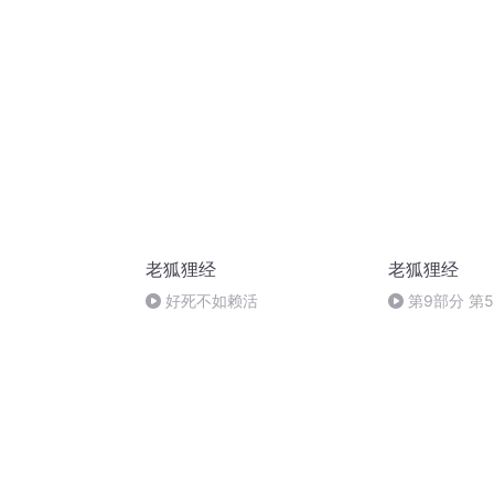
老狐狸经
老狐狸经
好死不如赖活
第9部分 第
见