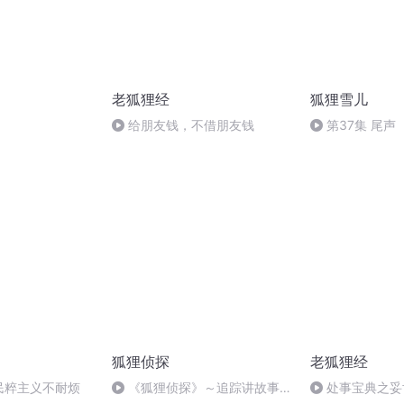
老狐狸经
狐狸雪儿
给朋友钱，不借朋友钱
第37集 尾声
狐狸侦探
老狐狸经
民粹主义不耐烦
《狐狸侦探》～追踪讲故事的
处事宝典之妥