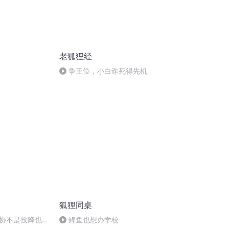
老狐狸经
争王位，小白诈死得先机
狐狸同桌
协不是投降也不
鲤鱼也想办学校