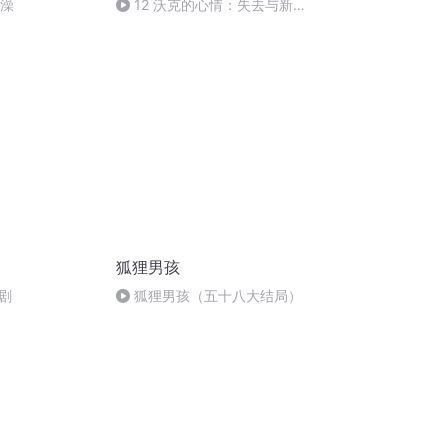
洗澡
12 沃克的心情：失去与新生
的交织（终）
狐狸男孩
剧
狐狸男孩（五十八大结局）