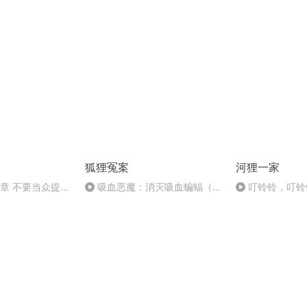
帽子13-16
是屈服
狐狸冤案
河狸一家
5章 不要当众提意
吸血恶魔：消灭吸血蝙蝠（本
叮铃铃，叮铃
书完）