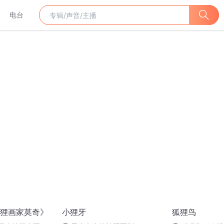
电台
狸画家莫奇》
小狸牙
狐狸鸟