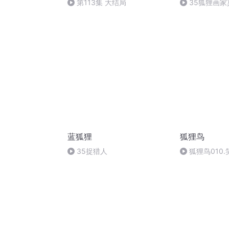
第113集 大结局
35狐狸画
（完结） 感谢
蓝狐狸
狐狸鸟
35捉猎人
狐狸鸟010
[高质量]