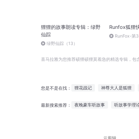
狸狸的故事朗读专辑：绿野
Runfox狐狸
仙踪
RunFox-
绿野仙踪（13）
喜马拉雅为您推荐硕狸硕狸莫着急的精选专辑，包
狸花战记
神尊大人是狐狸
您是不是在找：
桃之夭夭其泪硕硕
狸魔王内
夜晚豪车听故事
听故事学理
最新搜索推荐：
狐狸往事
快穿之狐狸是女主
妈妈讲故事给儿子听
幼儿元
唱歌睡觉故事在线听
电话手
云剪辑