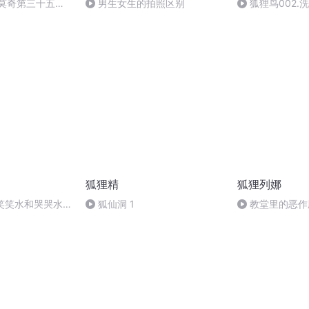
家莫奇第三十五章
男生女生的拍照区别
狐狸鸟002.
订阅关注
狐狸精
狐狸列娜
.笑笑水和哭哭水
狐仙洞 1
教堂里的恶作