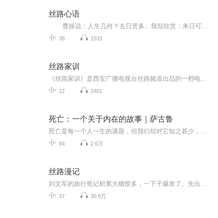
丝路心语
曹操说：人生几何？去日苦多。我却欣赏：来日可待，未来可期。人生无处不风景，静心聆听，用心感悟。
38
1533
丝路家训
《丝路家训》是西安广播电视台丝路频道出品的一档电视节目，同名图书已由陕西师范大学出版社出版发行。节目由万千古代家训中提炼出十二个主题，请到著名传统文化学者康震，毛佩琦，李山，于赓哲等和孙茜，景岗山，冯雷等演艺明星以及丝路沿线国家留学生一起围绕主题解读家训，同时结合当下生活展开讨论，既普及弘扬了优秀传统文化，又对当今人们的生活有积极的指导意义，特别是对为人父母的朋友，可以从中学到很多家庭教育的真谛和方法。
12
2401
死亡：一个关于内在的故事｜萨古鲁
死亡是每一个人一生的课题，但我们却对它知之甚少，无论是对他人的死亡还是对自己的死亡，我们都将之远远推离，仿佛无关紧要。但逃避死亡，就是逃避生命，整理播音这本书是希望通过对死亡的深入思考，让人不再迷迷瞪瞪恍惚一世，只有理解，才能度过无悔的...
84
2.6万
丝路漫记
刘文军的旅行笔记积累大概恨多，一下子爆发了。先出了《边缘旅行》，顾名思义就是沿着中国的边境省区转一大圈。然后是《西域游历》，说的是环塔克拉玛干的自驾行旅。再来了《一路向北》，侧重说了自己的老家黑龙江。现在则是第四本《丝路漫记》。 丝绸之路从西安出发，经河西走廊和新疆，通往中亚。作者刘文军近年来多次行走丝绸之路中国段，本书记录了这些行走过程中的所见、所闻和所感，内容涉及历史、人文、风光、风情，阅读此书有助于加深对“一带一路”的理解。 感谢作者刘文军授权...
37
30.8万