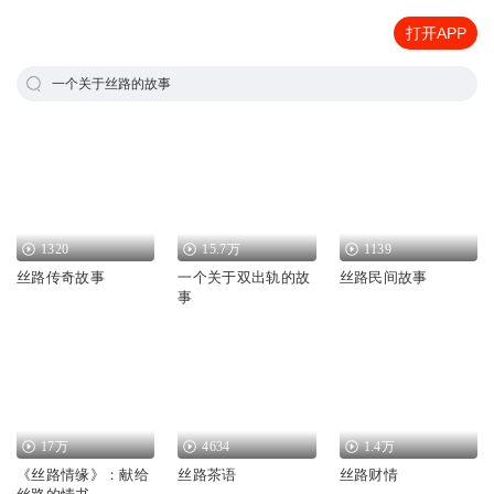
打开APP
一个关于丝路的故事
1320
15.7万
1139
丝路传奇故事
一个关于双出轨的故
丝路民间故事
事
17万
4634
1.4万
《丝路情缘》：献给
丝路茶语
丝路财情