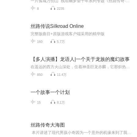
一片孤城万仞山 残垣幽梦望千年系列专题《丝路传奇·古城探秘》
8
2235
丝路传说Silkroad Online
完整版曲目+原版游戏客户端采用的精华版
160
5.7万
【多人演播】龙语人|一个关于龙族的魔幻故事
在遥远的西方火山深处，住着神圣巨龙赤麟，它那炽热金眸与威严的龙躯震撼着整个世界。人们惊恐地称它为“红色灾厄”，神龙帝国的精英龙骑士团试图接近它，却轻而易举地被赤麟轻易团灭，成为了传奇般的悲剧。多年后，一位年逾百岁的不老女巫艾莎，带着神秘...
850
11.4万
一个故事一个计划
15
8.1万
丝路传奇大海图
本片讲述了现代男孩小奇因为一个意外的机缘来到了我国元代航海家汪大渊所处的时代，并与他一起开始了一场充满奇趣的海上丝绸之路大冒险。 他们从泉州出发，下南洋，穿越马六甲，横越印度洋和阿拉伯海，抵达了东非海岸，经受了一次又一次的考验。小奇见证了汪大渊画出当时世界上最完整航海图的全过程，也对海上丝绸之路有了深刻的认识。本片借用“海上丝绸之路”的历史符号，为孩子们讲述了中华民族航海的辉煌历史，传递了中华文明自古以来勇于探索、开放进取的海洋精神，让孩子们在寓教于乐中观看动画片，体会海上...