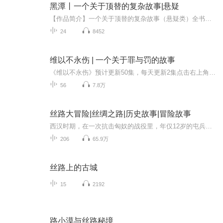
黑潭丨一个关于顶替的复杂故事|悬疑
【作品简介】一个关于顶替的复杂故事（悬疑类）全书共二十四章： 悬月、风影、重山、雄鹰、黑手、前生、他乡、黄杏、暗流、轻舟、冰期、木偶、噩梦、心惊、灾祸、骤雨、蚕虫、替身、盘根、恶鬼、如意、烽火、破灭、余生。主要情节：姜牧是个大学生，毕业后，由于一个乌龙的事件，考进了潭州市的一个机关单位，在单位，他编造谎言，并利用别人对他背景的猜测，获得了领导的重视，在后续的工作中，他经历了各种人生的潮起潮落、爱恨情仇和小城复杂的人际关系，并卷入到滚滚的洪流之中，最终因为行贿买官，而被开除公职，回归到最初的起点。
24
8452
维以不永伤 | 一个关于罪与罚的故事
《维以不永伤》预计更新50集，每天更新2集点击右上角订阅获得更新提醒题目借取于《诗经·卷耳》，原意是那些行军在外的男人只能依靠饮酒来摆脱思念亲人的痛苦。到了这本书里意思变为：只有把这件事写下来，才不至于永远地伤怀。张悦然：《维以不永伤》像沉...
56
7.8万
丝路大冒险|丝绸之路|历史故事|冒险故事
西汉时期，在一次抗击匈奴的战役里，年仅12岁的屯兵校尉之子张乐山，没有听从父亲的命令，擅自行动，逞强冒进，不幸中了匈奴的埋伏，被匈奴人俘虏。在敌方阵营里，他遇到了已被扣押近十年的大汉使节张骞。在张骞的鼓励和引导下，张乐山开始学习韬光养晦，...
206
65.9万
丝路上的古城
15
2192
路小漠与丝路秘境