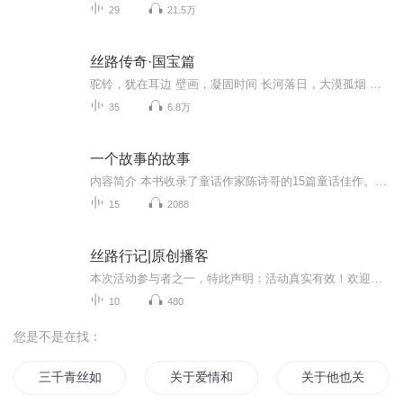
29
21.5万
丝路传奇·国宝篇
驼铃，犹在耳边 壁画，凝固时间 长河落日，大漠孤烟 斑驳岁月，往事浮现 秦时明月汉时关 一路绵延任千年 足迹，无尽无边 追寻，梦的起点 系列专题《丝路传奇•国宝篇》
35
6.8万
一个故事的故事
内容简介 本书收录了童话作家陈诗哥的15篇童话佳作。他的作品呈现出崭新的美学色彩，在颠覆传统的结构和叙事方式之一，在诗意又幽默的表达背后，蕴含着深刻的哲思，具有创新的文学精神和独到的文学价值。 三国国王＂文斗＂过招，把武林神功都＂意念＂了一遍；看似孤独的深夜捕鱼者，却有诸多陪伴；房子原来也疯狂，夜深人静时你方唱罢我登场；执着寻找大海的少年，最后在意想不到之处圆了梦⋯⋯ 这一幕幕，无论跌宕或平缓，无论是动作戏还是内心戏，都在述说着想象力的无可限量。其中，还有一些经典人物被赋予了新生，得以闯荡出属于自己的新故事。这些鲜活的想象，把童话最灵活自由的一面剖开了给我看。亲爱的读者，你是否从中收获了些许灵光一闪？作者简介 陈诗哥，小时候没读过童话，现在却成为一个童话作家；曾经看不起童话，如今却认为童话饱含智慧。 现为中国作协儿童文学委员会委员。曾获全国优秀儿童文学奖、冰心儿童文学奖、《儿童文学》金近奖、《儿童文学》十大金作家奖、《儿童文学》擂台赛直通罗马大奖赛银奖、深圳十大儿童书奖、上海童书奖、广东儿童文学奖金奖等。 已出版童书有《童话之书》《风居住的街道》《几乎什么都有国王》《故事马上开始》《在我睡着之后》《陈诗哥诗意童年读本》《如果上帝是个孩子》《我想养只鸭子》等。主播简介 柠檬味de猫；00后新声代暖音小姐姐，❤绽尽主播风采 亮出青春底牌❤只要随便进入一专辑，保准听上瘾。
15
2088
丝路行记|原创播客
本次活动参与者之一，特此声明：活动真实有效！欢迎收听2022丝绸之路万里行特别节目《丝路行记》，本节目由陕西卫视和喜马拉雅联合打造，穿越古今，丝路行记，记录丝路南线全过程见闻，用声音传递故事！
10
480
您是不是在找：
三千青丝如云兮
关于爱情和几个故事
关于他也关于我