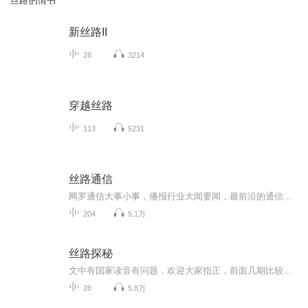
丝路的情书
新丝路II
28
3214
穿越丝路
113
5231
丝路通信
网罗通信大事小事，播报行业大闻要闻，最前沿的通信动态，最热门的活动资讯，每天几分钟，为你解锁通信服务新生活。本节目音频由喜马拉雅新疆站原创推送。内容和图片来源于网络，如有侵权请联系删除。
204
5.1万
丝路探秘
文中有国家读音有问题，欢迎大家指正，前面几期比较赶，所以错误较多，谅解！其中龟兹（qiuci），车师（jushi），焉耆（yanqi），犍陀罗（qian tuo luo），是发现的问题！！
28
5.8万