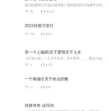
喜马拉雅2017年最火爆冒险广播剧获得喜马拉雅平台年度最有潜力新星称号。在粉丝心中堪比哈利波特的中国原创奇幻剧。...
65
46.2万
2022丝路万里行
212
9312
等一个人咖啡|关于爱情关于人生
【不是小说！！】关于生活，关于爱情。。。配乐小故事，美文欣赏。每个人都在等一个能够看到你与众不同的人。
3
1.3万
一个瑜伽仕关于命运的教
11
342
丝路传奇·达玛沟